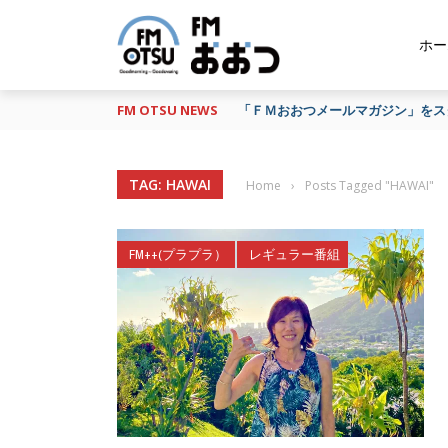
ホー
FM OTSU NEWS
「ＦＭおおつメールマガジン」をスタ
TAG: HAWAI
Home
›
Posts Tagged "HAWAI"
FM++(プラプラ）
レギュラー番組