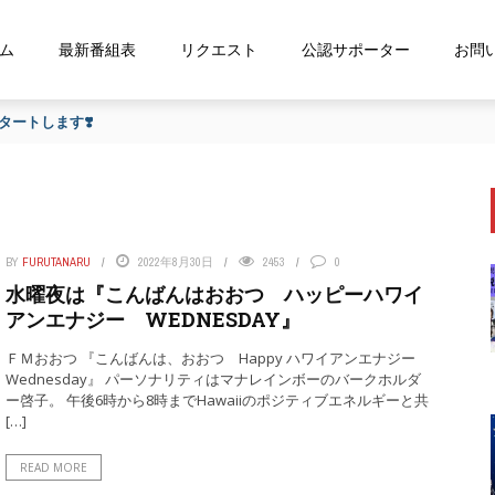
ム
最新番組表
リクエスト
公認サポーター
お問
ートします❣️
BY
FURUTANARU
2022年8月30日
2453
0
水曜夜は『こんばんはおおつ ハッピーハワイ
アンエナジー WEDNESDAY』
ＦＭおおつ 『こんばんは、おおつ Happy ハワイアンエナジー
Wednesday』 パーソナリティはマナレインボーのバークホルダ
ー啓子。 午後6時から8時までHawaiiのポジティブエネルギーと共
[…]
READ MORE