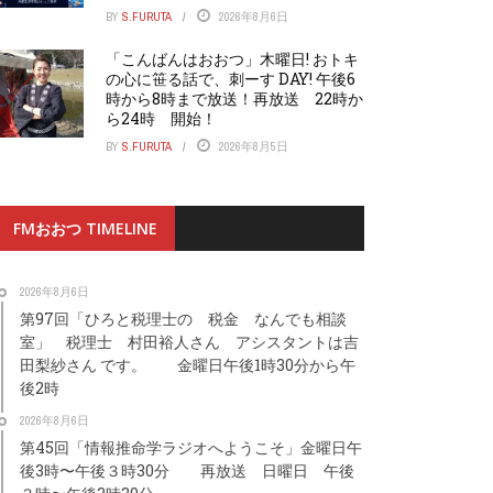
BY
S.FURUTA
2026年8月6日
「こんばんはおおつ」木曜日! おトキ
の心に笹る話で、刺ーす DAY! 午後6
時から8時まで放送！再放送 22時か
ら24時 開始！
BY
S.FURUTA
2026年8月5日
FMおおつ TIMELINE
2026年8月6日
第97回「ひろと税理士の 税金 なんでも相談
室」 税理士 村田裕人さん アシスタントは吉
田梨紗さん です。 金曜日午後1時30分から午
後2時
2026年8月6日
第45回「情報推命学ラジオへようこそ」金曜日午
後3時〜午後３時30分 再放送 日曜日 午後