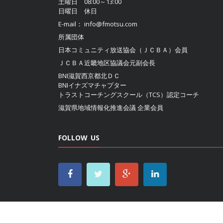
土曜日 08:00～13:00
日曜日 休日
E-mail：
info@fmotsu.com
所属団体
日本コミュニティ放送協会（ＪＣＢＡ）
会員
ＪＣＢＡ近畿地区協議会
元副会長
BNI滋賀西京都北ＤＣ
BNIイナズマチャプター
トラストコーチングスクール（TCS）認定コーチ
滋賀県地域情報化推進会議
企業会員
FOLLOW US
ホーム
最新番組表
リクエスト
公認サポーター
お問い