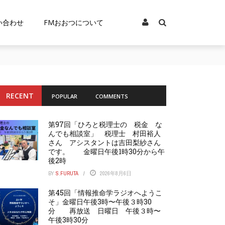
い合わせ
FMおおつについて
RECENT
POPULAR
COMMENTS
第97回「ひろと税理士の 税金 な
んでも相談室」 税理士 村田裕人
さん アシスタントは吉田梨紗さん
です。 金曜日午後1時30分から午
後2時
BY
S.FURUTA
2026年8月6日
第45回「情報推命学ラジオへようこ
そ」金曜日午後3時〜午後３時30
分 再放送 日曜日 午後３時〜
午後3時30分