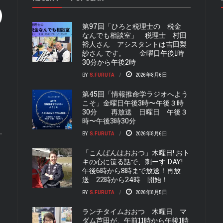
第97回「ひろと税理士の 税金
なんでも相談室」 税理士 村田
裕人さん アシスタントは吉田梨
紗さん です。 金曜日午後1時
30分から午後2時
BY
S.FURUTA
2026年8月6日
第45回「情報推命学ラジオへよう
こそ」金曜日午後3時〜午後３時
30分 再放送 日曜日 午後３
時〜午後3時30分
BY
S.FURUTA
2026年8月6日
「こんばんはおおつ」木曜日! おト
キの心に笹る話で、刺ーす DAY!
午後6時から8時まで放送！再放
送 22時から24時 開始！
BY
S.FURUTA
2026年8月5日
ランチタイムおおつ 木曜日 マ
ダム芦田が、午前11時から午後1時