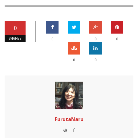
0
SHARES
+
0
0
0
0
0
FurutaNaru