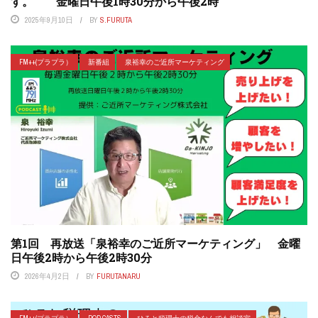
す。 金曜日午後1時30分から午後2時
2025年9月10日
BY
S.FURUTA
FM++(プラプラ）
新番組
泉裕幸のご近所マーケティング
第1回 再放送「泉裕幸のご近所マーケティング」 金曜
日午後2時から午後2時30分
2026年4月2日
BY
FURUTANARU