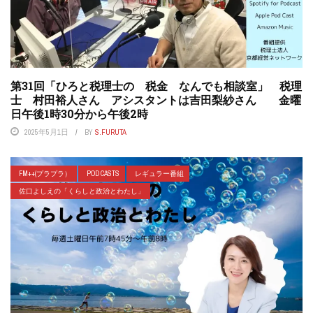
第31回「ひろと税理士の 税金 なんでも相談室」 税理
士 村田裕人さん アシスタントは吉田梨紗さん 金曜
日午後1時30分から午後2時
2025年5月1日
BY
S.FURUTA
FM++(プラプラ）
POD CASTS
レギュラー番組
佐口よしえの「くらしと政治とわたし」