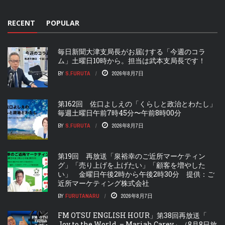
RECENT
POPULAR
毎日新聞大津支局長がお届けする「今週のコラ
ム」土曜日10時から。担当は武本支局長です！
BY
S.FURUTA
2026年8月7日
第162回 佐口よしえの「くらしと政治とわたし」
毎週土曜日午前7時45分〜午前8時00分
BY
S.FURUTA
2026年8月7日
第19回 再放送「泉裕幸のご近所マーケティン
グ」「売り上げを上げたい」「顧客を増やした
い」 金曜日午後2時から午後2時30分 提供：ご
近所マーケティング株式会社
BY
FURUTANARU
2026年8月7日
FM OTSU ENGLISH HOUR」第38回再放送「
Joy to the World – Mariah Carey」（8月8日放