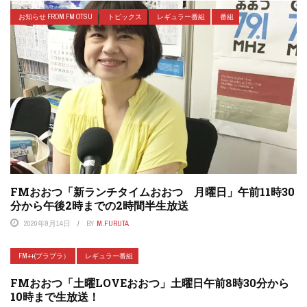
お知らせ FROM FM OTSU
トピックス
レギュラー番組
番組
FMおおつ「新ランチタイムおおつ 月曜日」午前11時30
分から午後2時までの2時間半生放送
2020年9月14日
BY
M.FURUTA
FM++(プラプラ）
レギュラー番組
FMおおつ「土曜LOVEおおつ」土曜日午前8時30分から
10時まで生放送！