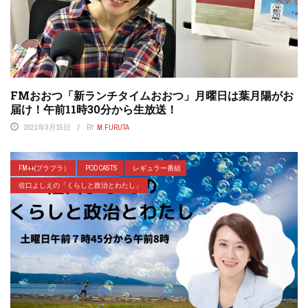
FMおおつ「新ランチタイムおおつ」月曜日は葉月陽がお
届け！午前11時30分から生放送！
2021年3月15日
BY
M.FURUTA
FM++(プラプラ）
POD CASTS
レギュラー番組
佐口よしえの「くらしと政治とわたし」