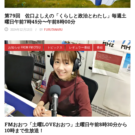
第79回 佐口よしえの「くらしと政治とわたし」毎週土
曜日午前7時45分〜午前8時00分
2024年12月13日
BY
FURUTANARU
お知らせ FROM FM OTSU
トピックス
レギュラー番組
番組
FMおおつ「土曜LOVEおおつ」土曜日午前8時30分から
10時まで生放送！