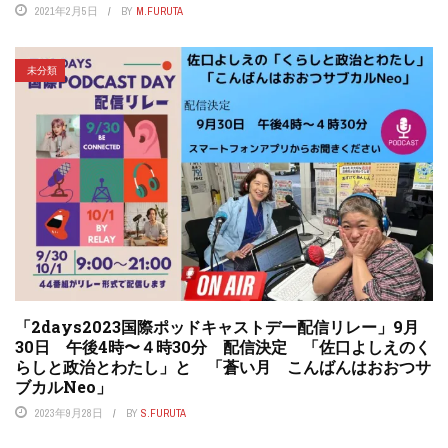
2021年2月5日
BY
M.FURUTA
未分類
「2days2023国際ポッドキャストデー配信リレー」9月
30日 午後4時〜４時30分 配信決定 「佐口よしえのく
らしと政治とわたし」と 「蒼い月 こんばんはおおつサ
ブカルNeo」
2023年9月28日
BY
S.FURUTA