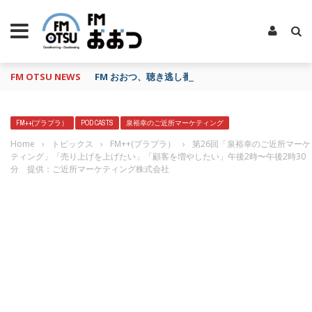
FM OTSU NEWS
FM おおつ、聴き逃し番組配信サービス「shelfs」
FM++(プラプラ）
POD CASTS
泉裕幸のご近所マーケティング
Home
›
トピックス
›
FM++(プラプラ）
›
第26回「泉裕幸のご近所マーケ
ティング」「売り上げを上げたい」「顧客を増やしたい」午後2時〜午後2時30
分 提供：ご近所マーケティング株式会社