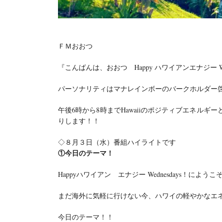
ＦＭおおつ
『こんばんは、おおつ Happy ハワイアンエナジー Wed
パーソナリティはマナレインボーのバークホルダー
午後6時から8時までHawaiiのポジティブエネル
りします！！
◇８月３日（水）番組ハイライトです
①
今日のテーマ！
Happyハワイアン エナジー Wednesdays！にようこ
まだ海外に気軽に行けない今、ハワイの軽やかなエ
今日のテーマ！！