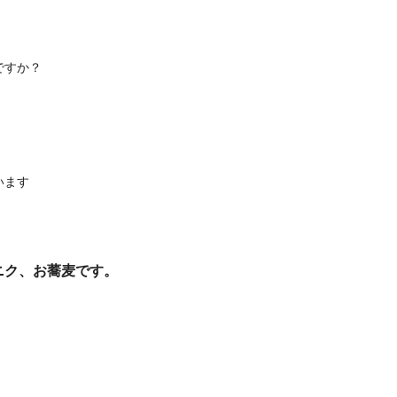
ですか？
います
ニク、
お蕎麦です。