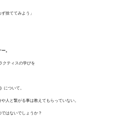
わず捨ててみよう」
」
ナー。
ションプラクティスの学びを
g）
について。
分や人と繋がる事は教えてもらっていない。
のではないでしょうか？