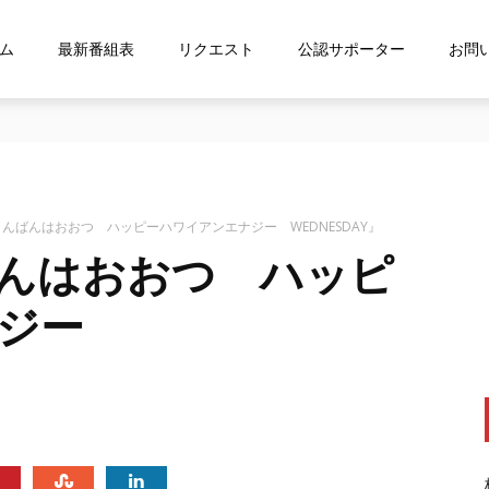
ム
最新番組表
リクエスト
公認サポーター
お問
な…』にお応え！FMおおつ ポッドキャスト配信中！
んばんはおおつ ハッピーハワイアンエナジー WEDNESDAY』
んはおおつ ハッピ
ナジー