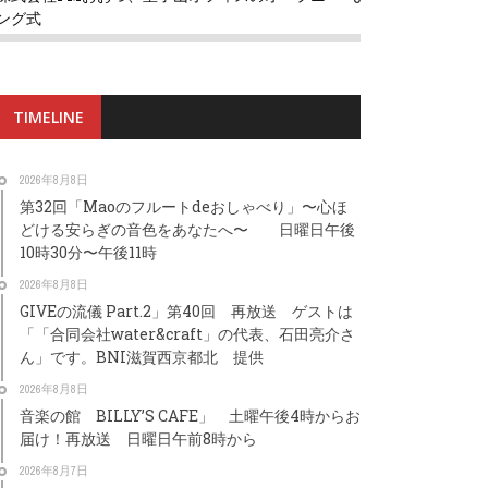
ング式
TIMELINE
2026年8月8日
第32回「Maoのフルートdeおしゃべり」〜心ほ
どける安らぎの音色をあなたへ〜 日曜日午後
10時30分〜午後11時
2026年8月8日
GIVEの流儀 Part.2」第40回 再放送 ゲストは
「「合同会社water&craft」の代表、石田亮介さ
ん」です。BNI滋賀西京都北 提供
2026年8月8日
音楽の館 BILLY’S CAFE」 土曜午後4時からお
届け！再放送 日曜日午前8時から
2026年8月7日