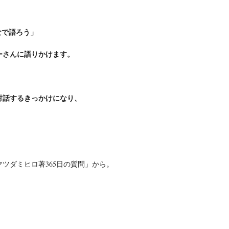
なで語ろう」
ーさんに語りかけます。
対話するきっかけになり、
ツダミヒロ著365日の質問」から。