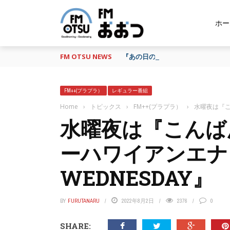
ホー
FM OTSU NEWS
『あの日の放送、もう一度聴きたい
FM++(プラプラ）
レギュラー番組
Home
›
トピックス
›
FM++(プラプラ）
›
水曜夜は『こ
水曜夜は『こんば
ーハワイアンエ
WEDNESDAY』
BY
FURUTANARU
2022年8月2日
2376
0
SHARE: