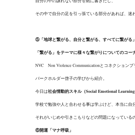
自分の中の譲れない部分を紙に書きだし、
その中で自分の足を引っ張ている部分があれば、迷
⑤「地球と繋がる、自分と繋がる、すべてに繋がる
「繋がる」をテーマに様々な繋がりについてのコー
NVC Non Violence Communicationとコネク
バークホルダー啓子の学びから紹介。
社会情動的スキル（Social Emotional Learnin
今日は
学校で勉強や人と合わせる事は学ぶけど、本当に自
それがいじめや引きこもりなどの問題になっている
⑥
開運「マナ呼吸」