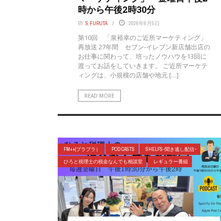
時から午後2時30分
BY
S.FURUTA
2026年6月5日
第10回 「泉裕幸のご近所マーケティング」
再放送 27年間 セブン-イレブン新店舗出店の
お仕事に関わって、培ったノウハウを13回に
渡ってお話をしていきます。 ご近所マーケテ
ィングは、小規模の店舗や地元 […]
READ MORE
FM++(プラプラ）
POD CASTS
SHELFS-聞き逃し配信-
ひろと税理士の税金なんでも相談室
レギュラー番組