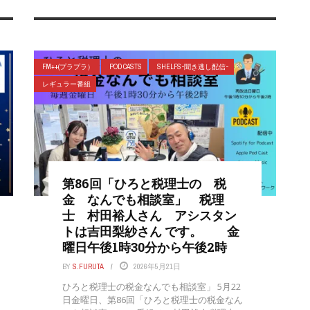
FM++(プラプラ）
POD CASTS
SHELFS-聞き逃し配信-
レギュラー番組
第86回「ひろと税理士の 税
金 なんでも相談室」 税理
士 村田裕人さん アシスタン
トは吉田梨紗さん です。 金
曜日午後1時30分から午後2時
BY
S.FURUTA
2026年5月21日
ひろと税理士の税金なんでも相談室」 5月22
日金曜日、第86回「ひろと税理士の税金なん