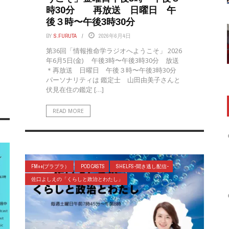
時30分 再放送 日曜日 午
後３時〜午後3時30分
BY
S.FURUTA
2026年6月4日
第36回「情報推命学ラジオへようこそ」 2026
年6月5日(金) 午後3時〜午後3時30分 放送
＊再放送 日曜日 午後３時〜午後3時30分
パーソナリティは 鑑定士 山田由美子さんと
伏見在住の鑑定 […]
READ MORE
FM++(プラプラ）
POD CASTS
SHELFS-聞き逃し配信-
佐口よしえの「くらしと政治とわたし」