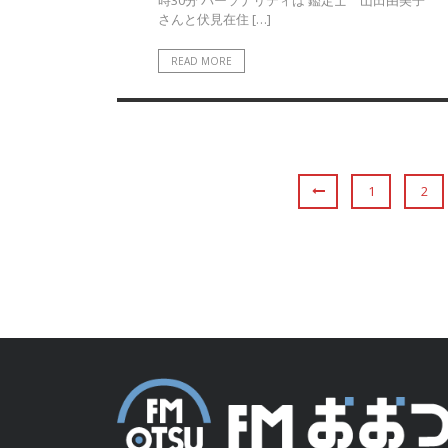
時30分 パーソナリティは 鑑定士 山田由美子
さんと伏見在住 […]
READ MORE
1
2