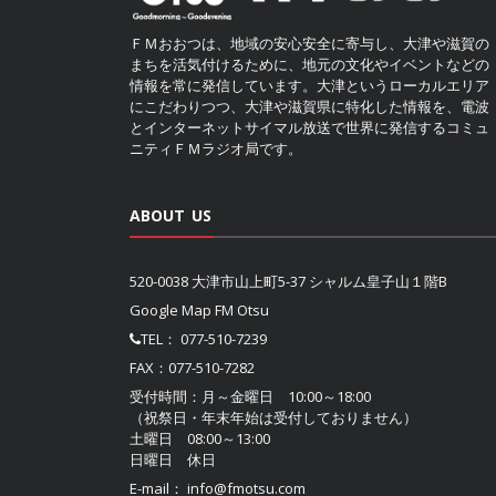
ＦＭおおつは、地域の安心安全に寄与し、大津や滋賀の
まちを活気付けるために、地元の文化やイベントなどの
情報を常に発信しています。大津というローカルエリア
にこだわりつつ、大津や滋賀県に特化した情報を、電波
とインターネットサイマル放送で世界に発信するコミュ
ニティＦＭラジオ局です。
ABOUT US
520-0038 大津市山上町5-37 シャルム皇子山１階B
Google Map FM Otsu
TEL：
077-510-7239
FAX：077-510-7282
受付時間：月～金曜日 10:00～18:00
（祝祭日・年末年始は受付しておりません）
土曜日 08:00～13:00
日曜日 休日
E-mail：
info@fmotsu.com