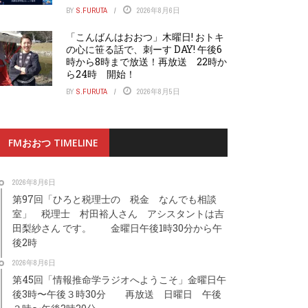
BY
S.FURUTA
2026年8月6日
「こんばんはおおつ」木曜日! おトキ
の心に笹る話で、刺ーす DAY! 午後6
時から8時まで放送！再放送 22時か
ら24時 開始！
BY
S.FURUTA
2026年8月5日
FMおおつ TIMELINE
2026年8月6日
第97回「ひろと税理士の 税金 なんでも相談
室」 税理士 村田裕人さん アシスタントは吉
田梨紗さん です。 金曜日午後1時30分から午
後2時
2026年8月6日
第45回「情報推命学ラジオへようこそ」金曜日午
後3時〜午後３時30分 再放送 日曜日 午後