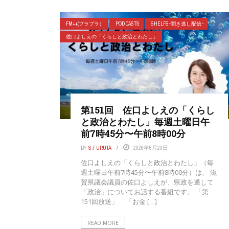
FM++(プラプラ）
POD CASTS
SHELFS-聞き逃し配信-
佐口よしえの「くらしと政治とわたし」
第151回 佐口よしえの「くらし
と政治とわたし」毎週土曜日午
前7時45分〜午前8時00分
BY
S.FURUTA
2026年5月23日
佐口よしえの「くらしと政治とわたし‪」（毎
週土曜日午前7時45分〜午前8時00分）は、 滋
賀県議会議員の佐口よしえが、県政を通して
「政治」についてお話する番組です。 「第
151回放送」 「お金 […]
READ MORE