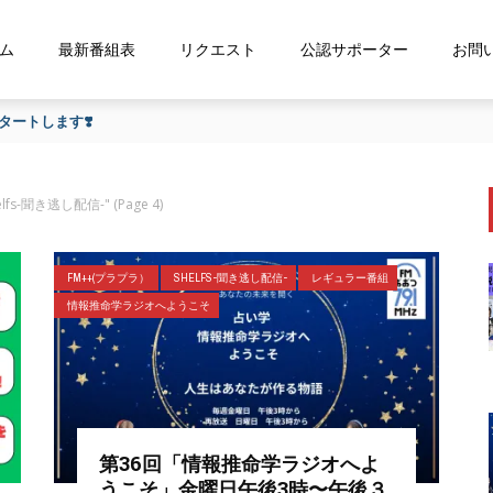
ム
最新番組表
リクエスト
公認サポーター
お問
ートします❣️
shelfs-聞き逃し配信-"
(Page 4)
FM++(プラプラ）
SHELFS-聞き逃し配信-
レギュラー番組
情報推命学ラジオへようこそ
第36回「情報推命学ラジオへよ
うこそ」金曜日午後3時〜午後３