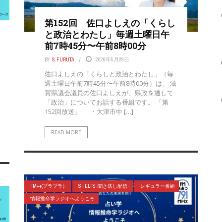
第152回 佐口よしえの「くらし
と政治とわたし」毎週土曜日午
前7時45分〜午前8時00分
BY
S.FURUTA
2026年5月28日
佐口よしえの「くらしと政治とわたし‪」（毎
週土曜日午前7時45分〜午前8時00分）は、 滋
賀県議会議員の佐口よしえが、県政を通して
「政治」についてお話する番組です。 「第
152回放送」 ・大津市中 […]
READ MORE
FM++(プラプラ）
SHELFS-聞き逃し配信-
レギュラー番組
情報推命学ラジオへようこそ