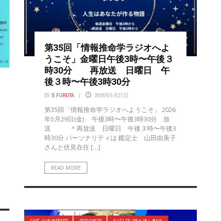
第35回「情報推命学ラジオへよ
うこそ」金曜日午後3時〜午後３
時30分 再放送 日曜日 午
後３時〜午後3時30分
BY
S.FURUTA
2026年5月27日
第35回「情報推命学ラジオへようこそ」 2026
年5月29日(金) 午後3時〜午後3時30分 放
送 ＊再放送 日曜日 午後３時〜午後3
時30分 パーソナリティは 鑑定士 山田由美子
さんと伏見在住 […]
READ MORE