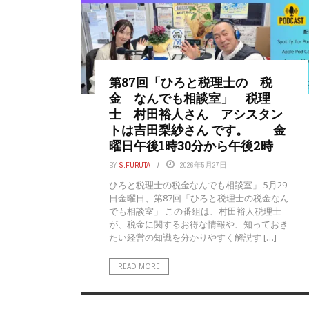
第87回「ひろと税理士の 税
金 なんでも相談室」 税理
士 村田裕人さん アシスタン
トは吉田梨紗さん です。 金
曜日午後1時30分から午後2時
BY
S.FURUTA
2026年5月27日
ひろと税理士の税金なんでも相談室」 5月29
日金曜日、第87回「ひろと税理士の税金なん
でも相談室」 この番組は、村田裕人税理士
が、税金に関するお得な情報や、知っておき
たい経営の知識を分かりやすく解説す […]
READ MORE