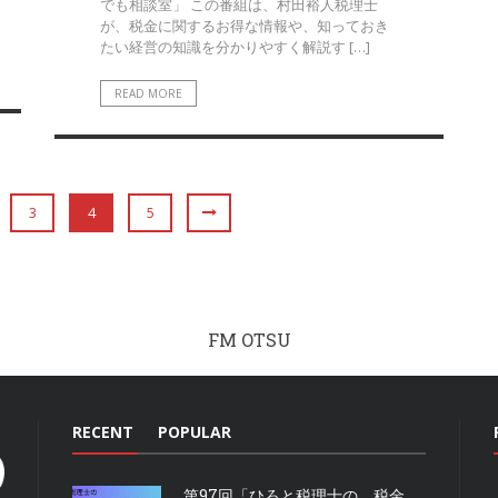
でも相談室」 この番組は、村田裕人税理士
が、税金に関するお得な情報や、知っておき
たい経営の知識を分かりやすく解説す […]
READ MORE
3
4
5
FM OTSU
RECENT
POPULAR
第97回「ひろと税理士の 税金