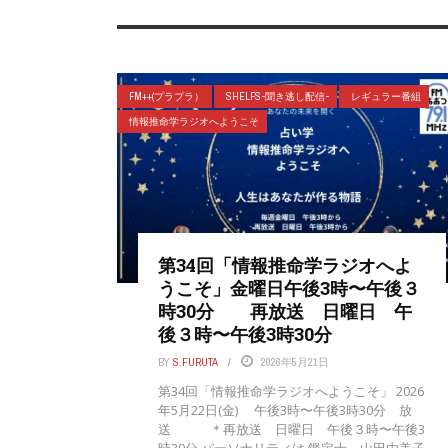
FM++(プラプラ）
SHELFS-聞き逃し配信-
レギュラー番組
情報推命学ラジオへようこそ
第34回「情報推命学ラジオへよ
うこそ」金曜日午後3時〜午後３
時30分 再放送 日曜日 午
後３時〜午後3時30分
BY
S.FURUTA
2026年5月21日
第34回「情報推命学ラジオへようこそ」 2026
年5月22日(金) 午後3時〜午後3時30分 放
送 ＊再放送 日曜日 午後３時〜午後3