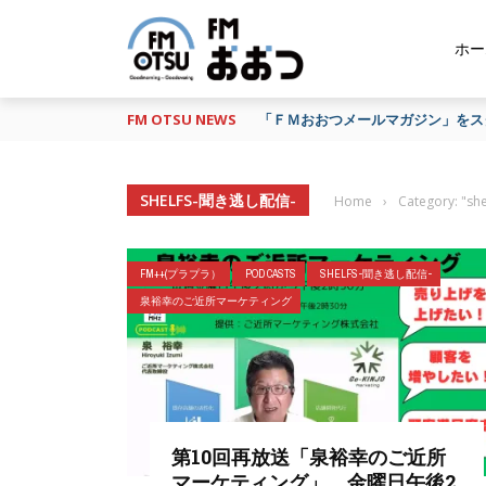
ホー
FM OTSU NEWS
「ＦＭおおつメールマガジン」をスタ
SHELFS-聞き逃し配信-
Home
›
Category: "
FM++(プラプラ）
POD CASTS
SHELFS-聞き逃し配信-
泉裕幸のご近所マーケティング
第10回再放送「泉裕幸のご近所
マーケティング」 金曜日午後2