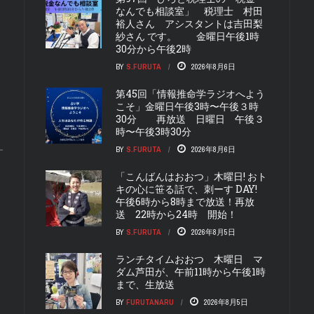
なんでも相談室」 税理士 村田
裕人さん アシスタントは吉田梨
紗さん です。 金曜日午後1時
30分から午後2時
BY
S.FURUTA
2026年8月6日
第45回「情報推命学ラジオへよう
こそ」金曜日午後3時〜午後３時
30分 再放送 日曜日 午後３
時〜午後3時30分
BY
S.FURUTA
2026年8月6日
「こんばんはおおつ」木曜日! おト
キの心に笹る話で、刺ーす DAY!
午後6時から8時まで放送！再放
送 22時から24時 開始！
BY
S.FURUTA
2026年8月5日
ランチタイムおおつ 木曜日 マ
ダム芦田が、午前11時から午後1時
まで、生放送
BY
FURUTANARU
2026年8月5日