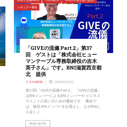
GIVE の流儀PART2
POD CASTS
SHELFS-聞き逃し配信-
レギュラー番組
「GIVEの流儀 Part.2」第37
回 ゲストは「株式会社ヒュー
マンテーブル専務取締役の吉木
英子さん」です。BNI滋賀西京都
北 提供
BY
S.FURUTA
2026年5月24日
第37回「GIVEの流儀 Part.2」 「GIVEの流儀」
はBNIメンバーによるBNIメンバーや ビジネス
マインドの高い方ための番組です。 番組で
は、毎回 BNIメンバーをお迎えし、なぜBNIに
入会 […]
READ MORE