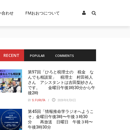
い合わせ
FMおおつについて
RECENT
POPULAR
COMMENTS
第97回「ひろと税理士の 税金 な
んでも相談室」 税理士 村田裕人
さん アシスタントは吉田梨紗さん
です。 金曜日午後1時30分から午
後2時
BY
S.FURUTA
2026年8月6日
第45回「情報推命学ラジオへようこ
そ」金曜日午後3時〜午後３時30
分 再放送 日曜日 午後３時〜
午後3時30分