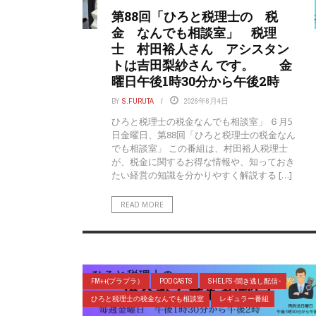
第88回「ひろと税理士の 税
金 なんでも相談室」 税理
士 村田裕人さん アシスタン
トは吉田梨紗さん です。 金
曜日午後1時30分から午後2時
BY
S.FURUTA
2026年6月4日
ひろと税理士の税金なんでも相談室」 ６月5
日金曜日、第88回「ひろと税理士の税金なん
でも相談室」 この番組は、村田裕人税理士
が、税金に関するお得な情報や、知っておき
たい経営の知識を分かりやすく解説する […]
READ MORE
FM++(プラプラ）
POD CASTS
SHELFS-聞き逃し配信-
ひろと税理士の税金なんでも相談室
レギュラー番組