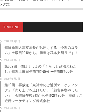
ング式
TIMELINE
2026年8月7日
毎日新聞大津支局長がお届けする「今週のコラ
ム」土曜日10時から。担当は武本支局長です！
2026年8月7日
第162回 佐口よしえの「くらしと政治とわた
し」毎週土曜日午前7時45分〜午前8時00分
2026年8月7日
第19回 再放送「泉裕幸のご近所マーケティン
グ」「売り上げを上げたい」「顧客を増やした
い」 金曜日午後2時から午後2時30分 提供：ご
近所マーケティング株式会社
2026年8月7日