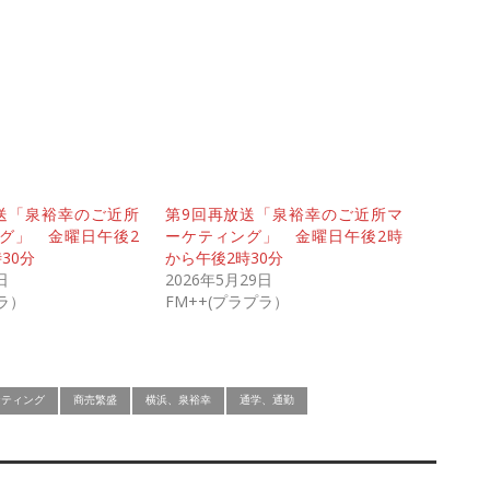
送「泉裕幸のご近所
第9回再放送「泉裕幸のご近所マ
グ」 金曜日午後2
ーケティング」 金曜日午後2時
30分
から午後2時30分
日
2026年5月29日
プラ）
FM++(プラプラ）
ケティング
商売繁盛
横浜、泉裕幸
通学、通勤