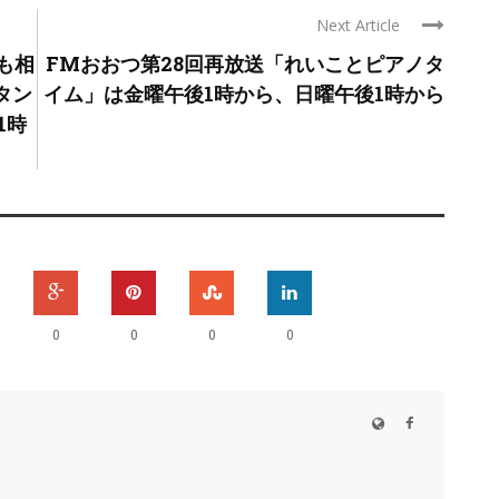
Next Article
も相
FMおおつ第28回再放送「れいことピアノタ
タン
イム」は金曜午後1時から、日曜午後1時から
1時
0
0
0
0