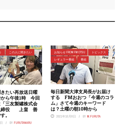
ラ）
この人に聞きたい
お知らせ FROM FM OTSU
トピックス
レギュラー番組
番組
毎日新聞大津支局長がお届け
聞きたい再放送日曜
する FMおおつ「今週のコラ
時から午後1時 今回
ム」さて今週のキーワード
は「三友製罐株式会
は？土曜の朝10時から
取締役 上畠 善
です。
2021年10月8日
BY
M.FURUTA
1日
BY
FURUTANARU