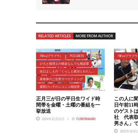
RELATED ARTICLES
MORE FROM AUTHOR
FM++(プラプラ）
POD CASTS
FM++(プラプ
ひろと税理士の税金なんでも相談室
佐口よしえの「くらしと政治とわたし」
泉裕幸のご近所マーケティング
渡部けい子のニコニコ相談室
正月三が日の平日生ワイド時
この人に
間帯を金曜・土曜の番組を一
日午前11
挙放送
のゲスト
社 代表
2024年12月31日
BY
FURUTANARU
男さん」
2022年10月