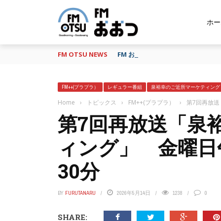
ホー
FM OTSU NEWS
FM おおつ、聴き逃し番組配信サービ
FM++(プラプラ）
レギュラー番組
泉裕幸のご近所マーケティング
Home
›
トピックス
›
FM++(プラプラ）
›
第7回再放送
第7回再放送「泉
ィング」 金曜日
30分
BY
FURUTANARU
2026年5月14日
1238
0
SHARE: