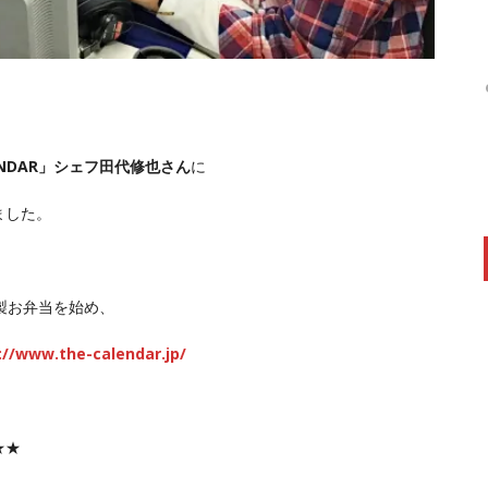
LENDAR」シェフ田代修也さん
に
ました。
製お弁当を始め、
://www.the-calendar.jp/
★★