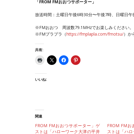
「FROM FMおおつサポーター」
放送時間：土曜日午後6時30分〜午後7時、日曜日午後
※FMおおつ 周波数79.1MHzでお楽しみください。
※FMプラプラ（
https://fmplapla.com/fmotsu/
）か
共有:
いいね:
関連
FROM FMおおつサポーター」ゲ
FROM FM
ストは「ハローワーク大津の平井
ストは「ハロ