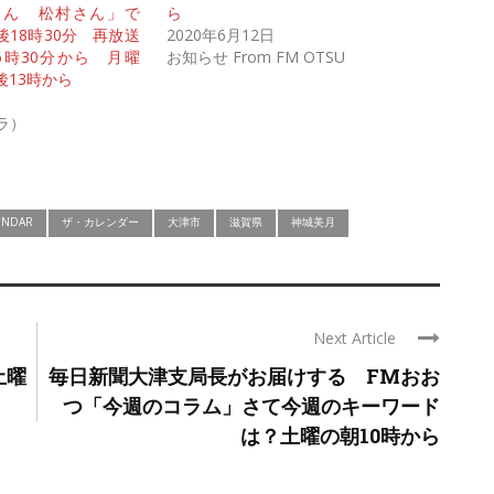
さん 松村さん」で
ら
18時30分 再放送
2020年6月12日
6時30分から 月曜
お知らせ From FM OTSU
後13時から
プラ）
ENDAR
ザ・カレンダー
大津市
滋賀県
神城美月
Next Article
土曜
毎日新聞大津支局長がお届けする FMおお
つ「今週のコラム」さて今週のキーワード
は？土曜の朝10時から