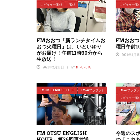
レギュラー番組
番組
レギュラー番
FMおおつ「新ランチタイムお
FMおお
おつ火曜日」は、いといゆり
曜日午前1
がお届け！午前11時30分から
2021年4月1
生放送！
2021年2月15日
BY
M.FURUTA
FM OTSU ENGLISH HOUR
FM++(プラプラ）
FM++(プラプ
レギュラー番
FM OTSU ENGLISH
今週のス
HOUR」第36回再放送
の「これ