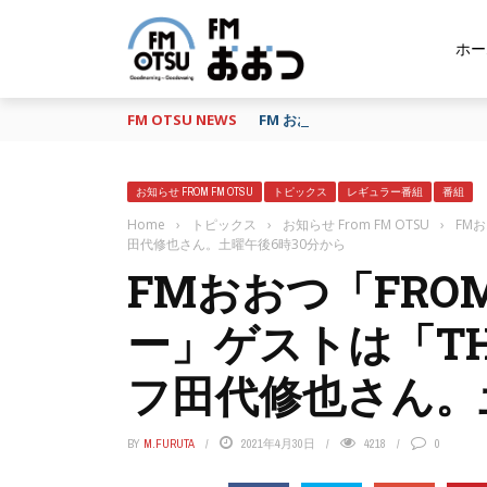
ホー
FM OTSU NEWS
FM おおつ、聴き逃し番組配信サービ
お知らせ FROM FM OTSU
トピックス
レギュラー番組
番組
Home
›
トピックス
›
お知らせ From FM OTSU
›
FM
田代修也さん。土曜午後6時30分から
FMおおつ「FRO
ー」ゲストは「THE
フ田代修也さん。
BY
M.FURUTA
2021年4月30日
4218
0