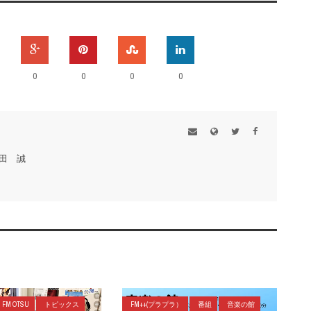
0
0
0
0
田 誠
FM OTSU
トピックス
FM++(プラプラ）
番組
音楽の館