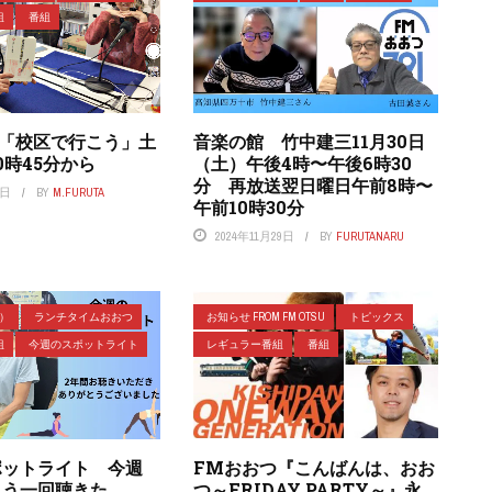
組
番組
つ「校区で行こう」土
音楽の館 竹中建三11月30日
0時45分から
（土）午後4時〜午後6時30
分 再放送翌日曜日午前8時〜
6日
BY
M.FURUTA
午前10時30分
2024年11月29日
BY
FURUTANARU
ラ）
ランチタイムおおつ
お知らせ FROM FM OTSU
トピックス
組
今週のスポットライト
レギュラー番組
番組
ポットライト 今週
FMおおつ『こんばんは、おお
もう一回聴きた
つ～FRIDAY PARTY～』永