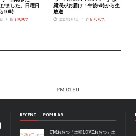
選びました。日曜日
縄潤がお届け！午後6時から生
ら10時
放送
7日
BY
S.FURUTA
2021年5月7日
BY
M.FURUTA
FM OTSU
RECENT
POPULAR
FMおおつ「土曜LOVEおおつ」土