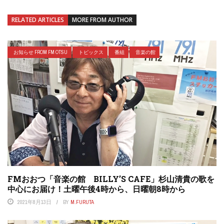
RELATED ARTICLES
MORE FROM AUTHOR
お知らせ FROM FM OTSU
トピックス
番組
音楽の館
FMおおつ「音楽の館 BILLY’S CAFE」杉山清貴の歌を
中心にお届け！土曜午後4時から、日曜朝8時から
2021年8月13日
BY
M.FURUTA