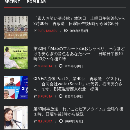
RECENT
POPULAR
「素人お笑い演芸館」放送日 土曜日午後8時から
8時30分 再放送 日曜日午後6時から6時30分
BY
FURUTANARU
2026年8月8日
第32回「Maoのフルートdeおしゃべり」〜心ほど
ける安らぎの音色をあなたへ〜 日曜日午後10
時30分〜午後11時
BY
S.FURUTA
2026年8月8日
GIVEの流儀 Part.2」第40回 再放送 ゲストは
「「合同会社water&craft」の代表、石田亮介さ
ん」です。BNI滋賀西京都北 提供
BY
S.FURUTA
2026年8月8日
第33回再放送「れいことピアノタイム」金曜午後
１時、日曜午後1時から放送
BY
M.FURUTA
2026年8月8日