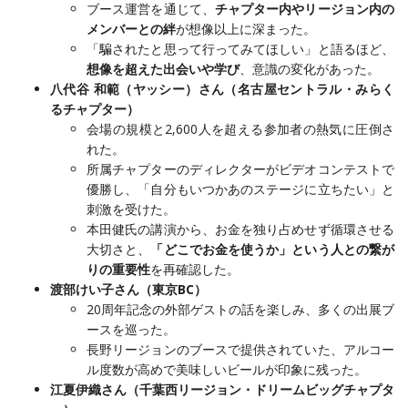
ブース運営を通じて、
チャプター内やリージョン内の
メンバーとの絆
が想像以上に深まった。
「騙されたと思って行ってみてほしい」と語るほど、
想像を超えた出会いや学び
、意識の変化があった。
八代谷 和範（ヤッシー）さん（名古屋セントラル・みらく
るチャプター）
会場の規模と2,600人を超える参加者の熱気に圧倒さ
れた。
所属チャプターのディレクターがビデオコンテストで
優勝し、「自分もいつかあのステージに立ちたい」と
刺激を受けた。
本田健氏の講演から、お金を独り占めせず循環させる
大切さと、
「どこでお金を使うか」という人との繋が
りの重要性
を再確認した。
渡部けい子さん（東京BC）
20周年記念の外部ゲストの話を楽しみ、多くの出展ブ
ースを巡った。
長野リージョンのブースで提供されていた、アルコー
ル度数が高めで美味しいビールが印象に残った。
江夏伊織さん（千葉西リージョン・ドリームビッグチャプタ