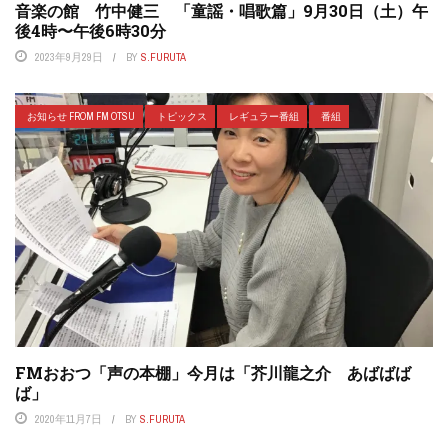
音楽の館 竹中健三 「童謡・唱歌篇」9月30日（土）午
後4時〜午後6時30分
2023年9月29日
BY
S.FURUTA
お知らせ FROM FM OTSU
トピックス
レギュラー番組
番組
FMおおつ「声の本棚」今月は「芥川龍之介 あばばば
ば」
2020年11月7日
BY
S.FURUTA