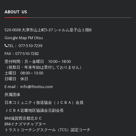
ABOUT US
520-0038 大津市山上町5-37 シャルム皇子山１階B
Google Map FM Otsu
TEL：
077-510-7239
FAX：077-510-7282
受付時間：月～金曜日 10:00～18:00
（祝祭日・年末年始は受付しておりません）
土曜日 08:00～13:00
日曜日 休日
E-mail：
info@fmotsu.com
所属団体
日本コミュニティ放送協会（ＪＣＢＡ）
会員
ＪＣＢＡ近畿地区協議会
元副会長
BNI滋賀西京都北ＤＣ
BNIイナズマチャプター
トラストコーチングスクール（TCS）認定コーチ