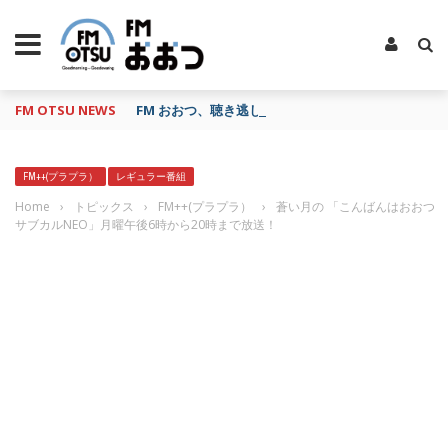
FM OTSU NEWS
FM おおつ、聴き逃し番組配信サービス「shelfs」
FM++(プラプラ）
レギュラー番組
Home
›
トピックス
›
FM++(プラプラ）
›
蒼い月の 「こんばんはおおつ
サブカルNEO」月曜午後6時から20時まで放送！