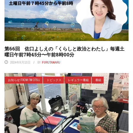
第66回 佐口よしえの「くらしと政治とわたし」毎週土
曜日午前7時45分〜午前8時00分
2024年9月13日
BY
FURUTANARU
お知らせ FROM FM OTSU
トピックス
レギュラー番組
番組