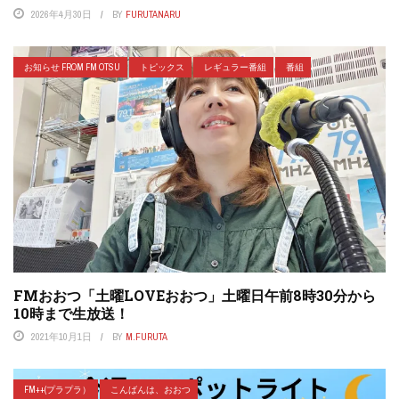
2026年4月30日
BY
FURUTANARU
お知らせ FROM FM OTSU
トピックス
レギュラー番組
番組
FMおおつ「土曜LOVEおおつ」土曜日午前8時30分から
10時まで生放送！
2021年10月1日
BY
M.FURUTA
FM++(プラプラ）
こんばんは、おおつ