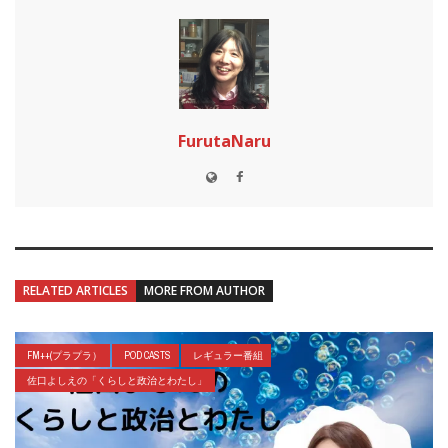
FurutaNaru
RELATED ARTICLES
MORE FROM AUTHOR
FM++(プラプラ）
POD CASTS
レギュラー番組
佐口よしえの「くらしと政治とわたし」