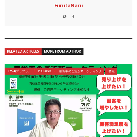
FurutaNaru
RELATED ARTICLES
MORE FROM AUTHOR
FM++(プラプラ）
POD CASTS
泉裕幸のご近所マーケティング
番組