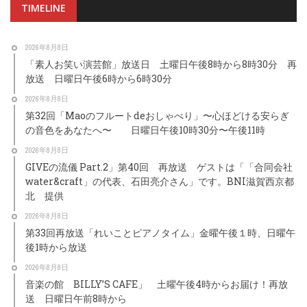
TIMELINE
2026年8月8日
「素人お笑い演芸館」放送日 土曜日午後8時から8時30分 再
放送 日曜日午後6時から6時30分
2026年8月8日
第32回「Maoのフルートdeおしゃべり」〜心ほどける安らぎ
の音色をあなたへ〜 日曜日午後10時30分〜午後11時
2026年8月8日
GIVEの流儀 Part.2」第40回 再放送 ゲストは「「合同会社
water&craft」の代表、石田亮介さん」です。BNI滋賀西京都
北 提供
2026年8月8日
第33回再放送「れいことピアノタイム」金曜午後１時、日曜午
後1時から放送
2026年8月8日
音楽の館 BILLY’S CAFE」 土曜午後4時からお届け！再放
送 日曜日午前8時から