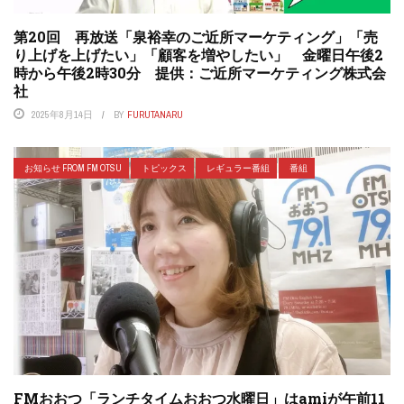
第20回 再放送「泉裕幸のご近所マーケティング」「売
り上げを上げたい」「顧客を増やしたい」 金曜日午後2
時から午後2時30分 提供：ご近所マーケティング株式会
社
2025年8月14日
BY
FURUTANARU
お知らせ FROM FM OTSU
トピックス
レギュラー番組
番組
FMおおつ「ランチタイムおおつ水曜日」はamiが午前11