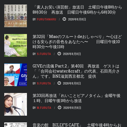
「素人お笑い演芸館」放送日 土曜日午後8時から
8時30分 再放送 日曜日午後6時から6時30分
BY
FURUTANARU
2026年8月8日
第32回「Maoのフルートdeおしゃべり」〜心ほど
ける安らぎの音色をあなたへ〜 日曜日午後10
時30分〜午後11時
BY
S.FURUTA
2026年8月8日
GIVEの流儀 Part.2」第40回 再放送 ゲストは
「「合同会社water&craft」の代表、石田亮介さ
ん」です。BNI滋賀西京都北 提供
BY
S.FURUTA
2026年8月8日
第33回再放送「れいことピアノタイム」金曜午後
１時、日曜午後1時から放送
BY
M.FURUTA
2026年8月8日
音楽の館 BILLY’S CAFE」 土曜午後4時からお