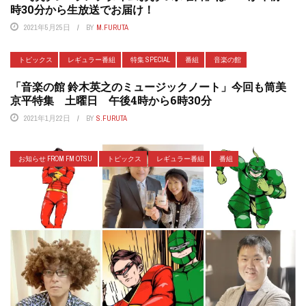
時30分から生放送でお届け！
2021年5月25日
BY
M.FURUTA
トピックス
レギュラー番組
特集 SPECIAL
番組
音楽の館
「音楽の館 鈴木英之のミュージックノート」今回も筒美
京平特集 土曜日 午後4時から6時30分
2021年1月22日
BY
S.FURUTA
お知らせ FROM FM OTSU
トピックス
レギュラー番組
番組