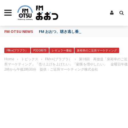
FM OTSU NEWS
FM おおつ、聴き逃し番組配信サービス「shelfs」
FM++(プラプラ）
POD CASTS
レギュラー番組
泉裕幸のご近所マーケティング
Home
›
トピックス
›
FM++(プラプラ）
›
第18回 再放送「泉裕幸のご近
所マーケティング」「売り上げを上げたい」「顧客を増やしたい」 金曜日午後
2時から午後2時30分 提供：ご近所マーケティング株式会社