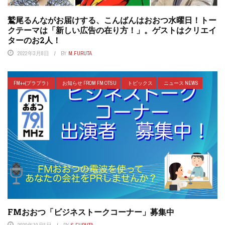
鷲尾るんながお届けする、こんばんはおおつ水曜日！トー
クテーマは「新しい広告の在り方！」。ゲストはクリエイ
ターのお2人！
2022年3月8日
BY
M.FURUTA
FM++(プラプラ）
お知らせ FROM FM OTSU
トピックス
ニュース NEWS
FMおおつ「ビジネストークコーナー」募集中
2020年10月5日
BY
S.FURUTA