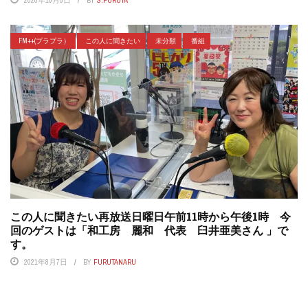
FM++(プラプラ）
この人に聞きたい
未分類
番組
この人に聞きたい再放送日曜日午前11時から午後1時 今
回のゲストは「和工房 麗和 代表 臼井亜美さん 」で
す。
2021年8月7日
BY
FURUTANARU