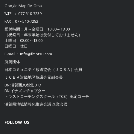
Google Map FM Otsu
TEL：
077-510-7239
FAX：077-510-7282
受付時間：月～金曜日 10:00～18:00
（祝祭日・年末年始は受付しておりません）
土曜日 08:00～13:00
日曜日 休日
E-mail：
info@fmotsu.com
所属団体
日本コミュニティ放送協会（ＪＣＢＡ）
会員
ＪＣＢＡ近畿地区協議会
元副会長
BNI滋賀西京都北ＤＣ
BNIイナズマチャプター
トラストコーチングスクール（TCS）認定コーチ
滋賀県地域情報化推進会議
企業会員
FOLLOW US