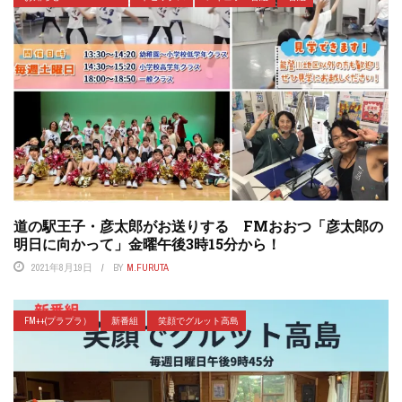
道の駅王子・彦太郎がお送りする FMおおつ「彦太郎の
明日に向かって」金曜午後3時15分から！
2021年8月19日
BY
M.FURUTA
FM++(プラプラ）
新番組
笑顔でグルット高島