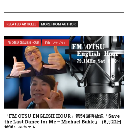
RELATED ARTICLES
MORE FROM AUTHOR
FM OTSU ENGLISH HOUR
FM++(プラプラ）
「FM OTSU ENGLISH HOUR」第54回再放送「Save
the Last Dance for Me – Michael Bublé」（6月22日
放送）テキスト