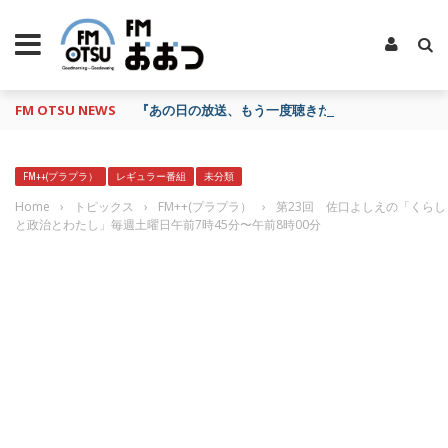
FM OTSU NEWS
『あの日の放送、もう一度聴きたいな…』にお応え！
FM++(プラプラ）
レギュラー番組
未分類
Home
›
トピックス
›
FM++(プラプラ）
›
第23回 佐口よしえの「くらし
と政治とわたし」毎週土曜日午前7時45分〜午前8時00分