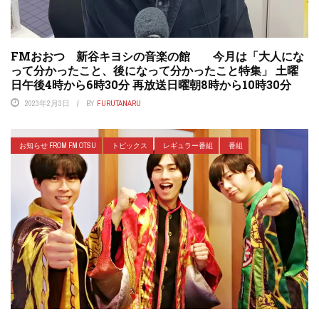
FMおおつ 新谷キヨシの音楽の館 今月は「大人にな
って分かったこと、後になって分かったこと特集」 土曜
日午後4時から6時30分 再放送日曜朝8時から10時30分
2023年2月3日
BY
FURUTANARU
お知らせ FROM FM OTSU
トピックス
レギュラー番組
番組