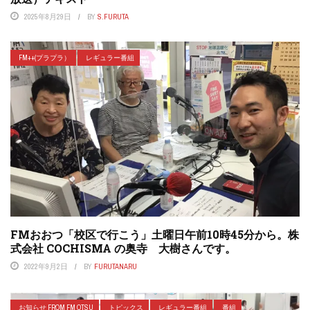
2025年8月29日
BY
S.FURUTA
FM++(プラプラ）
レギュラー番組
FMおおつ「校区で行こう」土曜日午前10時45分から。株
式会社 COCHISMA の奥寺 大樹さんです。
2022年9月2日
BY
FURUTANARU
お知らせ FROM FM OTSU
トピックス
レギュラー番組
番組