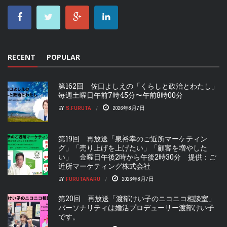
RECENT
POPULAR
第162回 佐口よしえの「くらしと政治とわたし」
毎週土曜日午前7時45分〜午前8時00分
BY
S.FURUTA
2026年8月7日
第19回 再放送「泉裕幸のご近所マーケティン
グ」「売り上げを上げたい」「顧客を増やした
い」 金曜日午後2時から午後2時30分 提供：ご
近所マーケティング株式会社
BY
FURUTANARU
2026年8月7日
第20回 再放送「渡部けい子のニコニコ相談室」
パーソナリティは婚活プロデューサー渡部けい子
です。