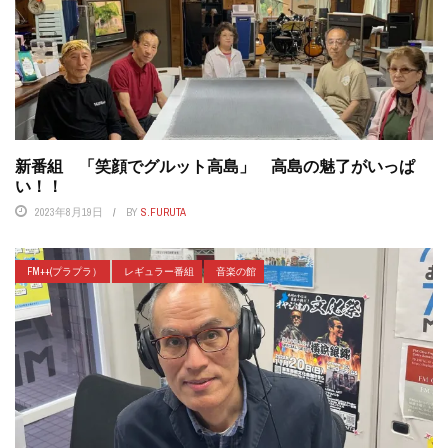
新番組 「笑顔でグルット高島」 高島の魅了がいっぱ
い！！
2023年8月19日
BY
S.FURUTA
FM++(プラプラ）
レギュラー番組
音楽の館