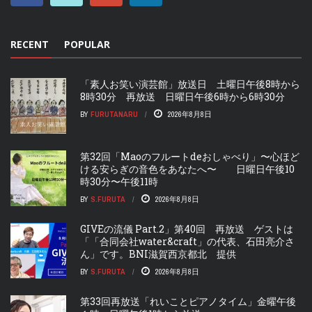
RECENT
POPULAR
「素人お笑い演芸館」放送日 土曜日午後8時から
8時30分 再放送 日曜日午後6時から6時30分
BY
FURUTANARU
2026年8月8日
第32回「Maoのフルートdeおしゃべり」〜心ほど
ける安らぎの音色をあなたへ〜 日曜日午後10
時30分〜午後11時
BY
S.FURUTA
2026年8月8日
GIVEの流儀 Part.2」第40回 再放送 ゲストは
「「合同会社water&craft」の代表、石田亮介さ
ん」です。BNI滋賀西京都北 提供
BY
S.FURUTA
2026年8月8日
第33回再放送「れいことピアノタイム」金曜午後