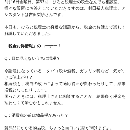
5月16日金曜日、第33回「ひろと税理士の税金なんでも相談室」
様々な質問にお答えしていただきますのは、村田裕人税理士、ア
シスタントは吉田梨紗さんです。
本日も、ひろと税理士の身近な話題から、税金のお話まで楽しく
解説していただきました。
「税金お得情報」のコーナー！
Q：目に見えないうちに増税？
今話題になっている、タバコ税や酒税、ガソリン税など、気がつ
けば値上がり？
相続税も、税制の改正によって適応範囲が変わったりして、結果
増税となったりします。
困ったときには、税理士さんに相談することが、結果多く税金を
払わなくて済むかもしれません。
Q：消費税の前は物品税があった？
贅沢品にかかる物品税。ちょっと面白いお話が聞けますよ。