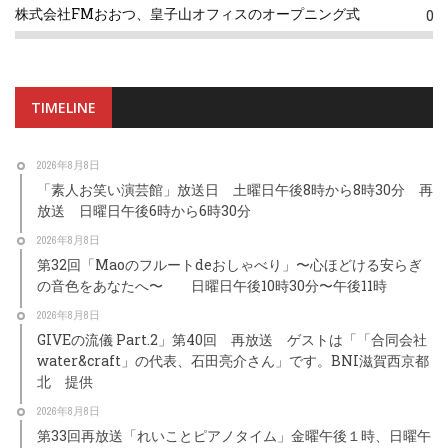
株式会社FMおおつ、皇子山オフィスのオープニング式
0
TIMELINE
2026年8月8日
「素人お笑い演芸館」放送日 土曜日午後8時から8時30分 再
放送 日曜日午後6時から6時30分
2026年8月8日
第32回「Maoのフルートdeおしゃべり」〜心ほどける安らぎ
の音色をあなたへ〜 日曜日午後10時30分〜午後11時
2026年8月8日
GIVEの流儀 Part.2」第40回 再放送 ゲストは「「合同会社
water&craft」の代表、石田亮介さん」です。BNI滋賀西京都
北 提供
2026年8月8日
第33回再放送「れいことピアノタイム」金曜午後１時、日曜午