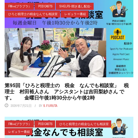
FM++(プラプラ）
POD CASTS
SHELFS-聞き逃し配信-
ひろと税理士の税金なんでも相談室
レギュラー番組
第95回「ひろと税理士の 税金 なんでも相談室」 税
理士 村田裕人さん アシスタントは吉田梨紗さん で
す。 金曜日午後1時30分から午後2時
2026年7月21日
BY
S.FURUTA
FM++(プラプラ）
POD CASTS
ひろと税理士の税金なんでも相談室
レギュラー番組