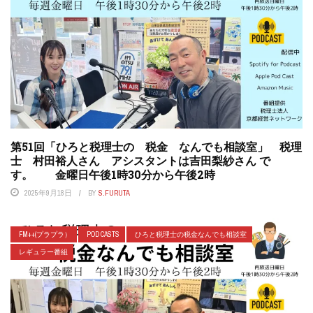
第51回「ひろと税理士の 税金 なんでも相談室」 税理
士 村田裕人さん アシスタントは吉田梨紗さん で
す。 金曜日午後1時30分から午後2時
2025年9月18日
BY
S.FURUTA
FM++(プラプラ）
POD CASTS
ひろと税理士の税金なんでも相談室
レギュラー番組