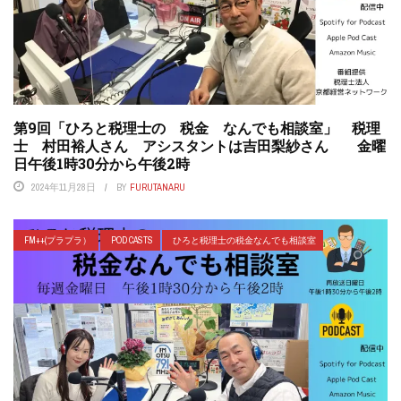
第9回「ひろと税理士の 税金 なんでも相談室」 税理
士 村田裕人さん アシスタントは吉田梨紗さん 金曜
日午後1時30分から午後2時
2024年11月28日
BY
FURUTANARU
FM++(プラプラ）
POD CASTS
ひろと税理士の税金なんでも相談室