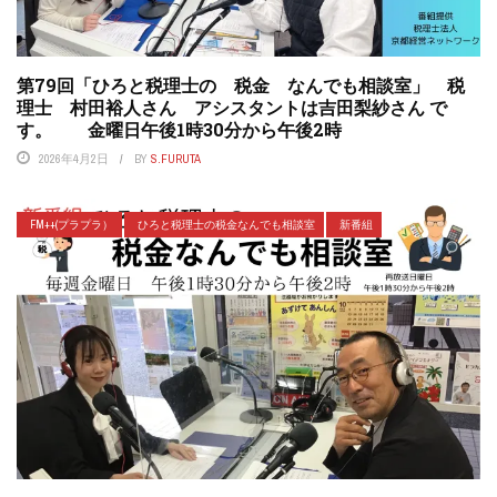
第79回「ひろと税理士の 税金 なんでも相談室」 税
理士 村田裕人さん アシスタントは吉田梨紗さん で
す。 金曜日午後1時30分から午後2時
2026年4月2日
BY
S.FURUTA
FM++(プラプラ）
ひろと税理士の税金なんでも相談室
新番組