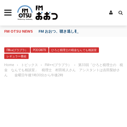
FM OTSU NEWS
FM おおつ、聴き逃し番組配信サービス「shelfs」
FM++(プラプラ）
POD CASTS
ひろと税理士の税金なんでも相談室
レギュラー番組
Home
›
トピックス
›
FM++(プラプラ）
›
第33回「ひろと税理士の 税
金 なんでも相談室」 税理士 村田裕人さん アシスタントは吉田梨紗さ
ん 金曜日午後1時30分から午後2時