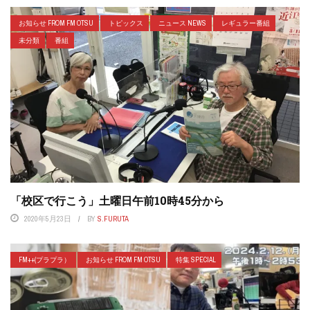
お知らせ FROM FM OTSU
トピックス
ニュース NEWS
レギュラー番組
未分類
番組
「校区で行こう」土曜日午前10時45分から
2020年5月23日
BY
S.FURUTA
FM++(プラプラ）
お知らせ FROM FM OTSU
特集 SPECIAL