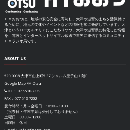
ＦＭおおつは、地域の安心安全に寄与し、大津や滋賀のまちを活気付け
るために、地元の文化やイベントなどの情報を常に発信しています。大
津というローカルエリアにこだわりつつ、大津や滋賀県に特化した情報
を、電波とインターネットサイマル放送で世界に発信するコミュニティ
ＦＭラジオ局です。
ABOUT US
520-0038 大津市山上町5-37 シャルム皇子山１階B
Google Map FM Otsu
TEL：
077-510-7239
FAX：077-510-7282
受付時間：月～金曜日 10:00～18:00
（祝祭日・年末年始は受付しておりません）
土曜日 08:00～13:00
日曜日 休日