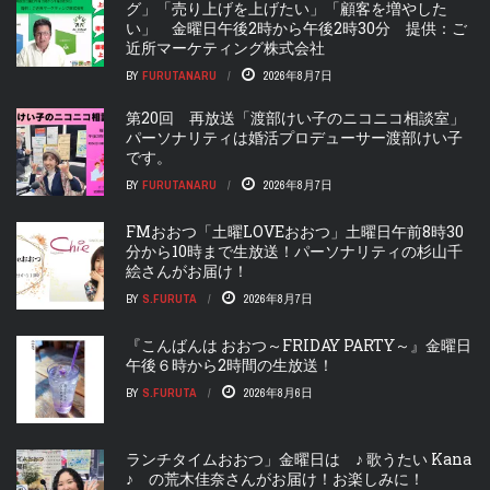
グ」「売り上げを上げたい」「顧客を増やした
い」 金曜日午後2時から午後2時30分 提供：ご
近所マーケティング株式会社
BY
FURUTANARU
2026年8月7日
第20回 再放送「渡部けい子のニコニコ相談室」
パーソナリティは婚活プロデューサー渡部けい子
です。
BY
FURUTANARU
2026年8月7日
FMおおつ「土曜LOVEおおつ」土曜日午前8時30
分から10時まで生放送！パーソナリティの杉山千
絵さんがお届け！
BY
S.FURUTA
2026年8月7日
『こんばんは おおつ～FRIDAY PARTY～』金曜日
午後６時から2時間の生放送！
BY
S.FURUTA
2026年8月6日
ランチタイムおおつ」金曜日は ♪ 歌うたい Kana
♪ の荒木佳奈さんがお届け！お楽しみに！