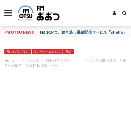
FM OTSU NEWS
FM おおつ、聴き逃し番組配信サービス「shelfs」
FM++(プラプラ）
ランチタイムおおつ
番組
Home
›
トピックス
›
FM++(プラプラ）
›
「こちら大津市消防局」月曜
日〜金曜日 午後12時10分ごろ〜