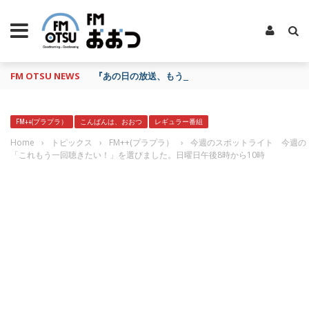
FM OTSU NEWS
『あの日の放送、もう一度聴きたいな…』にお応え！
FM++(プラプラ）
こんばんは、おおつ
レギュラー番組
Home
›
トピックス
›
FM++(プラプラ）
›
今週のスポットライト 今週の
「これもう一回聴きたい！」を選びました。日曜日午後8時から10時