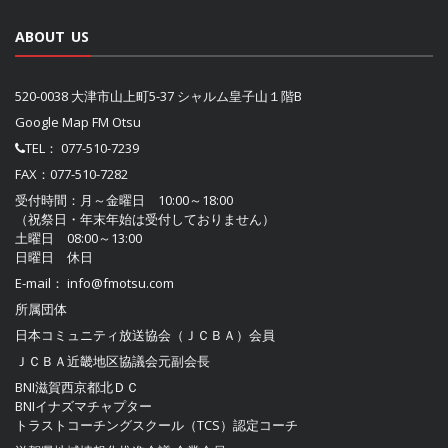
ABOUT US
520-0038 大津市山上町5-37 シャルム皇子山１階B
Google Map FM Otsu
TEL：
077-510-7239
FAX：077-510-7282
受付時間：月～金曜日 10:00～18:00
（祝祭日・年末年始は受付しておりません）
土曜日 08:00～13:00
日曜日 休日
E-mail：
info@fmotsu.com
所属団体
日本コミュニティ放送協会（ＪＣＢＡ）
会員
ＪＣＢＡ近畿地区協議会
元副会長
BNI滋賀西京都北ＤＣ
BNIイナズマチャプター
トラストコーチングスクール（TCS）認定コーチ