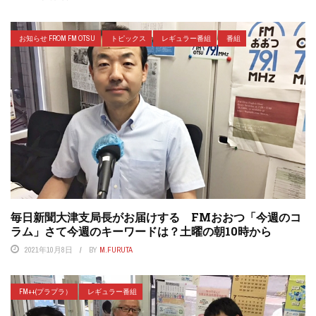
お知らせ FROM FM OTSU
トピックス
レギュラー番組
番組
毎日新聞大津支局長がお届けする FMおおつ「今週のコ
ラム」さて今週のキーワードは？土曜の朝10時から
2021年10月8日
BY
M.FURUTA
FM++(プラプラ）
レギュラー番組