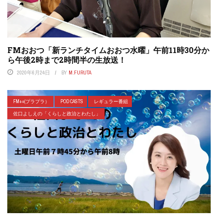
FMおおつ「新ランチタイムおおつ水曜」午前11時30分か
ら午後2時まで2時間半の生放送！
2020年6月24日
BY
M.FURUTA
FM++(プラプラ）
POD CASTS
レギュラー番組
佐口よしえの「くらしと政治とわたし」