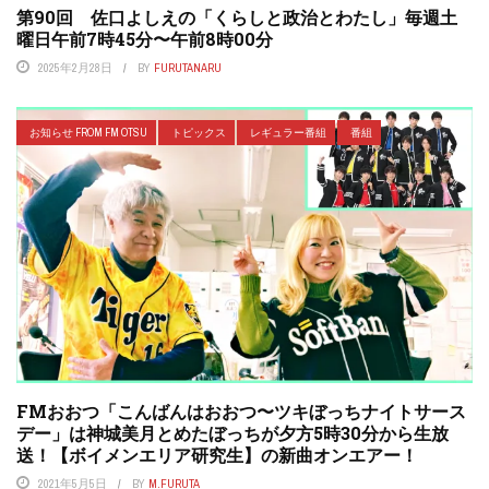
第90回 佐口よしえの「くらしと政治とわたし」毎週土
曜日午前7時45分〜午前8時00分
2025年2月28日
BY
FURUTANARU
お知らせ FROM FM OTSU
トピックス
レギュラー番組
番組
FMおおつ「こんばんはおおつ〜ツキぼっちナイトサース
デー」は神城美月とめたぼっちが夕方5時30分から生放
送！【ボイメンエリア研究生】の新曲オンエアー！
2021年5月5日
BY
M.FURUTA