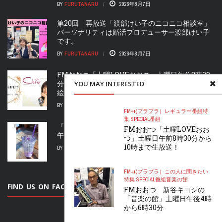
BY
FURUTANARU
2026年8月7日
第20回 再放送「渡部けい子のニコニコ相談室」
パーソナリティは婚活プロデューサー渡部けい子
です。
BY
FURUTANARU
2026年8月7日
FMおおつ「土曜LOVEおおつ」土曜日午前8時30
分から10時まで生放送！パーソナリティの杉山千
YOU MAY INTERESTED
絵さんがお届け！
BY
S.FURUTA
2026年8月7日
FM++(プラプラ）
レギュラー番組
特
集 SPECIAL
番組
『こんばんは おおつ～FRIDAY PARTY～』金曜日
FMおおつ「土曜LOVEおお
午後６時から2時間の生放送！
つ」土曜日午前8時30分から
10時まで生放送！
BY
S.FURUTA
2026年8月6日
FM++(プラプラ）
この人に聞きたい
特集 SPECIAL
番組
音楽の館
FIND US ON FACEBOOK
FMおおつ 新谷キヨシの
「音楽の館」土曜日午後4時
から6時30分