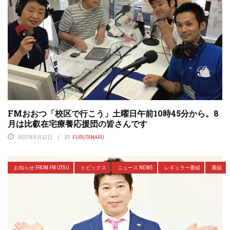
FMおおつ「校区で行こう」土曜日午前10時45分から。8
月は比叡在宅療養応援団の皆さんです
2022年8月12日
BY
FURUTANARU
お知らせ FROM FM OTSU
トピックス
ニュース NEWS
レギュラー番組
番組