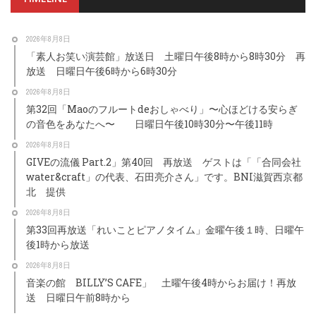
2026年8月8日
「素人お笑い演芸館」放送日 土曜日午後8時から8時30分 再
放送 日曜日午後6時から6時30分
2026年8月8日
第32回「Maoのフルートdeおしゃべり」〜心ほどける安らぎ
の音色をあなたへ〜 日曜日午後10時30分〜午後11時
2026年8月8日
GIVEの流儀 Part.2」第40回 再放送 ゲストは「「合同会社
water&craft」の代表、石田亮介さん」です。BNI滋賀西京都
北 提供
2026年8月8日
第33回再放送「れいことピアノタイム」金曜午後１時、日曜午
後1時から放送
2026年8月8日
音楽の館 BILLY’S CAFE」 土曜午後4時からお届け！再放
送 日曜日午前8時から