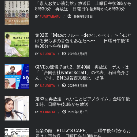
「素人お笑い演芸館」放送日 土曜日午後8時から
8時30分 再放送 日曜日午後6時から6時30分
BY
FURUTANARU
2026年8月8日
第32回「Maoのフルートdeおしゃべり」〜心ほど
ける安らぎの音色をあなたへ〜 日曜日午後10
時30分〜午後11時
BY
S.FURUTA
2026年8月8日
GIVEの流儀 Part.2」第40回 再放送 ゲストは
「「合同会社water&craft」の代表、石田亮介さ
ん」です。BNI滋賀西京都北 提供
BY
S.FURUTA
2026年8月8日
第33回再放送「れいことピアノタイム」金曜午後
１時、日曜午後1時から放送
BY
M.FURUTA
2026年8月8日
音楽の館 BILLY’S CAFE」 土曜午後4時からお
届け！再放送 日曜日午前8時から