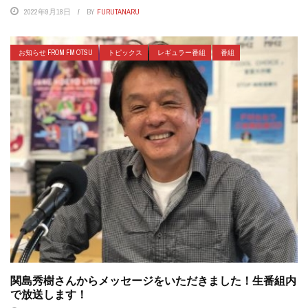
2022年9月18日
BY
FURUTANARU
お知らせ FROM FM OTSU
トピックス
レギュラー番組
番組
関島秀樹さんからメッセージをいただきました！生番組内
で放送します！