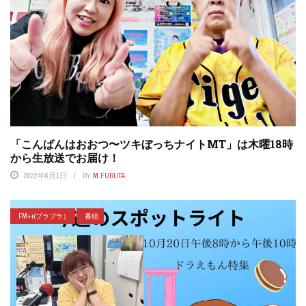
「こんばんはおおつ〜ツキぼっちナイトMT」は木曜18時
から生放送でお届け！
2022年6月1日
BY
M.FURUTA
FM++(プラプラ）
番組