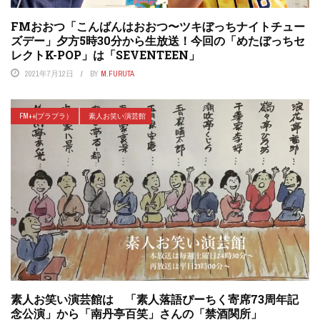
FMおおつ「こんばんはおおつ〜ツキぼっちナイトチュー
ズデー」夕方5時30分から生放送！今回の「めたぼっちセ
レクトK-POP」は「SEVENTEEN」
2021年7月12日
BY
M.FURUTA
FM++(プラプラ）
素人お笑い演芸館
素人お笑い演芸館は 「素人落語ぴーちく寄席73周年記
念公演」から「南丹亭百笑」さんの「禁酒関所」