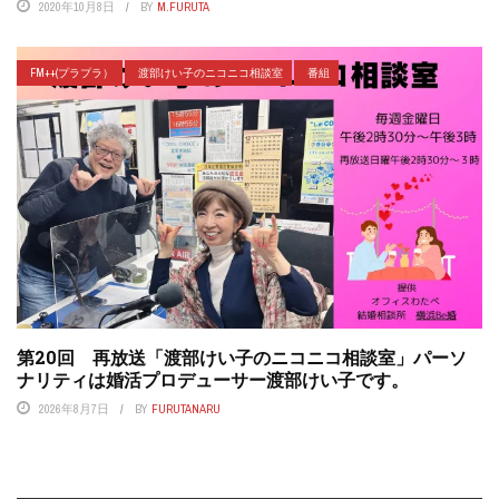
2020年10月8日
BY
M.FURUTA
FM++(プラプラ）
渡部けい子のニコニコ相談室
番組
第20回 再放送「渡部けい子のニコニコ相談室」パーソ
ナリティは婚活プロデューサー渡部けい子です。
2026年8月7日
BY
FURUTANARU