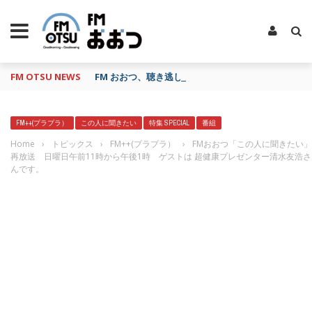
FM OTSU NEWS
FM おおつ、聴き逃し番組配信サービス「shelfs」
FM++(プラプラ）
この人に聞きたい
特集 SPECIAL
番組
Home
›
トピックス
›
FM++(プラプラ）
›
FMおおつ「この人に聞きたい」
再放送 日曜日午前11時から午後1時 ゲストは 超健康プレゼンター清水友浩さ
んです。