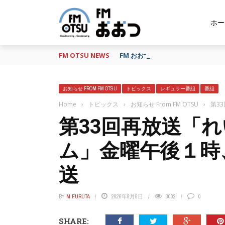
ホー
FM OTSU NEWS
FM おおつ、聴き逃し番組配信サービ
お知らせ FROM FM OTSU
トピックス
レギュラー番組
番組
Home
›
トピックス
›
お知らせ From FM OTSU
›
第3
第33回再放送「
ム」金曜午後１時
送
BY
M.FURUTA
2026年8月8日
3002
0
SHARE: