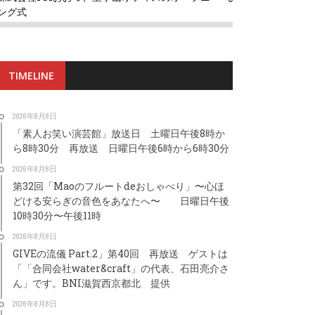
ング式
TIMELINE
2026年8月8日
「素人お笑い演芸館」放送日 土曜日午後8時か
ら8時30分 再放送 日曜日午後6時から6時30分
2026年8月8日
第32回「Maoのフルートdeおしゃべり」〜心ほ
どける安らぎの音色をあなたへ〜 日曜日午後
10時30分〜午後11時
2026年8月8日
GIVEの流儀 Part.2」第40回 再放送 ゲストは
「「合同会社water&craft」の代表、石田亮介さ
ん」です。BNI滋賀西京都北 提供
2026年8月8日