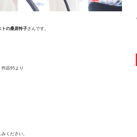
ストの桑原怜子
さんです。
作品95より
しみください。