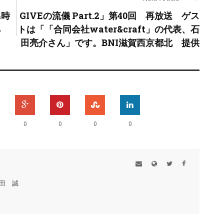
4時
GIVEの流儀 Part.2」第40回 再放送 ゲス
ら
トは「「合同会社water&craft」の代表、石
田亮介さん」です。BNI滋賀西京都北 提供
0
0
0
0
田 誠