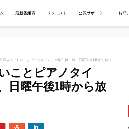
ム
最新番組表
リクエスト
公認サポーター
お問
ス「shelfs」を導⼊
3回再放送「れいことピアノタイム」金曜午後１時、日曜午後1時から放送
れいことピアノタイ
、日曜午後1時から放