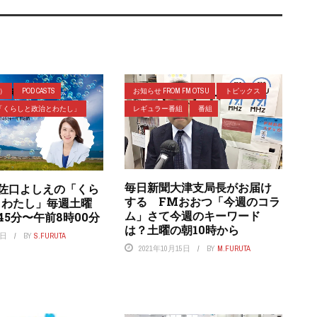
ラ）
POD CASTS
お知らせ FROM FM OTSU
トピックス
「くらしと政治とわたし」
レギュラー番組
番組
毎日新聞大津支局長がお届け
 佐口よしえの「くら
する FMおおつ「今週のコラ
とわたし」毎週土曜
ム」さて今週のキーワード
45分〜午前8時00分
は？土曜の朝10時から
2日
BY
S.FURUTA
2021年10月15日
BY
M.FURUTA