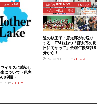
ニュース NEWS
お知らせ FROM FM OTSU
トピックス
レギュラー番組
番組
道の駅王子・彦太郎がお送り
する FMおおつ「彦太郎の明
日に向かって」金曜午後3時15
分から！
2021年8月19日
BY
M.FURUTA
ナウイルスに感染し
発生について（県内
,660例目）
7日
BY
M.FURUTA