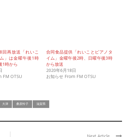
28回再放送「れいこ
合同食品提供「れいことピアノタ
ム」は金曜午後1時
イム」金曜午後2時、日曜午後3時
後1時から
から放送
日
2020年6月18日
 FM OTSU
お知らせ From FM OTSU
大津
桑原怜子
滋賀県
Next Article