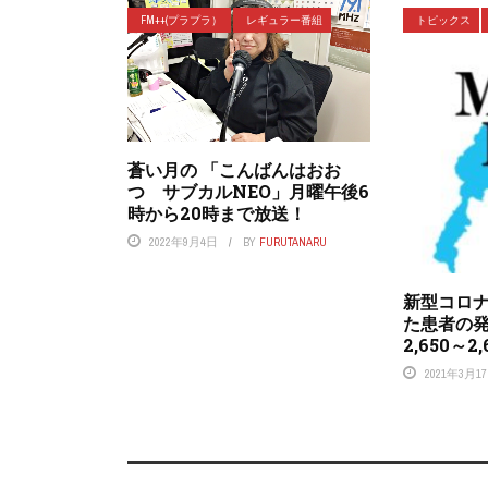
FM++(プラプラ）
レギュラー番組
トピックス
蒼い月の 「こんばんはおお
つ サブカルNEO」月曜午後6
時から20時まで放送！
2022年9月4日
BY
FURUTANARU
新型コロ
た患者の
2,650～2
2021年3月1