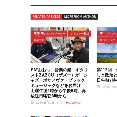
RELATED ARTICLES
MORE FROM AUTHOR
FROM FMおおつサポーター
レギュラー番組
FM++(プラプ
音楽の館
佐口よしえの
FMおおつ「音楽の館 ギタリ
第112回
ストZAZOU（ザズー）が ジ
しと政治
ャズ・ボサノヴァ・ブラック
日午前7時
ミュージックなどをお届け
2025年8月2
土曜午後4時から午後6時、再
放送日曜朝8時から
2022年11月18日
BY
FURUTANARU