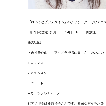
「れいことピアノタイム」
のナビゲーターは
ピアニ
8月7日の放送（8月9日 14日 16日 再放送）
第33回は、
・吉松隆作曲 「アイノラ抒情曲集」左手のための 
1.ロマンス
2.アラベスク
3.バラード
4.モーツァルティーノ
ピアノ演奏は桑原怜子さんです。素敵な演奏をお楽