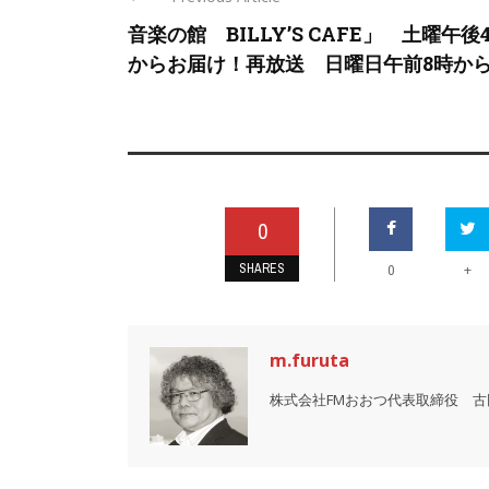
音楽の館 BILLY’S CAFE」 土曜午後
からお届け！再放送 日曜日午前8時か
0
SHARES
+
0
m.furuta
株式会社FMおおつ代表取締役 古