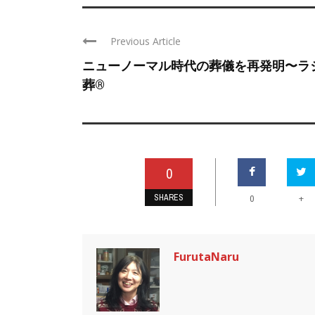
Previous Article
ニューノーマル時代の葬儀を再発明〜ラ
葬®
0
SHARES
+
0
FurutaNaru