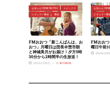
お知らせ FROM FM OTSU
トピックス
お知らせ FROM 
レギュラー番組
番組
レギュラー番
FMおおつ「新こんばんは、お
FMおお
おつ」月曜日は団長＠惣市朗
曜日午前1
と神城美月がお届け！夕方5時
2022年4月8
30分から2時間半の生放送！
2021年1月25日
BY
M.FURUTA