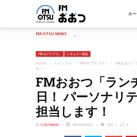
ホー
FM OTSU NEWS
『あの日の放送、もう一度聴きたい
FM++(プラプラ）
レギュラー番組
Home
›
トピックス
›
FM++(プラプラ）
›
FMおおつ「
す！
FMおおつ「ラン
日！ パーソナリ
担当します！
BY
FURUTANARU
2022年8月22日
2001
0