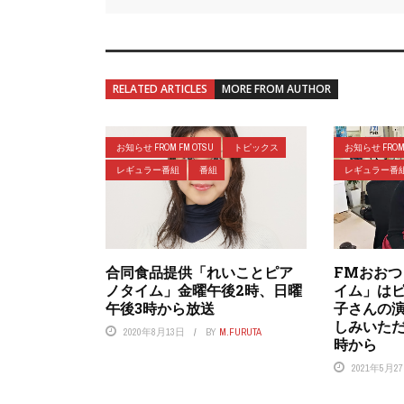
RELATED ARTICLES
MORE FROM AUTHOR
お知らせ FROM FM OTSU
トピックス
お知らせ FROM 
レギュラー番組
番組
レギュラー番
合同食品提供「れいことピア
FMおお
ノタイム」金曜午後2時、日曜
イム」は
午後3時から放送
子さんの
しみいた
2020年8月13日
BY
M.FURUTA
時から
2021年5月2