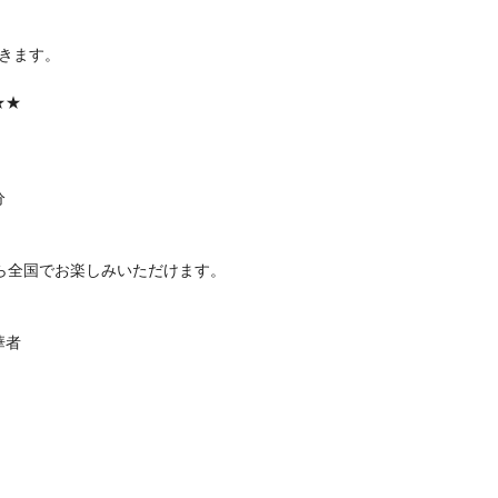
きます。
★★
分
tsu/）から全国でお楽しみいただけます。
華者