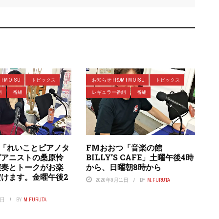
FM OTSU
トピックス
お知らせ FROM FM OTSU
トピックス
組
番組
レギュラー番組
番組
つ「れいことピアノタ
FMおおつ「音楽の館
ピアニストの桑原怜
BILLY’S CAFE」土曜午後4時
演奏とトークがお楽
から、日曜朝8時から
だけます。金曜午後2
2020年9月11日
BY
M.FURUTA
7日
BY
M.FURUTA