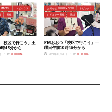
FM OTSU
トピックス
お知らせ FROM FM OTSU
トピックス
組
番組
レギュラー番組
番組
FMおおつ「校区で行こう」土
つ「校区で行こう」土
曜日午前10時45分から
0時45分から
2021年10月22日
BY
M.FURUTA
日
BY
M.FURUTA