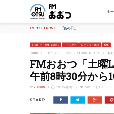
ホー
FM OTSU NEWS
『あの日の放送、もう一度聴きたい
お知らせ FROM FM OTSU
トピックス
レギュラー番組
番組
Home
›
トピックス
›
お知らせ From FM OTSU
›
FM
FMおおつ「土曜L
午前8時30分から
BY
M.FURUTA
2021年4月30日
3006
0
SHARE: