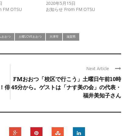
日
2020年5月15日
 FM OTSU
お知らせ From FM OTSU
ムおおつ
土曜LOVEおおつ
大津市
滋賀県
Next Article
FMおおつ「校区で行こう」土曜日午前10時
送！俳
45分から。ゲストは「ナす美の会」の代表・
福井美知子さん