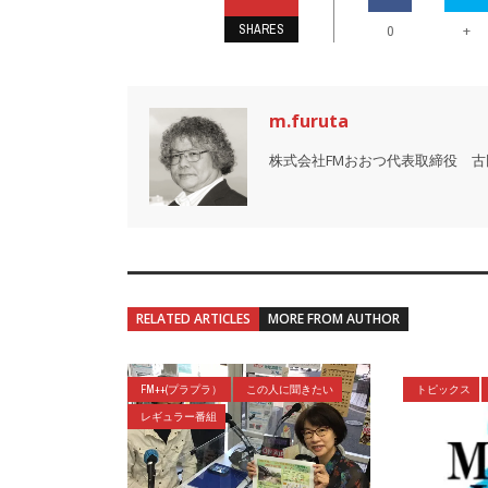
SHARES
+
0
m.furuta
株式会社FMおおつ代表取締役 古
RELATED ARTICLES
MORE FROM AUTHOR
FM++(プラプラ）
この人に聞きたい
トピックス
レギュラー番組