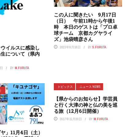
この人に聞きたい 9月17日
（日） 午前11時から午後1
時 本日のゲストは「プロ卓
球チーム 京都カグヤライ
ズ」池袋晴彦さん
ナウイルスに感染し
2023年9月16日
BY
S.FURUTA
発生について（県内
7日
BY
M.FURUTA
トピックス
ニュース NEWS
ラ）
【県からのお知らせ】学芸員
と行く大津の神と仏の美を巡
る旅（12月6日開催）
2017年11月20日
BY
M.FURUTA
ヤ」11月4日（土）