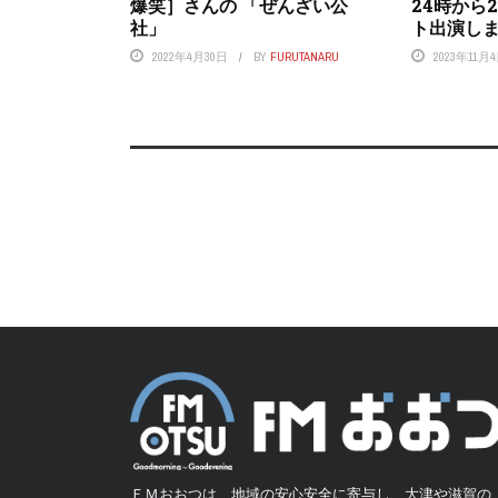
爆笑］さんの 「ぜんざい公
24時から
社」
ト出演し
2022年4月30日
BY
FURUTANARU
2023年11月
ＦＭおおつは、地域の安心安全に寄与し、大津や滋賀の