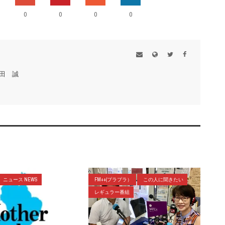
0
0
0
0
田 誠
ニュース NEWS
FM++(プラプラ）
この人に聞きたい
レギュラー番組