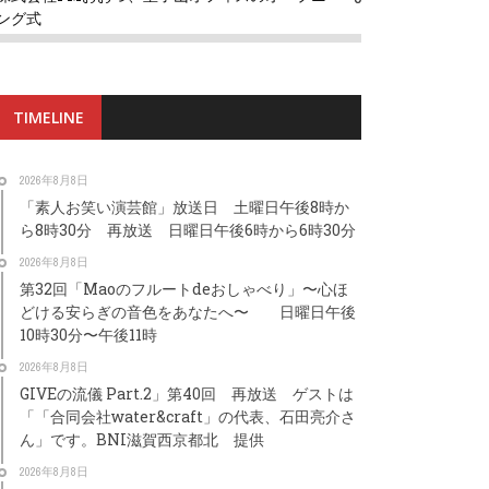
ング式
TIMELINE
2026年8月8日
「素人お笑い演芸館」放送日 土曜日午後8時か
ら8時30分 再放送 日曜日午後6時から6時30分
2026年8月8日
第32回「Maoのフルートdeおしゃべり」〜心ほ
どける安らぎの音色をあなたへ〜 日曜日午後
10時30分〜午後11時
2026年8月8日
GIVEの流儀 Part.2」第40回 再放送 ゲストは
「「合同会社water&craft」の代表、石田亮介さ
ん」です。BNI滋賀西京都北 提供
2026年8月8日