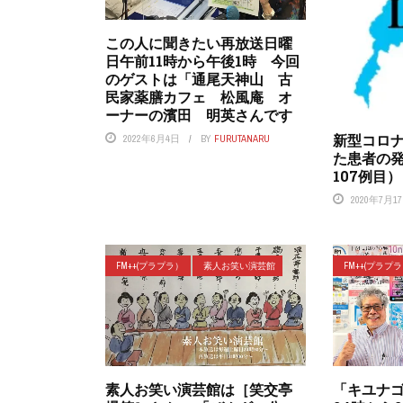
この人に聞きたい再放送日曜
日午前11時から午後1時 今回
のゲストは「通尾天神山 古
民家薬膳カフェ 松風庵 オ
ーナーの濱田 明英さんです
新型コロ
2022年6月4日
BY
FURUTANARU
た患者の
107例目）
2020年7月1
FM++(プラプラ）
素人お笑い演芸館
FM++(プラプ
素人お笑い演芸館は［笑交亭
「キユナゴ