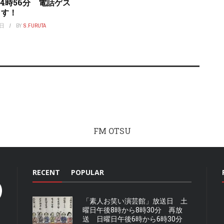
24時56分 電話ゲス
ます！
4日
BY
S.FURUTA
FM OTSU
RECENT
POPULAR
「素人お笑い演芸館」放送日 土
曜日午後8時から8時30分 再放
送 日曜日午後6時から6時30分