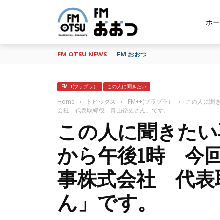
ホー
FM OTSU NEWS
FM おおつ、聴き逃し番組配信サービ
FM++(プラプラ）
この人に聞きたい
Home
›
トピックス
›
FM++(プラプラ）
›
この人に聞き
会社 代表取締役 青山裕史さん」です。
この人に聞きたい
から午後1時 今
事株式会社 代表
ん」です。