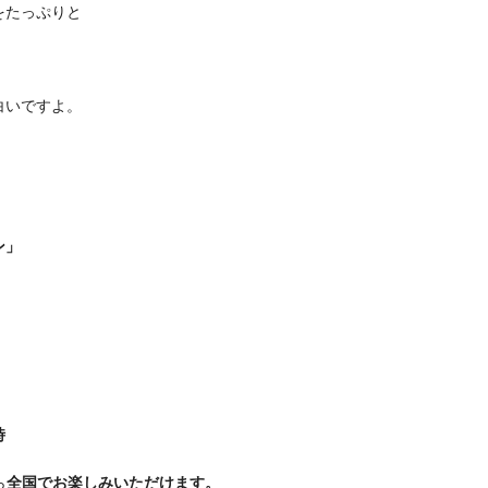
をたっぷりと
白いですよ。
ン」
時
ら
全国でお楽しみいただけます。