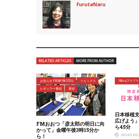
FurutaNaru
RELATED ARTICLES
MORE FROM AUTHOR
お知らせ FROM FM OTSU
トピックス
FM++(プラプ
レギュラー番組
番組
日本移植
広げよう」
FMおおつ「彦太郎の明日に向
ら45分
かって」金曜午後3時15分か
2021年5月6
ら！