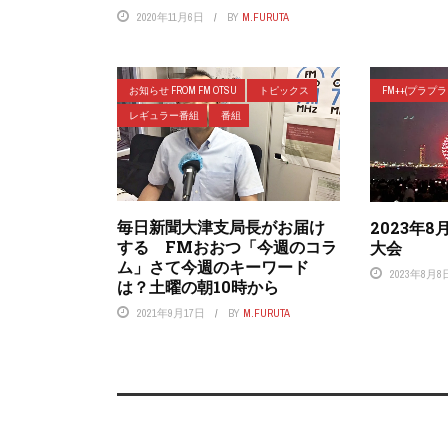
2020年11月6日
BY
M.FURUTA
お知らせ FROM FM OTSU
トピックス
FM++(プラプ
レギュラー番組
番組
毎日新聞大津支局長がお届け
2023年
する FMおおつ「今週のコラ
大会
ム」さて今週のキーワード
2023年8月8
は？土曜の朝10時から
2021年9月17日
BY
M.FURUTA