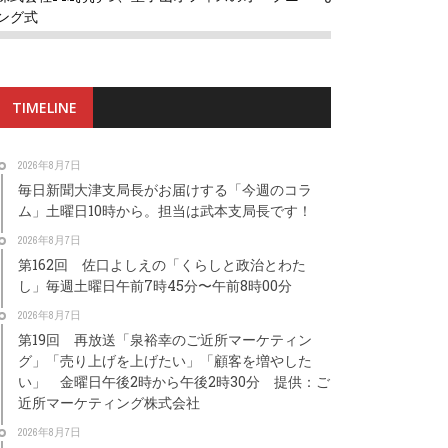
ング式
TIMELINE
2026年8月7日
毎日新聞大津支局長がお届けする「今週のコラ
ム」土曜日10時から。担当は武本支局長です！
2026年8月7日
第162回 佐口よしえの「くらしと政治とわた
し」毎週土曜日午前7時45分〜午前8時00分
2026年8月7日
第19回 再放送「泉裕幸のご近所マーケティン
グ」「売り上げを上げたい」「顧客を増やした
い」 金曜日午後2時から午後2時30分 提供：ご
近所マーケティング株式会社
2026年8月7日