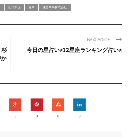
料
山口和現
巨木
油藤商事株式会社
Next Article
」杉
今日の星占い⭐︎12星座ランキング占い⭐︎
時か
0
0
0
0