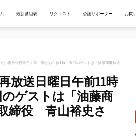
ム
最新番組表
リクエスト
公認サポーター
お問
ス「shelfs」を導⼊
たい再放送日曜日午前11時から午後1時 今回のゲストは「油藤商事株式
再放送日曜日午前11時
回のゲストは「油藤商
取締役 青山裕史さ