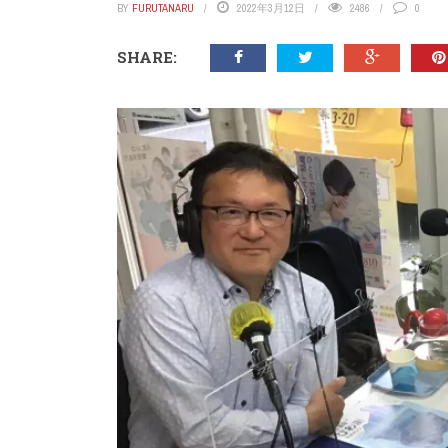
BY
FURUTANARU
2022年3月12日
2486
0
SHARE: