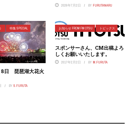
2026年7月2日
BY
FURUTANARU
ラ）
特集 SPECIAL
お知らせ FROM FM OTSU
トピックス
スポンサーさん、CM出稿よろ
しくお願いいたします。
2017年2月2日
BY
M.FURUTA
8月8日 琵琶湖大花火
日
BY
S.FURUTA