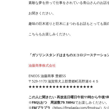
素敵な夢を持って仕事をされている青山さんのお話
お聞きください。
趣味の巨木巡りと巨木にまつわるお話もとっても面
こちらもお楽しみください。
「ガソリンスタンドはまちのエコロジーステーショ
油藤商事株式会社
ENEOS 油藤商事 豊郷SS
〒529-1173 滋賀県犬上郡豊郷町高野瀬６４５
★★★★★★★★★★★★★★★★★★★
この人に聞きたい 再放送日曜日午前11時から午後1
※
FMおおつ 周波数79.1MHz
でお楽しみください。
※
FMプラプラ
（
https://fmplapla.com/fmotsu/
）な