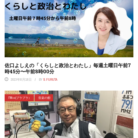
佐口よしえの「くらしと政治とわたし」毎週土曜日午前7
時45分〜午前8時00分
2023年8月18日
BY
S.FURUTA
FM++(プラプラ）
音楽の館