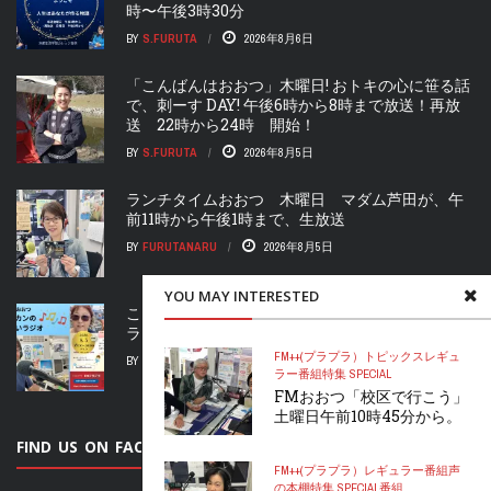
時〜午後3時30分
BY
S.FURUTA
2026年8月6日
「こんばんはおおつ」木曜日! おトキの心に笹る話
で、刺ーす DAY! 午後6時から8時まで放送！再放
送 22時から24時 開始！
BY
S.FURUTA
2026年8月5日
ランチタイムおおつ 木曜日 マダム芦田が、午
前11時から午後1時まで、生放送
BY
FURUTANARU
2026年8月5日
YOU MAY INTERESTED
こんばんはおおつ 水曜日 “ヒラカンのすいすい
ラジオ” 午後6時スタート！2時間生放送！！
FM++(プラプラ）
トピックス
レギュ
BY
FURUTANARU
2026年8月4日
ラー番組
特集 SPECIAL
FMおおつ「校区で行こう」
土曜日午前10時45分から。
FIND US ON FACEBOOK
FM++(プラプラ）
レギュラー番組
声
の本棚
特集 SPECIAL
番組