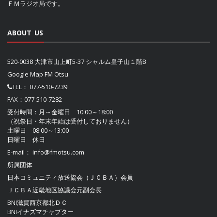
ＦＭラジオ局です。
ABOUT US
520-0038 大津市山上町5-37 シャルム皇子山１階B
Google Map FM Otsu
TEL：
077-510-7239
FAX：077-510-7282
受付時間：月～金曜日 10:00～18:00
（祝祭日・年末年始は受付しておりません）
土曜日 08:00～13:00
日曜日 休日
E-mail：
info@fmotsu.com
所属団体
日本コミュニティ放送協会（ＪＣＢＡ）
会員
ＪＣＢＡ近畿地区協議会
元副会長
BNI滋賀西京都北ＤＣ
BNIイナズマチャプター