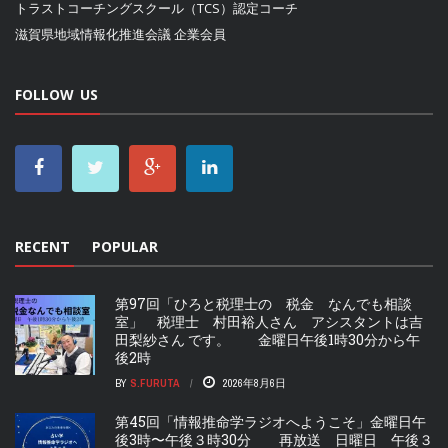
トラストコーチングスクール（TCS）認定コーチ
滋賀県地域情報化推進会議
企業会員
FOLLOW US
RECENT
POPULAR
第97回「ひろと税理士の 税金 なんでも相談
室」 税理士 村田裕人さん アシスタントは吉
田梨紗さん です。 金曜日午後1時30分から午
後2時
BY
S.FURUTA
2026年8月6日
第45回「情報推命学ラジオへようこそ」金曜日午
後3時〜午後３時30分 再放送 日曜日 午後３