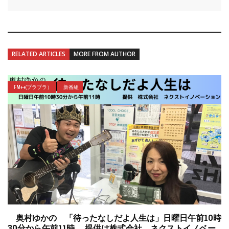
RELATED ARTICLES
MORE FROM AUTHOR
FM++(プラプラ）
新番組
奥村ゆかの 「待ったなしだよ人生は」日曜日午前10時
30分から午前11時 提供は株式会社 ネクストイノベー