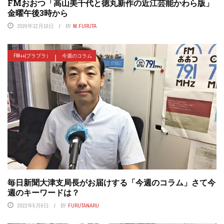
FMおおつ「高山美千代と徳丸新作の近江芸能かわら版」
金曜午後3時から
2020年12月10日
BY
M.FURUTA
FM++(プラプラ）
今週のコラム
毎日新聞大津支局長がお届けする「今週のコラム」さて今
週のキーワードは？
2022年5月6日
BY
FURUTANARU