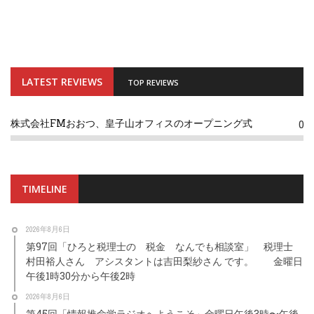
LATEST REVIEWS
TOP REVIEWS
株式会社FMおおつ、皇子山オフィスのオープニング式
0
TIMELINE
2026年8月6日
第97回「ひろと税理士の 税金 なんでも相談室」 税理士
村田裕人さん アシスタントは吉田梨紗さん です。 金曜日
午後1時30分から午後2時
2026年8月6日
第45回「情報推命学ラジオへようこそ」金曜日午後3時〜午後