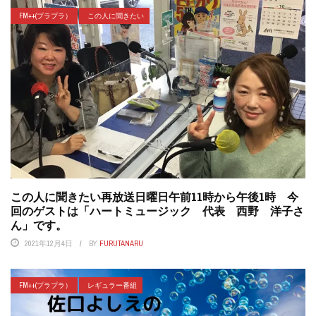
FM++(プラプラ）
この人に聞きたい
この人に聞きたい再放送日曜日午前11時から午後1時 今
回のゲストは「ハートミュージック 代表 西野 洋子さ
ん」です。
2021年12月4日
BY
FURUTANARU
FM++(プラプラ）
レギュラー番組