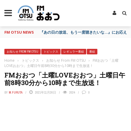
FM OTSU NEWS
『あの日の放送、もう一度聴きたいな…』にお応え！
お知らせ FROM FM OTSU
トピックス
レギュラー番組
番組
Home
›
トピックス
›
お知らせ From FM OTSU
›
FMおおつ「土曜
LOVEおおつ」土曜日午前8時30分から10時まで生放送！
FMおおつ「土曜LOVEおおつ」土曜日午
前8時30分から10時まで生放送！
BY
M.FURUTA
2021年11月26日
2024
0