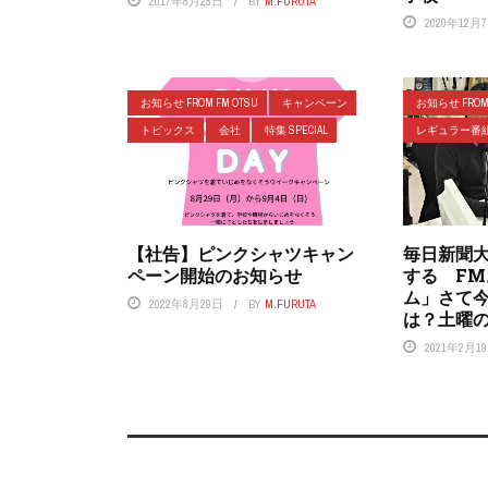
2017年8月28日
BY
M.FURUTA
2020年12月
お知らせ FROM FM OTSU
キャンペーン
お知らせ FROM 
トピックス
会社
特集 SPECIAL
レギュラー番
【社告】ピンクシャツキャン
毎日新聞
ペーン開始のお知らせ
する F
ム」さて
2022年8月29日
BY
M.FURUTA
は？土曜の
2021年2月1