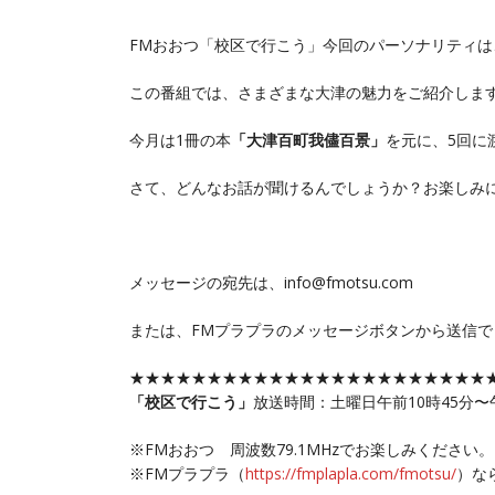
FMおおつ「校区で行こう」今回のパーソナリティ
この番組では、さまざまな大津の魅力をご紹介しま
今月は1冊の本
「大津百町我儘百景」
を元に、5回に
さて、どんなお話が聞けるんでしょうか？お楽しみ
メッセージの宛先は、info@fmotsu.com
または、FMプラプラのメッセージボタンから送信で
★★★★★★★★★★★★★★★★★★★★★★★
「校区で行こう」
放送時間：土曜日午前10時45分〜午
※FMおおつ 周波数79.1MHzでお楽しみください。
※FMプラプラ（
https://fmplapla.com/fmotsu/
）な