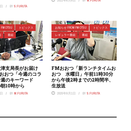
2022年6月9日
BY
M.FURUTA
7日
BY
S.FURUTA
FM OTSU
トピックス
お知らせ FROM FM OTSU
トピックス
組
番組
レギュラー番組
番組
大津支局長がお届け
FMおおつ「新ランチタイムお
Mおおつ「今週のコラ
おつ 水曜日」午前11時30分
今週のキーワード
から午後2時までの2時間半、
朝10時から
生放送
9日
BY
M.FURUTA
2020年9月1日
BY
S.FURUTA