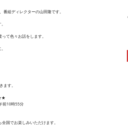
は、番組ディレクターの山田隆です。
す。
渡って色々お話をします。
に。
きます。
★★
前10時55分
ら全国でお楽しみいただけます。