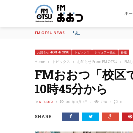
ホー
FM OTSU NEWS
『あの日の放送、もう一度聴きたい
お知らせ FROM FM OTSU
トピックス
レギュラー番組
番組
Home
›
トピックス
›
お知らせ From FM OTSU
›
FM
FMおおつ「校区
10時45分から
BY
M.FURUTA
2021年10月15日
2758
0
SHARE: