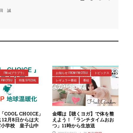
田 誠
FM++(プラプラ）
お知らせ FROM FM OTSU
トピックス
FM OTSU
特集 SPECIAL
レギュラー番組
番組
COOL CHOICE」
金曜は【聴くヨガ】で体を整
 12月8日からは大
えよう！「ランチタイムおお
賀小学校 皇子山中
つ」11時から生放送