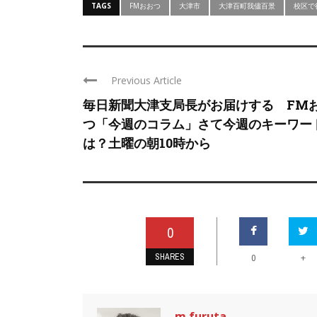
TAGS
FMおおつ
大津市
大津百町我儘百景
校区で
Previous Article
毎日新聞大津支局長がお届けする FM
つ「今週のコラム」さて今週のキーワー
は？土曜の朝10時から
0
SHARES
+
0
m.furuta