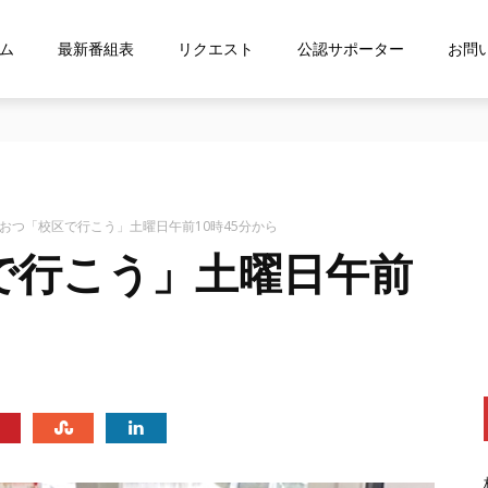
ム
最新番組表
リクエスト
公認サポーター
お問
な…』にお応え！FMおおつ ポッドキャスト配信中！
おおつ「校区で行こう」土曜日午前10時45分から
で行こう」土曜日午前