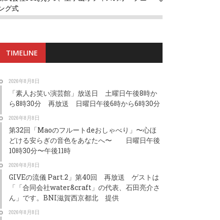
ング式
TIMELINE
2026年8月8日
「素人お笑い演芸館」放送日 土曜日午後8時か
ら8時30分 再放送 日曜日午後6時から6時30分
2026年8月8日
第32回「Maoのフルートdeおしゃべり」〜心ほ
どける安らぎの音色をあなたへ〜 日曜日午後
10時30分〜午後11時
2026年8月8日
GIVEの流儀 Part.2」第40回 再放送 ゲストは
「「合同会社water&craft」の代表、石田亮介さ
ん」です。BNI滋賀西京都北 提供
2026年8月8日