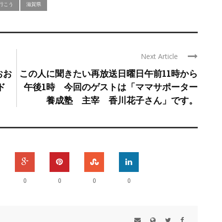
行こう
滋賀県
Next Article
おお
この人に聞きたい再放送日曜日午前11時から
ド
午後1時 今回のゲストは「ママサポーター
養成塾 主宰 香川花子さん」です。
0
0
0
0