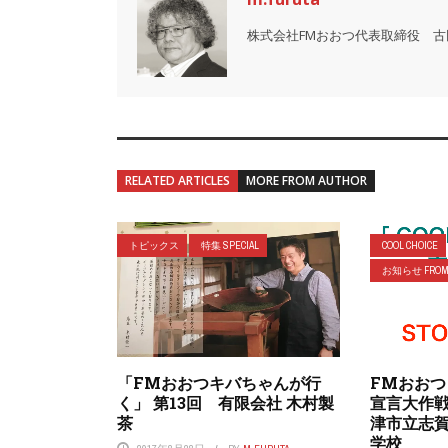
株式会社FMおおつ代表取締役 古
RELATED ARTICLES
MORE FROM AUTHOR
トピックス
特集 SPECIAL
COOL CHOICE
お知らせ FROM 
「FMおおつキバちゃんが行
FMおおつ「
く」 第13回 有限会社 木村製
宣言大作戦
茶
津市立志
学校