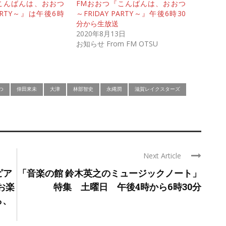
こんばんは、おおつ
FMおおつ『こんばんは、おおつ
PARTY～』は午後6時
～FRIDAY PARTY～』午後6時30
分から生放送
2020年8月13日
お知らせ From FM OTSU
つ
倖田來未
大津
林部智史
永縄潤
滋賀レイクスターズ
Next Article
ピア
「音楽の館 鈴木英之のミュージックノート」
お楽
特集 土曜日 午後4時から6時30分
ら、