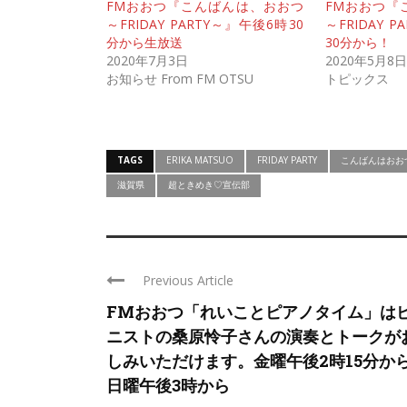
FMおおつ『こんばんは、おおつ
FMおおつ『
～FRIDAY PARTY～』午後6時30
～FRIDAY 
分から生放送
30分から！
2020年7月3日
2020年5月8日
お知らせ From FM OTSU
トピックス
TAGS
ERIKA MATSUO
FRIDAY PARTY
こんばんはおお
滋賀県
超ときめき♡宣伝部
Previous Article
FMおおつ「れいことピアノタイム」は
ニストの桑原怜子さんの演奏とトークが
しみいただけます。金曜午後2時15分か
日曜午後3時から