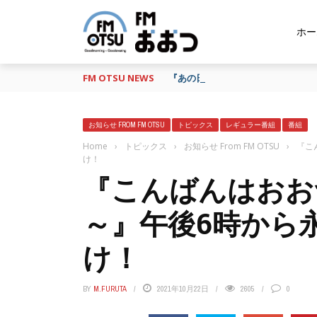
ホー
FM OTSU NEWS
『あの日の放送、もう一度聴きたい
お知らせ FROM FM OTSU
トピックス
レギュラー番組
番組
Home
›
トピックス
›
お知らせ From FM OTSU
›
『こ
け！
『こんばんはおおつ～
～』午後6時から
け！
BY
M.FURUTA
2021年10月22日
2605
0