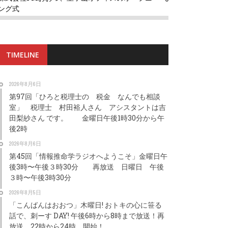
ング式
TIMELINE
2026年8月6日
第97回「ひろと税理士の 税金 なんでも相談
室」 税理士 村田裕人さん アシスタントは吉
田梨紗さん です。 金曜日午後1時30分から午
後2時
2026年8月6日
第45回「情報推命学ラジオへようこそ」金曜日午
後3時〜午後３時30分 再放送 日曜日 午後
３時〜午後3時30分
2026年8月5日
「こんばんはおおつ」木曜日! おトキの心に笹る
話で、刺ーす DAY! 午後6時から8時まで放送！再
放送 22時から24時 開始！