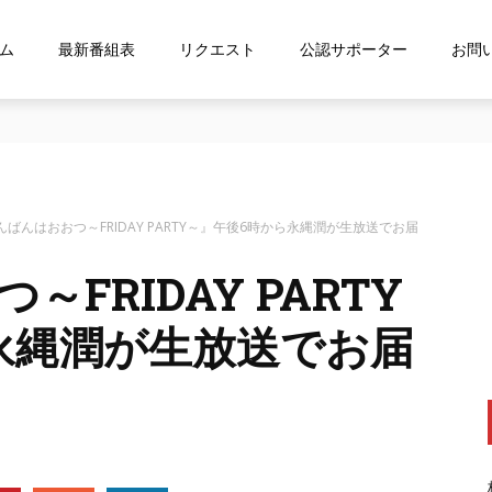
ム
最新番組表
リクエスト
公認サポーター
お問
な…』にお応え！FMおおつ ポッドキャスト配信中！
んばんはおおつ～FRIDAY PARTY～』午後6時から永縄潤が生放送でお届
FRIDAY PARTY
永縄潤が生放送でお届