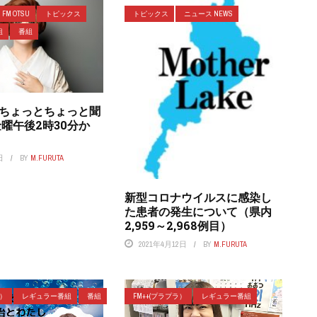
FM OTSU
トピックス
トピックス
ニュース NEWS
組
番組
のちょっとちょっと聞
曜午後2時30分か
日
BY
M.FURUTA
新型コロナウイルスに感染し
た患者の発生について（県内
2,959～2,968例目）
2021年4月12日
BY
M.FURUTA
ラ）
レギュラー番組
番組
FM++(プラプラ）
レギュラー番組