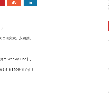
～』
スコ研究家』永縄潤。
eekly Line】、
けする120分間です！