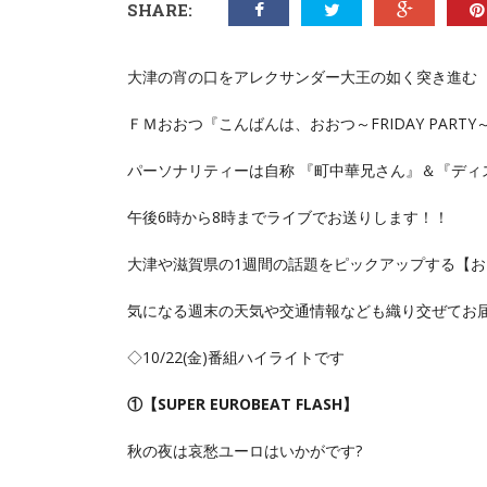
SHARE:
大津の宵の口をアレクサンダー大王の如く突き進む
ＦＭおおつ『こんばんは、おおつ～FRIDAY PARTY
パーソナリティーは自称 『町中華兄さん』＆『ディ
午後6時から8時までライブでお送りします！！
大津や滋賀県の1週間の話題をピックアップする【おおつ W
気になる週末の天気や交通情報なども織り交ぜてお届
◇10/22(金)番組ハイライトです
①
【SUPER EUROBEAT FLASH】
秋の夜は哀愁ユーロはいかがです?