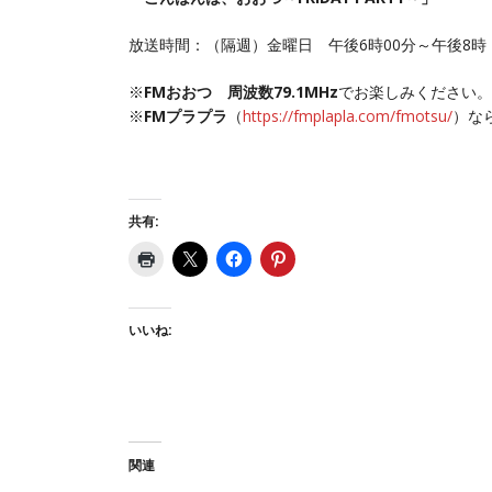
放送時間：（隔週）金曜日 午後6時00分～午後8時
※
FMおおつ 周波数79.1MHz
でお楽しみください。
※
FMプラプラ
（
https://fmplapla.com/fmotsu/
）な
共有:
いいね:
関連