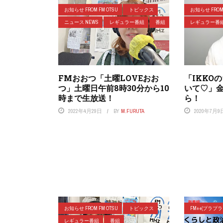
お知らせ FROM FM OTSU
トピックス
お知らせ FROM 
ニュース NEWS
レギュラー番組
番組
レギュラー番
FMおおつ「土曜LOVEおお
「IKKO
つ」土曜日午前8時30分から10
いて♡」金
時まで生放送！
ら！
2022年4月29日
BY
M.FURUTA
2020年7月9
お知らせ FROM FM OTSU
トピックス
FM++(プラプ
レギュラー番組
番組