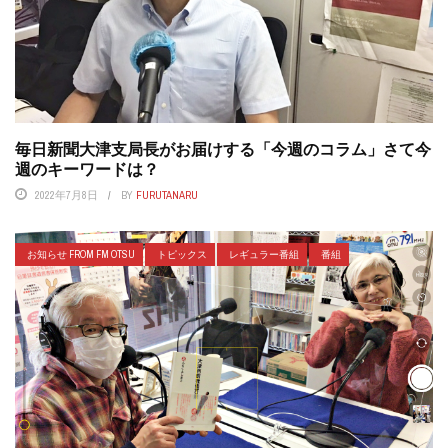
毎日新聞大津支局長がお届けする「今週のコラム」さて今
週のキーワードは？
2022年7月8日
BY
FURUTANARU
お知らせ FROM FM OTSU
トピックス
レギュラー番組
番組