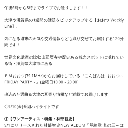
午後6時から8時までライブでお送りします！！
大津や滋賀県の1週間の話題をピックアップする【おおつ Weekly
Line】、
気になる週末の天気や交通情報なども織り交ぜてお届けする120分
間です！
世界文化遺産の比叡山延暦寺や歴史ある観光スポットに溢れてい
る街・滋賀県大津市にある
ＦＭおおつ(79.1MHz)からお届けしている『こんばんは おおつ～
FRIDAY PARTY～』(金曜日18:00～20:00)
魂込めた選曲＆大津の耳寄り情報など満載でお届けします
◇9/10(金)番組ハイライトです
①【ワンアーティスト特集：林部智史】
9/1にリリースされた林部智史NEW ALBUM『琴線歌 其の三～は