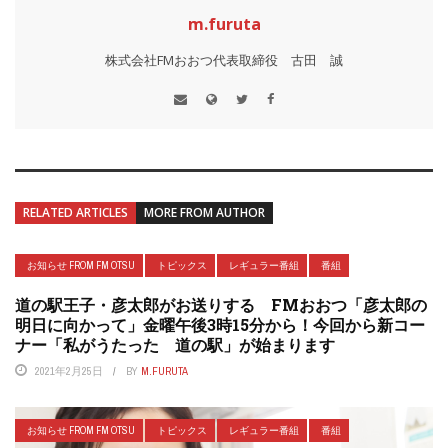
m.furuta
株式会社FMおおつ代表取締役 古田 誠
RELATED ARTICLES
MORE FROM AUTHOR
お知らせ FROM FM OTSU
トピックス
レギュラー番組
番組
道の駅王子・彦太郎がお送りする FMおおつ「彦太郎の
明日に向かって」金曜午後3時15分から！今回から新コー
ナー「私がうたった 道の駅」が始まります
2021年2月25日
BY
M.FURUTA
お知らせ FROM FM OTSU
トピックス
レギュラー番組
番組