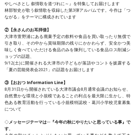
やしべさとし 叙情歌を道づれに～』を特集してお届けします
林部智史が歌う叙情歌を収録した第3弾アルバムです。今作は「つ
ながる」をテーマに構成されています
②【永さんのお耳拝借】
大津市萱野浦にある廃棄予定の飲料や食品を買い取ったり無償で
引き取り、その中から賞味期限の残りにかかわらず、安全かつ美
味しく食べていただける食品のみを陳列している食品ロス削減シ
ョップの話題、
9/12(土)に開催される大津市の子どもが落語やコントを披露する
「夏の芸能発表会2021」の話題をお届けします
③【おおつ
Information Line
】
8月31日から開催されている大津市議会8月通常会議のお知らせ、
自然豊かな環境と小規模であることの利点を最大限に生かし、特
色ある教育活動を行っている小規模特認校・葛川小学校児童募集
について
◇
メッセージテーマは
···
『今年の秋にやりたいと思っている事』で
す
。