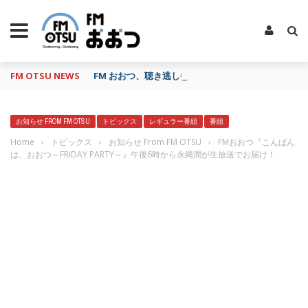
FM OTSU NEWS
FM おおつ、聴き逃し番組配信サービス「shelfs」
お知らせ FROM FM OTSU
トピックス
レギュラー番組
番組
Home
›
トピックス
›
お知らせ From FM OTSU
›
FMおおつ『こんばん
は、おおつ～FRIDAY PARTY～』午後6時から永縄潤が生放送でお届け！