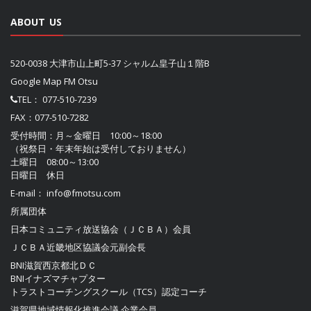
ABOUT US
520-0038 大津市山上町5-37 シャルム皇子山１階B
Google Map FM Otsu
TEL：
077-510-7239
FAX：077-510-7282
受付時間：月～金曜日 10:00～18:00
（祝祭日・年末年始は受付しておりません）
土曜日 08:00～13:00
日曜日 休日
E-mail：
info@fmotsu.com
所属団体
日本コミュニティ放送協会（ＪＣＢＡ）
会員
ＪＣＢＡ近畿地区協議会
元副会長
BNI滋賀西京都北ＤＣ
BNIイナズマチャプター
トラストコーチングスクール（TCS）認定コーチ
滋賀県地域情報化推進会議
企業会員