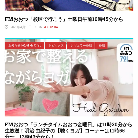
FMおおつ「校区で行こう」土曜日午前10時45分から
2021年4月16日
BY
M.FURUTA
お知らせ FROM FM OTSU
トピックス
レギュラー番組
番組
FMおおつ「ランチタイムおおつ金曜日」は11時30分から
生放送！明治 由紀子の【聴くヨガ】コーナーは11時55
分〜、13時43分から！