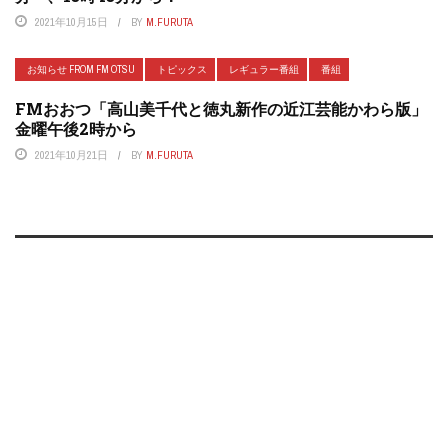
2021年10月15日
BY
M.FURUTA
お知らせ FROM FM OTSU
トピックス
レギュラー番組
番組
FMおおつ「高山美千代と徳丸新作の近江芸能かわら版」
金曜午後2時から
2021年10月21日
BY
M.FURUTA