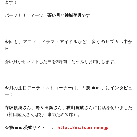
ます！
パーソナリティーは、
蒼い月
と
神城美月
です。
今回も、アニメ・ドラマ・アイドルなど、多くのサブカル中か
ら、
蒼い月がセレクトした曲を2時間半たっぷりお届けします。
今月の注目アーティストコーナーは、
「祭nine.」にインタビュ
ー！
寺坂頼我さん、野々田奏さん、横山統威さん
にお話を伺いました
（神田陸人さんは別仕事のため欠席）。
☆祭nine.公式サイト →
https://matsuri-nine.jp