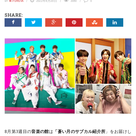
BY
M.FURUTA
2021年8月20日
3080
0
SHARE:
8月第3週目の
音楽の館
は
「蒼い月のサブカル紹介所
」をお届けし