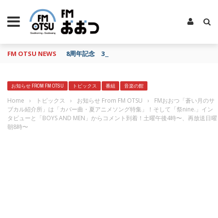
FM OTSU NEWS
8周年記念 30分枠 特販のお知らせ
お知らせ FROM FM OTSU
トピックス
番組
音楽の館
Home
›
トピックス
›
お知らせ From FM OTSU
›
FMおおつ「蒼い月のサ
ブカル紹介所」は「カバー曲・夏アニメソング特集」！そして「祭nine.」イン
タビューと「BOYS AND MEN」からコメント到着！土曜午後4時〜、再放送日曜
朝8時〜