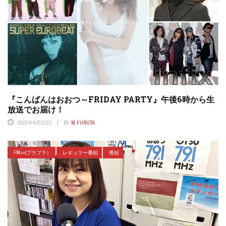
『こんばんはおおつ～FRIDAY PARTY』午後6時から生
放送でお届け！
2022年4月21日
BY
M.FURUTA
FM++(プラプラ）
レギュラー番組
番組