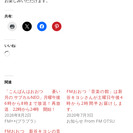
お楽しみいただけます。
共有:
いいね:
読
み
込
み
中…
関連
「こんばんはおおつ 蒼い
FMおおつ「音楽の館」は新
月の サブカルNEO」月曜午後
谷キヨシさんが土曜日午後4
6時から8時まで放送！再放
時から2時間半お届けしま
送 22時から24時 開始！
す。
2026年8月2日
2020年7月3日
FM++(プラプラ）
お知らせ From FM OTSU
FMおおつ 新谷キヨシの音