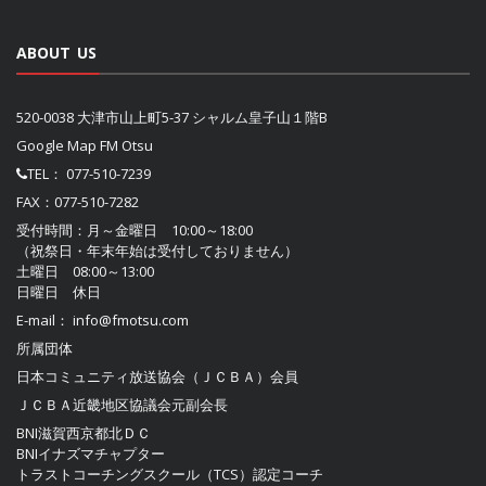
ABOUT US
520-0038 大津市山上町5-37 シャルム皇子山１階B
Google Map FM Otsu
TEL：
077-510-7239
FAX：077-510-7282
受付時間：月～金曜日 10:00～18:00
（祝祭日・年末年始は受付しておりません）
土曜日 08:00～13:00
日曜日 休日
E-mail：
info@fmotsu.com
所属団体
日本コミュニティ放送協会（ＪＣＢＡ）
会員
ＪＣＢＡ近畿地区協議会
元副会長
BNI滋賀西京都北ＤＣ
BNIイナズマチャプター
トラストコーチングスクール（TCS）認定コーチ