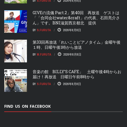
BY
S.FURUTA
2026年8月8日
GIVEの流儀 Part.2」第40回 再放送 ゲストは
「「合同会社water&craft」の代表、石田亮介さ
ん」です。BNI滋賀西京都北 提供
BY
S.FURUTA
2026年8月8日
第33回再放送「れいことピアノタイム」金曜午後
１時、日曜午後1時から放送
BY
M.FURUTA
2026年8月8日
音楽の館 BILLY’S CAFE」 土曜午後4時からお
届け！再放送 日曜日午前8時から
BY
S.FURUTA
2026年8月8日
FIND US ON FACEBOOK