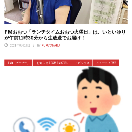
FMおおつ「ランチタイムおおつ火曜日」は、いといゆり
が午前11時30分から生放送でお届け！
2021年8月16日
BY
FURUTANARU
FM++(プラプラ）
お知らせ FROM FM OTSU
トピックス
ニュース NEWS