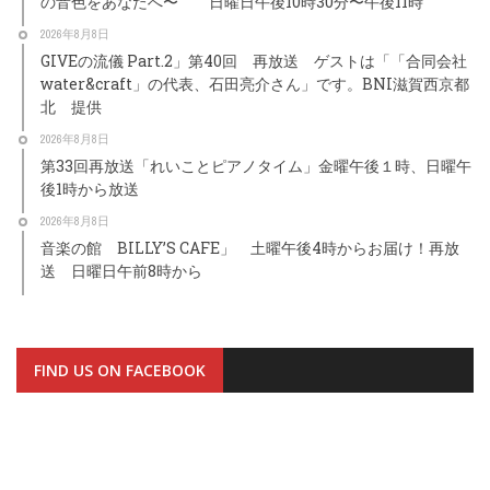
の音色をあなたへ〜 日曜日午後10時30分〜午後11時
2026年8月8日
GIVEの流儀 Part.2」第40回 再放送 ゲストは「「合同会社
water&craft」の代表、石田亮介さん」です。BNI滋賀西京都
北 提供
2026年8月8日
第33回再放送「れいことピアノタイム」金曜午後１時、日曜午
後1時から放送
2026年8月8日
音楽の館 BILLY’S CAFE」 土曜午後4時からお届け！再放
送 日曜日午前8時から
FIND US ON FACEBOOK