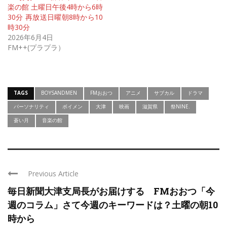
楽の館 土曜日午後4時から6時
30分 再放送日曜朝8時から10
時30分
2026年6月4日
FM++(プラプラ）
TAGS
BOYSANDMEN
FMおおつ
アニメ
サブカル
ドラマ
パーソナリティ
ボイメン
大津
映画
滋賀県
祭NINE.
蒼い月
音楽の館
Previous Article
毎日新聞大津支局長がお届けする FMおおつ「今
週のコラム」さて今週のキーワードは？土曜の朝10
時から