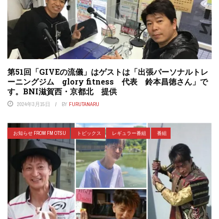
第51回「GIVEの流儀」はゲストは「出張パーソナルトレ
ーニングジム glory fitness 代表 鈴本昌徳さん」で
す。BNI滋賀西・京都北 提供
2024年3月15日
BY
FURUTANARU
お知らせ FROM FM OTSU
トピックス
レギュラー番組
番組