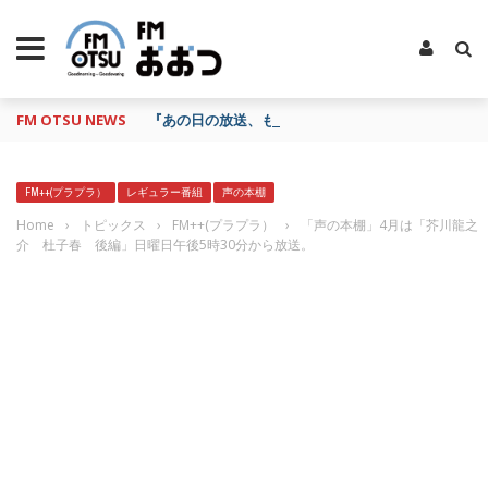
FM OTSU NEWS
『あの日の放送、もう一度聴きたいな…』にお応え！
FM++(プラプラ）
レギュラー番組
声の本棚
Home
›
トピックス
›
FM++(プラプラ）
›
「声の本棚」4月は「芥川龍之
介 杜子春 後編」日曜日午後5時30分から放送。