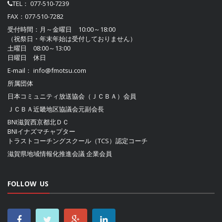
TEL：
077-510-7239
FAX：077-510-7282
受付時間：月～金曜日 10:00～18:00
（祝祭日・年末年始は受付しておりません）
土曜日 08:00～13:00
日曜日 休日
E-mail：
info@fmotsu.com
所属団体
日本コミュニティ放送協会（ＪＣＢＡ）
会員
ＪＣＢＡ近畿地区協議会
元副会長
BNI滋賀西京都北ＤＣ
BNIイナズマチャプター
トラストコーチングスクール（TCS）認定コーチ
滋賀県地域情報化推進会議
企業会員
FOLLOW US