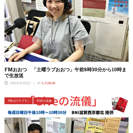
FMおおつ 「土曜ラブおおつ」午前8時30分から10時ま
で生放送
2020年10月9日
BY
S.FURUTA
FM++(プラプラ）
GIVEの流儀