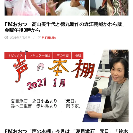
FMおおつ「高山美千代と徳丸新作の近江芸能かわら版」
金曜午後3時から
2021年7月22日
BY
M.FURUTA
トピックス
レギュラー番組
声の本棚
番組
FMおおつ「声の本棚」今月は 「夏目漱石 元日」「鈴木