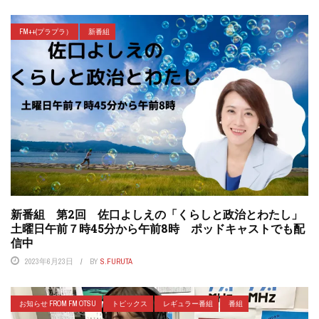
FM++(プラプラ）
新番組
新番組 第2回 佐口よしえの「くらしと政治とわたし」
土曜日午前７時45分から午前8時 ポッドキャストでも配
信中
2023年6月23日
BY
S.FURUTA
お知らせ FROM FM OTSU
トピックス
レギュラー番組
番組