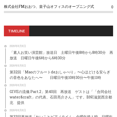
株式会社FMおおつ、皇子山オフィスのオープニング式
0
TIMELINE
2026年8月8日
「素人お笑い演芸館」放送日 土曜日午後8時から8時30分 再
放送 日曜日午後6時から6時30分
2026年8月8日
第32回「Maoのフルートdeおしゃべり」〜心ほどける安らぎ
の音色をあなたへ〜 日曜日午後10時30分〜午後11時
2026年8月8日
GIVEの流儀 Part.2」第40回 再放送 ゲストは「「合同会社
water&craft」の代表、石田亮介さん」です。BNI滋賀西京都
北 提供
2026年8月8日
第33回再放送「れいことピアノタイム」金曜午後１時、日曜午