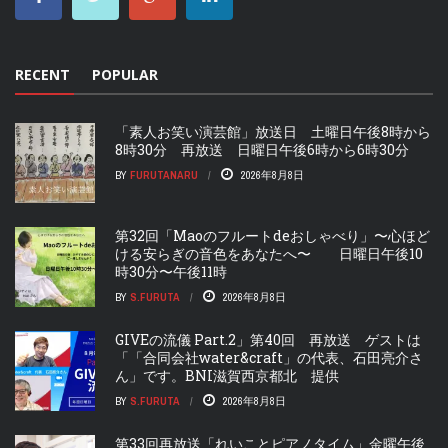
RECENT
POPULAR
「素人お笑い演芸館」放送日 土曜日午後8時から
8時30分 再放送 日曜日午後6時から6時30分
BY
FURUTANARU
2026年8月8日
第32回「Maoのフルートdeおしゃべり」〜心ほど
ける安らぎの音色をあなたへ〜 日曜日午後10
時30分〜午後11時
BY
S.FURUTA
2026年8月8日
GIVEの流儀 Part.2」第40回 再放送 ゲストは
「「合同会社water&craft」の代表、石田亮介さ
ん」です。BNI滋賀西京都北 提供
BY
S.FURUTA
2026年8月8日
第33回再放送「れいことピアノタイム」金曜午後