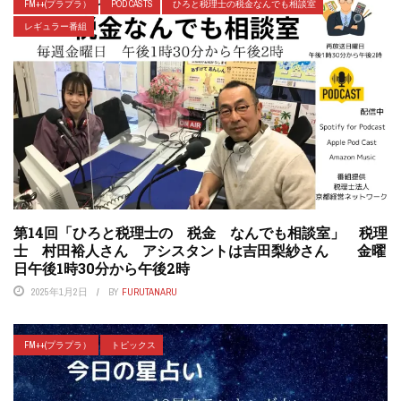
FM++(プラプラ）
POD CASTS
ひろと税理士の税金なんでも相談室
レギュラー番組
第14回「ひろと税理士の 税金 なんでも相談室」 税理
士 村田裕人さん アシスタントは吉田梨紗さん 金曜
日午後1時30分から午後2時
2025年1月2日
BY
FURUTANARU
FM++(プラプラ）
トピックス