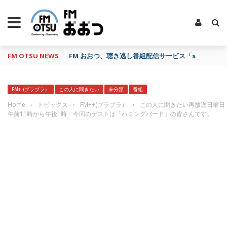
FM OTSU NEWS
FM おおつ、聴き逃し番組配信サービス「shelfs」
FM++(プラプラ）
この人に聞きたい
未分類
番組
Home
›
トピックス
›
FM++(プラプラ）
›
この人に聞きたい再放送日曜日
午前11時から午後1時 今回のゲストは「ハミングバード」の皆さんです。