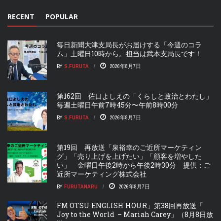
RECENT
POPULAR
毎日新聞大津支局長がお届けする「今週のコラ
ム」土曜日10時から。担当は武本支局長です！
BY
S.FURUTA
2026年8月7日
第162回 佐口よしえの「くらしと政治とわたし」
毎週土曜日午前7時45分〜午前8時00分
BY
S.FURUTA
2026年8月7日
第19回 再放送「泉裕幸のご近所マーケティン
グ」「売り上げを上げたい」「顧客を増やした
い」 金曜日午後2時から午後2時30分 提供：ご
近所マーケティング株式会社
BY
FURUTANARU
2026年8月7日
FM OTSU ENGLISH HOUR」第38回再放送「
Joy to the World – Mariah Carey」（8月8日放