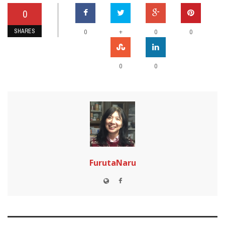
0
SHARES
+
0
0
0
0
0
FurutaNaru