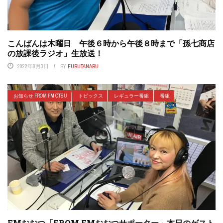
こんばんは木曜日 午後６時から午後８時まで「孫七商店
の放課後ラジオ」生放送！
2022年8月3日
BY
FURUTANARU
お知らせ FROM FM OTSU
トピックス
レギュラー番組
番組
FMおおつ「FROM FMおおつサポーター」本日のゲスト