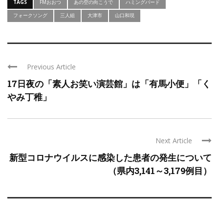
TAGS
FMおおつ
あの空の向こうで
ハミングバード
フォークソング
三人組
大津市
山口和現
Previous Article
17日夜の「素人お笑い演芸館」は「有馬小便」「く
やみ丁稚」
Next Article
新型コロナウイルスに感染した患者の発生について
（県内3,141～3,179例目）