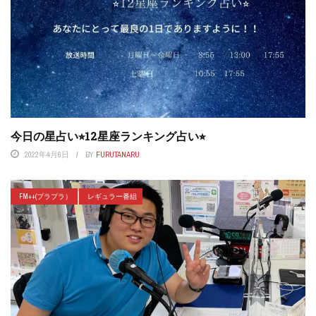
今日の星占い⭐︎12星座ランキング占い⭐︎
2022年4月6日
BY
FURUTANARU
FM++(プラプラ）
レギュラー番組