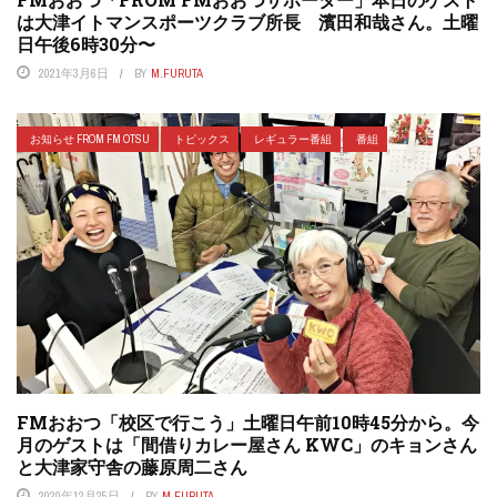
は大津イトマンスポーツクラブ所長 濱田和哉さん。土曜
日午後6時30分〜
2021年3月6日
BY
M.FURUTA
お知らせ FROM FM OTSU
トピックス
レギュラー番組
番組
FMおおつ「校区で行こう」土曜日午前10時45分から。今
月のゲストは「間借りカレー屋さん KWC」のキョンさん
と大津家守舎の藤原周二さん
2020年12月25日
BY
M.FURUTA