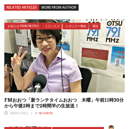
RELATED ARTICLES
MORE FROM AUTHOR
お知らせ FROM FM OTSU
トピックス
レギュラー番組
番組
FMおおつ「新ランチタイムおおつ 木曜」午前11時30分
から午後2時まで2時間半の生放送！
2020年7月8日
BY
M.FURUTA