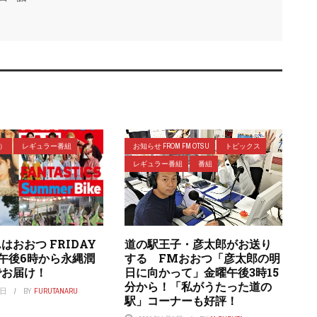
ラ）
レギュラー番組
お知らせ FROM FM OTSU
トピックス
レギュラー番組
番組
はおおつ FRIDAY
道の駅王子・彦太郎がお送り
』午後6時から永縄潤
する FMおおつ「彦太郎の明
でお届け！
日に向かって」金曜午後3時15
分から！「私がうたった道の
8日
BY
FURUTANARU
駅」コーナーも好評！