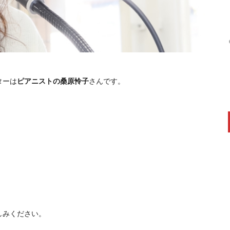
ターは
ピアニストの桑原怜子
さんです。
しみください。