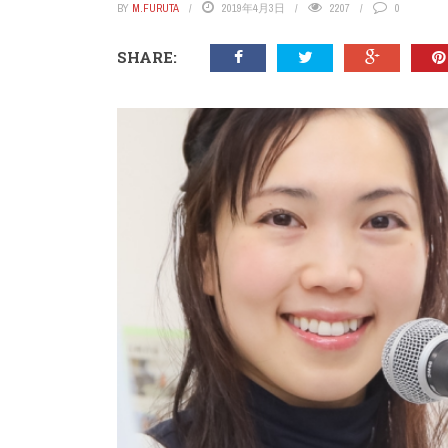
BY
M.FURUTA
2019年4月3日
2207
0
SHARE: