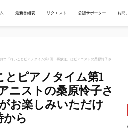
ム
最新番組表
リクエスト
公認サポーター
お問
ス「shelfs」を導⼊
おおつ「れいことピアノタイム第1回 再放送」はピアニストの桑原怜子さ
ことピアノタイム第1
アニストの桑原怜子さ
がお楽しみいただけ
時から