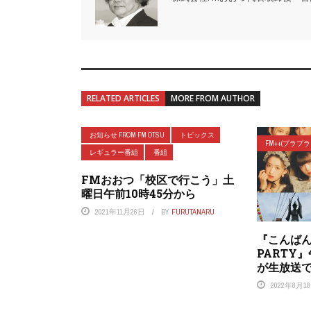
RELATED ARTICLES
MORE FROM AUTHOR
お知らせ FROM FM OTSU
トピックス
FM++(プラプ
レギュラー番組
番組
FMおおつ「校区で行こう」土
曜日午前10時45分から
2021年11月26日
BY
FURUTANARU
『こんばん
PARTY
が生放送
2022年8月1