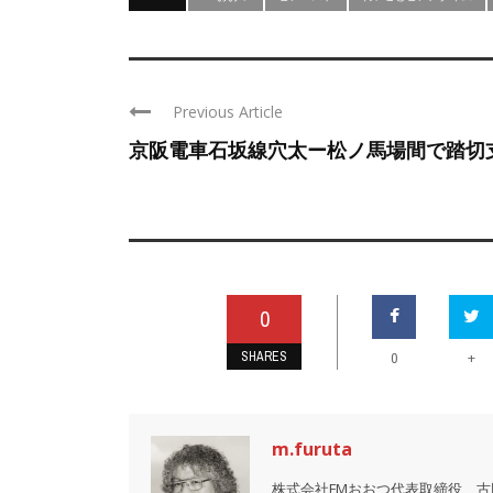
Previous Article
京阪電車石坂線穴太ー松ノ馬場間で踏切
0
SHARES
+
0
m.furuta
株式会社FMおおつ代表取締役 古