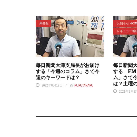
未分類
お知らせ FROM 
レギュラー番
毎日新聞大津支局長がお届け
毎日新聞
する「今週のコラム」さて今
する F
週のキーワードは？
ム」さて
は？土曜の
2022年8月19日
BY
FURUTANARU
2021年8月2