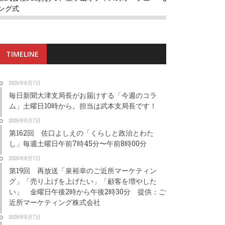
ング式
TIMELINE
2026年8月7日
毎日新聞大津支局長がお届けする「今週のコラ
ム」土曜日10時から。担当は武本支局長です！
2026年8月7日
第162回 佐口よしえの「くらしと政治とわた
し」毎週土曜日午前7時45分〜午前8時00分
2026年8月7日
第19回 再放送「泉裕幸のご近所マーケティン
グ」「売り上げを上げたい」「顧客を増やした
い」 金曜日午後2時から午後2時30分 提供：ご
近所マーケティング株式会社
2026年8月7日