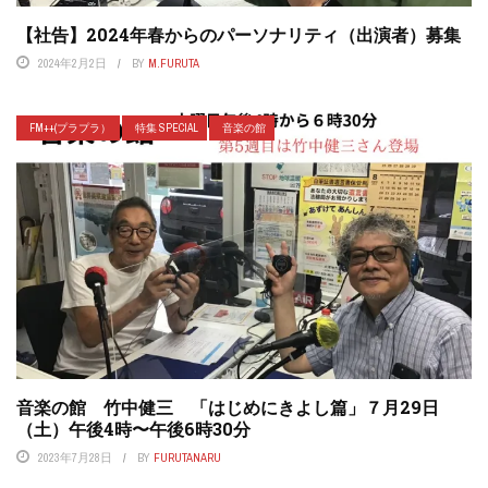
【社告】2024年春からのパーソナリティ（出演者）募集
2024年2月2日
BY
M.FURUTA
FM++(プラプラ）
特集 SPECIAL
音楽の館
音楽の館 竹中健三 「はじめにきよし篇」７月29日
（土）午後4時〜午後6時30分
2023年7月28日
BY
FURUTANARU