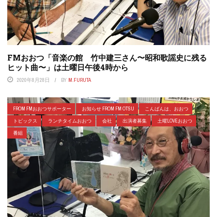
FMおおつ「音楽の館 竹中建三さん〜昭和歌謡史に残る
ヒット曲〜」は土曜日午後4時から
2020年8月28日
BY
M.FURUTA
FROM FMおおつサポーター
お知らせ FROM FM OTSU
こんばんは、おおつ
トピックス
ランチタイムおおつ
会社
出演者募集
土曜LOVEおおつ
番組