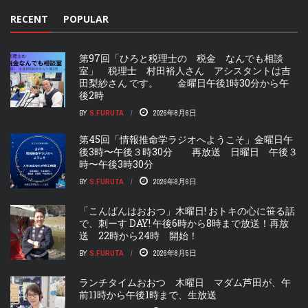
RECENT
POPULAR
第97回「ひろと税理士の 税金 なんでも相談
室」 税理士 村田裕人さん アシスタントは吉
田梨紗さん です。 金曜日午後1時30分から午
後2時
BY
S.FURUTA
2026年8月6日
第45回「情報推命学ラジオへようこそ」金曜日午
後3時〜午後３時30分 再放送 日曜日 午後３
時〜午後3時30分
BY
S.FURUTA
2026年8月6日
「こんばんはおおつ」木曜日! おトキの心に笹る話
で、刺ーす DAY! 午後6時から8時まで放送！再放
送 22時から24時 開始！
BY
S.FURUTA
2026年8月5日
ランチタイムおおつ 木曜日 マダム芦田が、午
前11時から午後1時まで、生放送