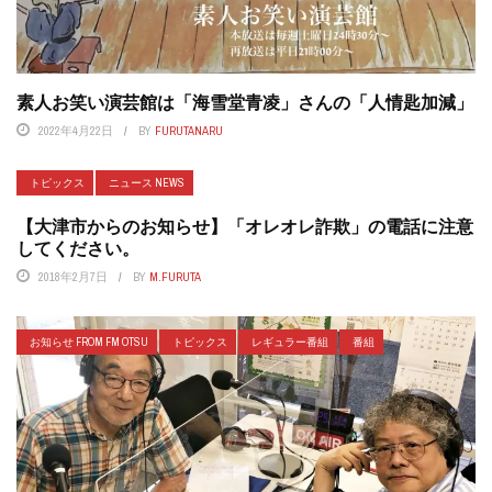
素人お笑い演芸館は「海雪堂青凌」さんの「人情匙加減」
2022年4月22日
BY
FURUTANARU
トピックス
ニュース NEWS
【大津市からのお知らせ】「オレオレ詐欺」の電話に注意
してください。
2018年2月7日
BY
M.FURUTA
お知らせ FROM FM OTSU
トピックス
レギュラー番組
番組