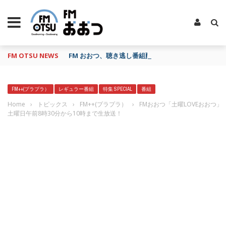
FM OTSU NEWS
FM おおつ、聴き逃し番組配信サービス「shelfs」
FM++(プラプラ）
レギュラー番組
特集 SPECIAL
番組
Home
›
トピックス
›
FM++(プラプラ）
›
FMおおつ「土曜LOVEおおつ」
土曜日午前8時30分から10時まで生放送！