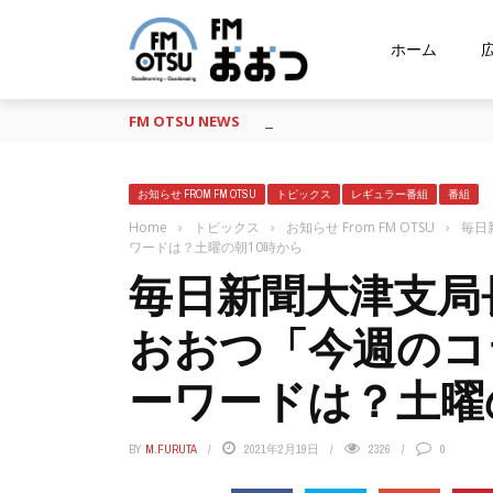
ホーム
FM OTSU NEWS
『あの日の放送、もう一度聴きたい
お知らせ FROM FM OTSU
トピックス
レギュラー番組
番組
Home
›
トピックス
›
お知らせ From FM OTSU
›
毎日
ワードは？土曜の朝10時から
毎日新聞大津支局
おおつ「今週のコ
ーワードは？土曜
BY
M.FURUTA
2021年2月19日
2326
0