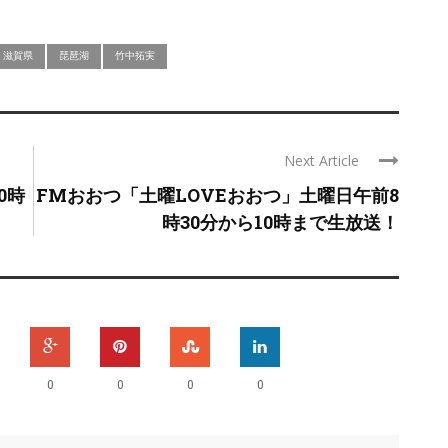
滋賀県
琵琶湖
竹中拓実
Next Article
0時
FMおおつ「土曜LOVEおおつ」土曜日午前8
時30分から10時まで生放送！
0
0
0
0