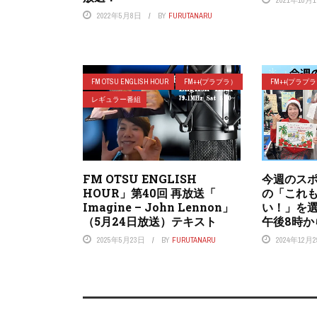
2021年10月
2022年5月8日
BY
FURUTANARU
FM OTSU ENGLISH HOUR
FM++(プラプラ）
FM++(プラプ
レギュラー番組
FM OTSU ENGLISH
今週のス
HOUR」第40回 再放送「
の「これ
Imagine – John Lennon」
い！」を
（5月24日放送）テキスト
午後8時か
2025年5月23日
BY
FURUTANARU
2024年12月