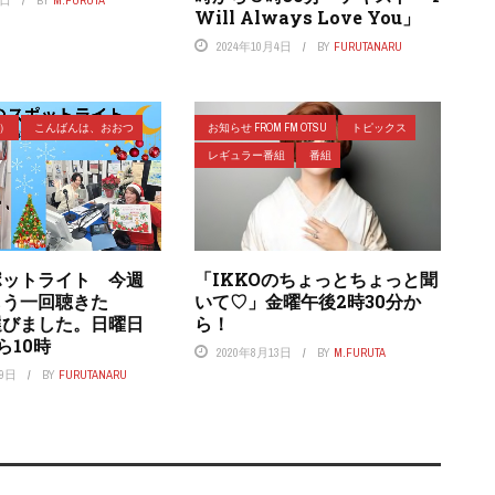
1日
BY
M.FURUTA
Will Always Love You」
2024年10月4日
BY
FURUTANARU
ラ）
こんばんは、おおつ
お知らせ FROM FM OTSU
トピックス
レギュラー番組
番組
ポットライト 今週
「IKKOのちょっとちょっと聞
もう一回聴きた
いて♡」金曜午後2時30分か
選びました。日曜日
ら！
ら10時
2020年8月13日
BY
M.FURUTA
29日
BY
FURUTANARU