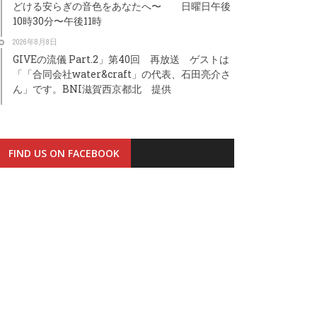
どける安らぎの音色をあなたへ〜 日曜日午後
10時30分〜午後11時
2026年8月8日
GIVEの流儀 Part.2」第40回 再放送 ゲストは
「「合同会社water&craft」の代表、石田亮介さ
ん」です。BNI滋賀西京都北 提供
FIND US ON FACEBOOK