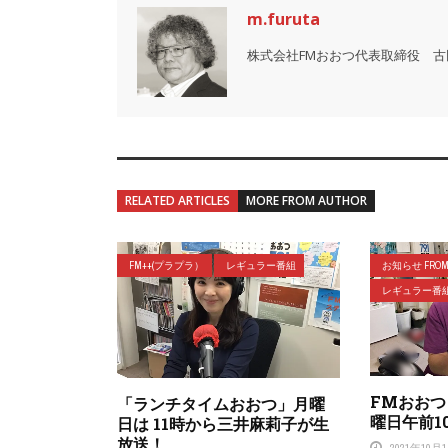
m.furuta
株式会社FMおおつ代表取締役 古
RELATED ARTICLES
MORE FROM AUTHOR
FM++(プラプラ）
レギュラー番組
お知らせ FROM 
レギュラー番
FMおお
「ランチタイムおおつ」月曜
曜日午前1
日は 11時から三井麻莉子が生
放送！