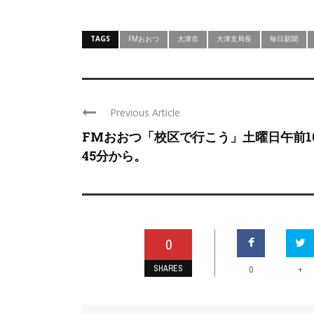
TAGS
FMおおつ
大津市
大津支局長
毎日新聞
Previous Article
FMおおつ「校区で行こう」土曜日午前1
45分から。
0
SHARES
+
0