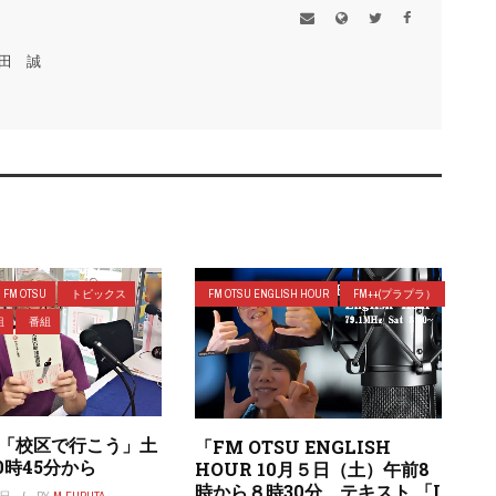
田 誠
FM OTSU
トピックス
FM OTSU ENGLISH HOUR
FM++(プラプラ）
組
番組
つ「校区で行こう」土
「FM OTSU ENGLISH
0時45分から
HOUR 10月５日（土）午前8
時から８時30分 テキスト 「I