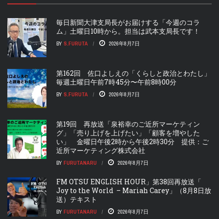
毎日新聞大津支局長がお届けする「今週のコラ
ム」土曜日10時から。担当は武本支局長です！
BY
S.FURUTA
2026年8月7日
第162回 佐口よしえの「くらしと政治とわたし」
毎週土曜日午前7時45分〜午前8時00分
BY
S.FURUTA
2026年8月7日
第19回 再放送「泉裕幸のご近所マーケティン
グ」「売り上げを上げたい」「顧客を増やした
い」 金曜日午後2時から午後2時30分 提供：ご
近所マーケティング株式会社
BY
FURUTANARU
2026年8月7日
FM OTSU ENGLISH HOUR」第38回再放送「
Joy to the World – Mariah Carey」（8月8日放
送）テキスト
BY
FURUTANARU
2026年8月7日