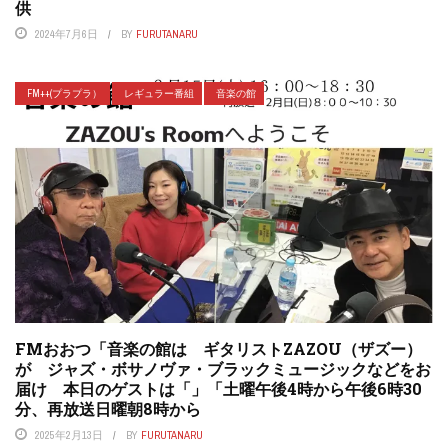
供
2024年7月6日
BY
FURUTANARU
FM++(プラプラ）
レギュラー番組
音楽の館
FMおおつ「音楽の館は ギタリストZAZOU（ザズー）
が ジャズ・ボサノヴァ・ブラックミュージックなどをお
届け 本日のゲストは「」「土曜午後4時から午後6時30
分、再放送日曜朝8時から
2025年2月13日
BY
FURUTANARU