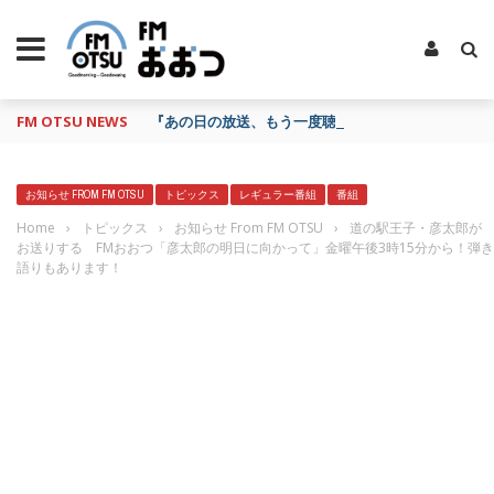
FM OTSU NEWS
『あの日の放送、もう一度聴きたいな…』にお応え！
お知らせ FROM FM OTSU
トピックス
レギュラー番組
番組
Home
›
トピックス
›
お知らせ From FM OTSU
›
道の駅王子・彦太郎が
お送りする FMおおつ「彦太郎の明日に向かって」金曜午後3時15分から！弾き
語りもあります！