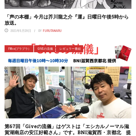
「声の本棚」今月は芥川龍之介『運』日曜日午後5時から
放送。
2021年5月29日
BY
FURUTANARU
FM++(プラプラ）
GIVEの流儀
レギュラー番組
第67回「Giveの流儀」はゲストは「エシカルノーマル滋
賀湖南店の安江好範さん」です。BNI滋賀西・京都北 提