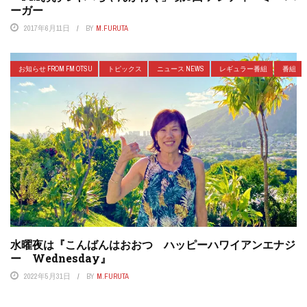
ーガー
2017年6月11日
BY
M.FURUTA
お知らせ FROM FM OTSU
トピックス
ニュース NEWS
レギュラー番組
番組
水曜夜は『こんばんはおおつ ハッピーハワイアンエナジ
ー Wednesday』
2022年5月31日
BY
M.FURUTA