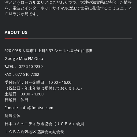
津というローカルエリアにこだわりつつ、大津や滋賀県に特化した情報
を、電波とインターネットサイマル放送で世界に発信するコミュニティ
ＦＭラジオ局です。
ABOUT US
520-0038 大津市山上町5-37 シャルム皇子山１階B
Google Map FM Otsu
TEL：
077-510-7239
FAX：077-510-7282
受付時間：月～金曜日 10:00～18:00
（祝祭日・年末年始は受付しておりません）
土曜日 08:00～13:00
日曜日 休日
E-mail：
info@fmotsu.com
所属団体
日本コミュニティ放送協会（ＪＣＢＡ）
会員
ＪＣＢＡ近畿地区協議会
元副会長