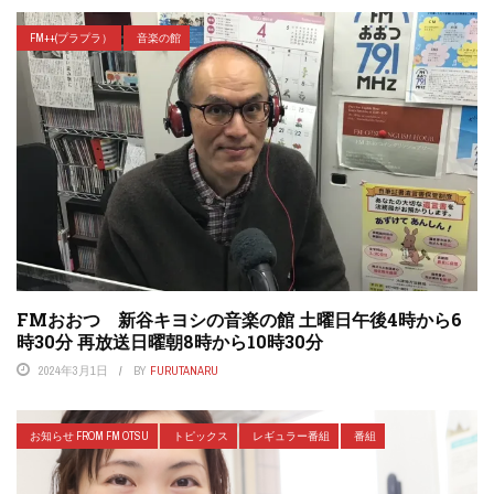
FM++(プラプラ）
音楽の館
FMおおつ 新谷キヨシの音楽の館 土曜日午後4時から6
時30分 再放送日曜朝8時から10時30分
2024年3月1日
BY
FURUTANARU
お知らせ FROM FM OTSU
トピックス
レギュラー番組
番組