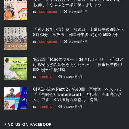
お届け！うふふと一緒に笑いましょう!
BY
FURUTANARU
2026年8月9日
「素人お笑い演芸館」放送日 土曜日午後8時から
8時30分 再放送 日曜日午後6時から6時30分
BY
FURUTANARU
2026年8月8日
第32回「Maoのフルートdeおしゃべり」〜心ほど
ける安らぎの音色をあなたへ〜 日曜日午後10
時30分〜午後11時
BY
S.FURUTA
2026年8月8日
GIVEの流儀 Part.2」第40回 再放送 ゲストは
「「合同会社water&craft」の代表、石田亮介さ
ん」です。BNI滋賀西京都北 提供
BY
S.FURUTA
2026年8月8日
FIND US ON FACEBOOK