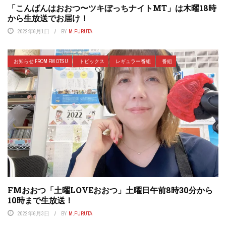
「こんばんはおおつ〜ツキぼっちナイトMT」は木曜18時
から生放送でお届け！
2022年6月1日
BY
M.FURUTA
お知らせ FROM FM OTSU
トピックス
レギュラー番組
番組
FMおおつ「土曜LOVEおおつ」土曜日午前8時30分から
10時まで生放送！
2022年6月3日
BY
M.FURUTA