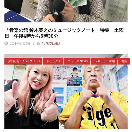
「音楽の館 鈴木英之のミュージックノート」特集 土曜
日 午後4時から6時30分
2021年6月25日
BY
FURUTANARU
お知らせ FROM FM OTSU
トピックス
ニュース NEWS
レギュラー番組
番組