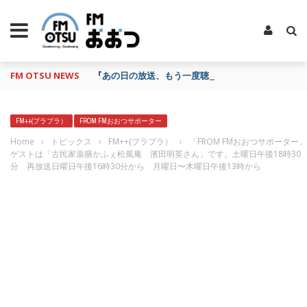
FM OTSU NEWS
『あの日の放送、もう一度聴きたいな…』にお応え！
FM++(プラプラ）
FROM FMおおつサポーター
Home
›
トピックス
›
FM++(プラプラ）
›
「FROM FMおおつサポーター」
ゲストは「古民家薬膳かふぇ松風庵 濱田明英さん」です。土曜日午後18時30
分 再放送日曜日午後16時30分から 月曜日〜木曜日午後13時から