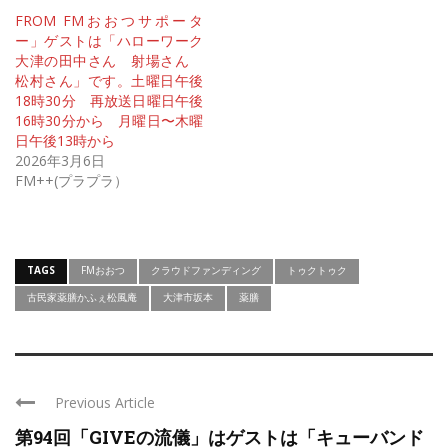
FROM FMおおつサポータ
ー」ゲストは「ハローワーク
大津の田中さん 射場さん
松村さん」です。土曜日午後
18時30分 再放送日曜日午後
16時30分から 月曜日〜木曜
日午後13時から
2026年3月6日
FM++(プラプラ）
TAGS
FMおおつ
クラウドファンディング
トゥクトゥク
古民家薬膳かふぇ松風庵
大津市坂本
薬膳
Previous Article
第94回「GIVEの流儀」はゲストは「キューバンド