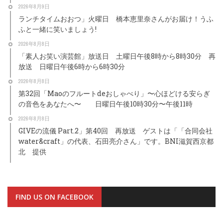
2026年8月9日
ランチタイムおおつ」火曜日 橋本恵里奈さんがお届け！うふ
ふと一緒に笑いましょう!
2026年8月8日
「素人お笑い演芸館」放送日 土曜日午後8時から8時30分 再
放送 日曜日午後6時から6時30分
2026年8月8日
第32回「Maoのフルートdeおしゃべり」〜心ほどける安らぎ
の音色をあなたへ〜 日曜日午後10時30分〜午後11時
2026年8月8日
GIVEの流儀 Part.2」第40回 再放送 ゲストは「「合同会社
water&craft」の代表、石田亮介さん」です。BNI滋賀西京都
北 提供
FIND US ON FACEBOOK