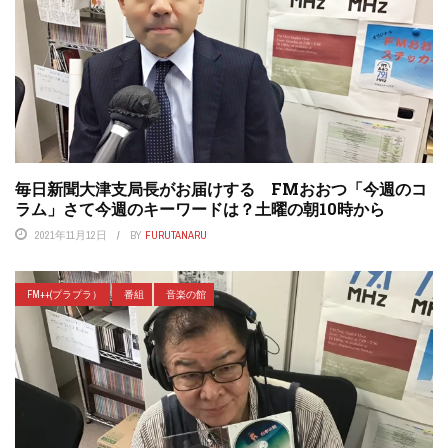
毎日新聞大津支局長がお届けする FMおおつ「今週のコ
ラム」さて今週のキーワードは？土曜の朝10時から
2021年11月12日
BY
FURUTANARU
FM++(プラプラ）
番組
音楽の館