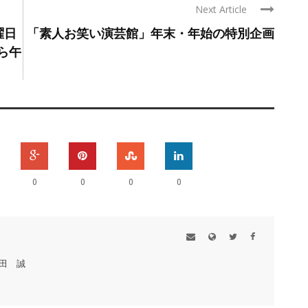
Next Article
曜日
「素人お笑い演芸館」年末・年始の特別企画
ら午
0
0
0
0
田 誠