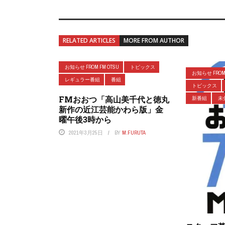
RELATED ARTICLES
MORE FROM AUTHOR
お知らせ FROM FM OTSU
トピックス
お知らせ FROM 
レギュラー番組
番組
トピックス
FMおおつ「高山美千代と徳丸
新番組
未
新作の近江芸能かわら版」金
曜午後3時から
2021年3月25日
BY
M.FURUTA