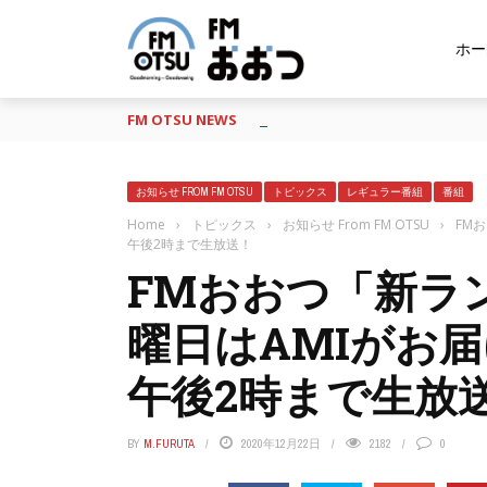
ホー
FM OTSU NEWS
『あの日の放送、もう一度聴きたい
お知らせ FROM FM OTSU
トピックス
レギュラー番組
番組
Home
›
トピックス
›
お知らせ From FM OTSU
›
FM
午後2時まで生放送！
FMおおつ「新ラ
曜日はAMIがお届
午後2時まで生放
BY
M.FURUTA
2020年12月22日
2182
0