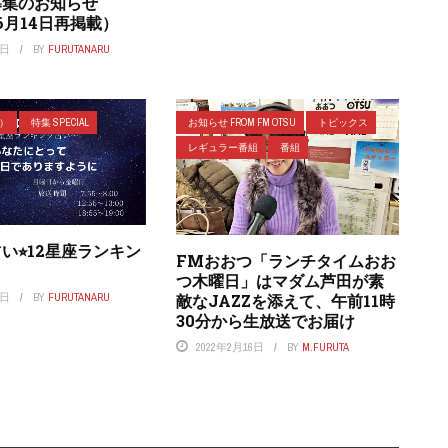
募集のお知らせ
年6月14日再掲載）
4日
BY
FURUTANARU
ラ）
特集 SPECIAL
お知らせ FROM FM OTSU
トピックス
レギュラー番組
番組
い⭐︎12星座ランキン
FMおおつ「ランチタイムおお
つ木曜日」はマダム芦田が素
敵なJAZZを添えて、午前11時
3日
BY
FURUTANARU
30分から生放送でお届け
2022年2月16日
BY
M.FURUTA