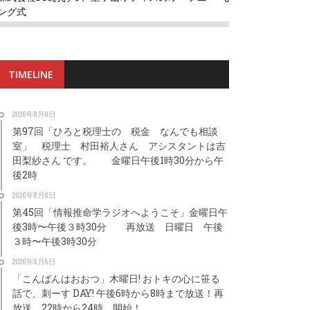
ング式
TIMELINE
2026年8月6日
第97回「ひろと税理士の 税金 なんでも相談
室」 税理士 村田裕人さん アシスタントは吉
田梨紗さん です。 金曜日午後1時30分から午
後2時
2026年8月6日
第45回「情報推命学ラジオへようこそ」金曜日午
後3時〜午後３時30分 再放送 日曜日 午後
３時〜午後3時30分
2026年8月5日
「こんばんはおおつ」木曜日! おトキの心に笹る
話で、刺ーす DAY! 午後6時から8時まで放送！再
放送 22時から24時 開始！