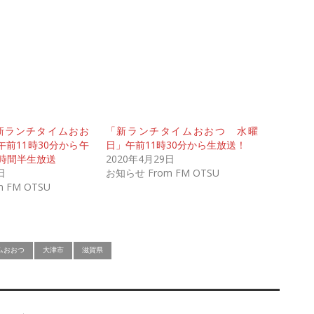
新ランチタイムおお
「新ランチタイムおおつ 水曜
前11時30分から午
日」午前11時30分から生放送！
2時間半生放送
2020年4月29日
日
お知らせ From FM OTSU
 FM OTSU
ムおおつ
大津市
滋賀県