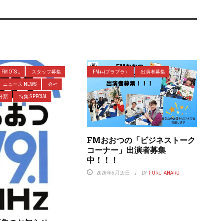
FM OTSU
スタッフ募集
FM++(プラプラ）
出演者募集
ニュース NEWS
会社
分類
特集 SPECIAL
FMおおつの「ビジネストーク
コーナー」出演者募集
中！！！
2026年5月19日
BY
FURUTANARU