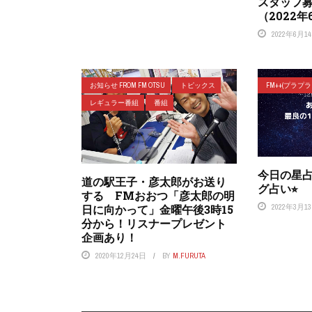
スタッフ
（2022
2022年6月1
お知らせ FROM FM OTSU
トピックス
FM++(プラプ
レギュラー番組
番組
今日の星占
道の駅王子・彦太郎がお送り
グ占い⭐︎
する FMおおつ「彦太郎の明
日に向かって」金曜午後3時15
2022年3月1
分から！リスナープレゼント
企画あり！
2020年12月24日
BY
M.FURUTA