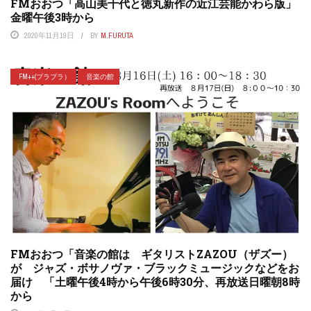
FMおおつ「高山美千代と徳丸新作の近江芸能かわら版」
金曜午後3時から
2020年11月19日
BY
M.FURUTA
FM++(プラプラ）
音楽の館
FMおおつ「音楽の館は ギタリストZAZOU（ザズー）
が ジャズ・ボサノヴァ・ブラックミュージックなどをお
届け 「土曜午後4時から午後6時30分、再放送日曜朝8時
から