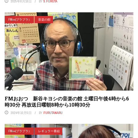
2025年8月16日
BY
S.FURUTA
FM++(プラプラ）
音楽の館
FMおおつ 新谷キヨシの音楽の館 土曜日午後4時から6
時30分 再放送日曜朝8時から10時30分
2024年10月5日
BY
FURUTANARU
FM++(プラプラ）
レギュラー番組