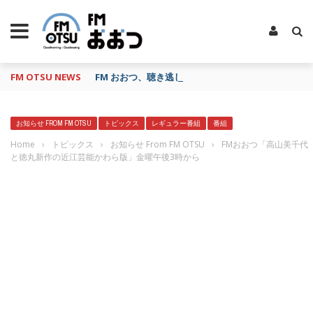
FM OTSU NEWS
FM おおつ、聴き逃し番組配信サービス「shelfs」
お知らせ FROM FM OTSU
トピックス
レギュラー番組
番組
Home
›
トピックス
›
お知らせ From FM OTSU
›
FMおおつ「高山美千代
と徳丸新作の近江芸能かわら版」金曜午後3時から