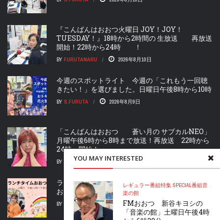
『こんばんはおおつ火曜日 JOY！JOY！
TUESDAY！』18時から2時間の 生放送 再放送
開始！22時から24時 ！
BY
FURUTANARU
2026年8月10日
今週のスポットライト 今週の「これもう一回聴
きたい！」を選びました。日曜日午後8時から10時
BY
S.FURUTA
2026年8月9日
「こんばんはおおつ 蒼い月の サブカルNEO」
月曜午後6時から8時まで放送！再放送 22時から
24時 開始！
YOU MAY INTERESTED
BY
FURUTANARU
2026年8月9日
ランチタイムおおつ」火曜日 橋本恵里奈さんが
レギュラー番組
特集 SPECIAL
番組
音
お届け！うふふと一緒に笑いましょう!
楽の館
FMおおつ 新谷キヨシの
BY
FURUTANARU
2026年8月9日
「音楽の館」土曜日午後4時