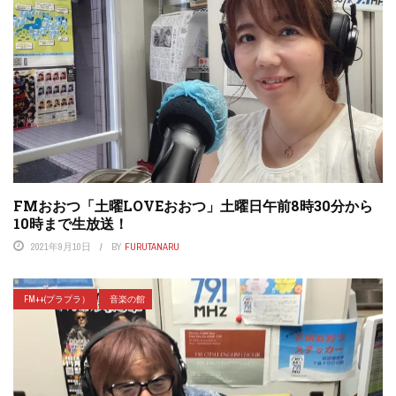
FMおおつ「土曜LOVEおおつ」土曜日午前8時30分から
10時まで生放送！
2021年9月10日
BY
FURUTANARU
FM++(プラプラ）
音楽の館