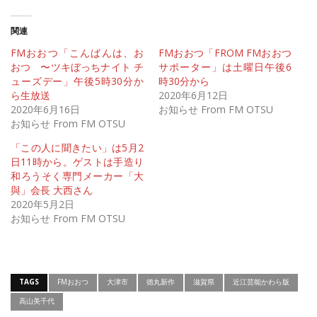
関連
FMおおつ「こんばんは、お
FMおおつ「FROM FMおおつ
おつ 〜ツキぼっちナイト チ
サポーター」は土曜日午後6
ューズデー」午後5時30分か
時30分から
ら生放送
2020年6月12日
2020年6月16日
お知らせ From FM OTSU
お知らせ From FM OTSU
「この人に聞きたい」は5月2
日11時から。ゲストは手造り
和ろうそく専門メーカー「大
與」会長 大西さん
2020年5月2日
お知らせ From FM OTSU
TAGS
FMおおつ
大津市
徳丸新作
滋賀県
近江芸能かわら版
高山美千代