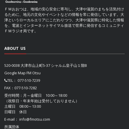
ＦＭおおつは、地域の安心安全に寄与し、大津や滋賀のまちを活気付け
るために、地元の文化やイベントなどの情報を常に発信しています。大
津というローカルエリアにこだわりつつ、大津や滋賀県に特化した情報
を、電波とインターネットサイマル放送で世界に発信するコミュニティ
ＦＭラジオ局です。
ABOUT US
520-0038 大津市山上町5-37 シャルム皇子山１階B
Google Map FM Otsu
TEL：
077-510-7239
FAX：077-510-7282
受付時間：月～金曜日 10:00～18:00
（祝祭日・年末年始は受付しておりません）
土曜日 08:00～13:00
日曜日 休日
E-mail：
info@fmotsu.com
所属団体