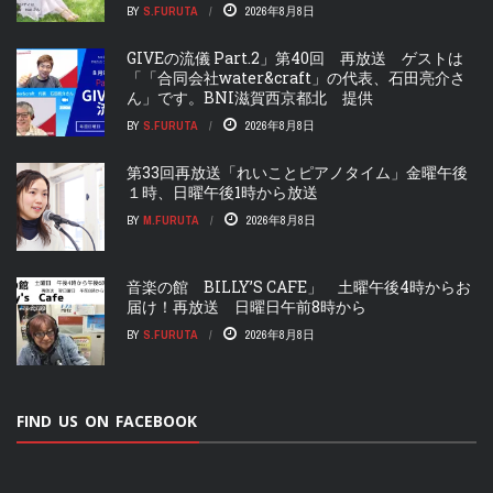
BY
S.FURUTA
2026年8月8日
GIVEの流儀 Part.2」第40回 再放送 ゲストは
「「合同会社water&craft」の代表、石田亮介さ
ん」です。BNI滋賀西京都北 提供
BY
S.FURUTA
2026年8月8日
第33回再放送「れいことピアノタイム」金曜午後
１時、日曜午後1時から放送
BY
M.FURUTA
2026年8月8日
音楽の館 BILLY’S CAFE」 土曜午後4時からお
届け！再放送 日曜日午前8時から
BY
S.FURUTA
2026年8月8日
FIND US ON FACEBOOK