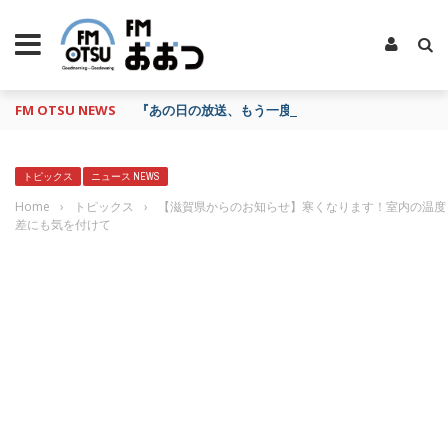
FM OTSU NEWS
『あの日の放送、もう一度聴きたいな…』にお応え！
トピックス
ニュース NEWS
Home
›
トピックス
›
【滋賀県からのお知らせ】寒くなります！室内の温度
差にも気を付けて