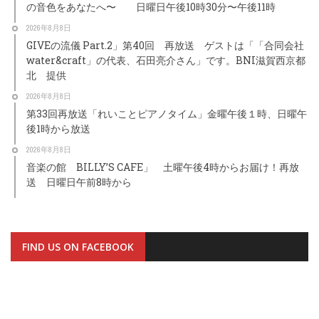
の音色をあなたへ〜 日曜日午後10時30分〜午後11時
2026年8月8日
GIVEの流儀 Part.2」第40回 再放送 ゲストは「「合同会社
water&craft」の代表、石田亮介さん」です。BNI滋賀西京都
北 提供
2026年8月8日
第33回再放送「れいことピアノタイム」金曜午後１時、日曜午
後1時から放送
2026年8月8日
音楽の館 BILLY’S CAFE」 土曜午後4時からお届け！再放
送 日曜日午前8時から
FIND US ON FACEBOOK