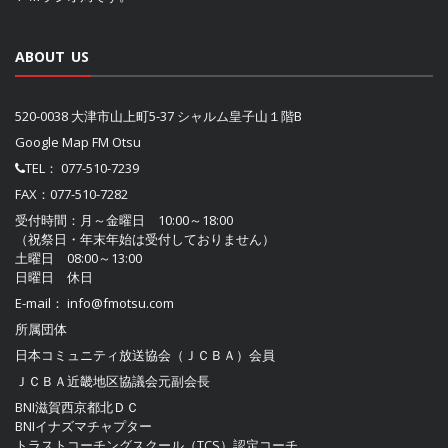
ABOUT US
520-0038 大津市山上町5-37 シャルム皇子山１階B
Google Map FM Otsu
TEL：
077-510-7239
FAX：077-510-7282
受付時間：月～金曜日 10:00～18:00
（祝祭日・年末年始は受付しておりません）
土曜日 08:00～13:00
日曜日 休日
E-mail：
info@fmotsu.com
所属団体
日本コミュニティ放送協会（ＪＣＢＡ）
会員
ＪＣＢＡ近畿地区協議会
元副会長
BNI滋賀西京都北ＤＣ
BNIイナズマチャプター
トラストコーチングスクール（TCS）認定コーチ