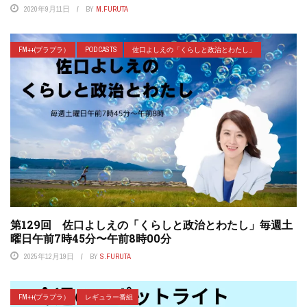
2020年9月11日
BY
M.FURUTA
FM++(プラプラ）
POD CASTS
佐口よしえの「くらしと政治とわたし」
第129回 佐口よしえの「くらしと政治とわたし」毎週土
曜日午前7時45分〜午前8時00分
2025年12月19日
BY
S.FURUTA
FM++(プラプラ）
レギュラー番組