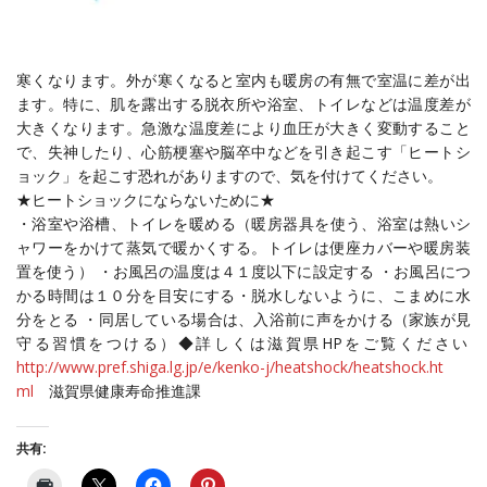
寒くなります。外が寒くなると室内も暖房の有無で室温
に差が出
ます。特に、肌を露出する脱衣所や浴室、トイレなどは温
度差が
大きくなります。急激な温度差により血圧が大きく変動する
こと
で、失神したり、心筋梗塞や脳卒中などを引き起こす「
ヒートシ
ョック」を起こす恐れがありますので、
気を付けてください。
★ヒートショックにならないために★
・浴室や浴槽、トイレを暖める（暖房器具を使う、浴室は熱いシ
ャ
ワーをかけて蒸気で暖かくする。トイレは便座カバーや暖房装
置を
使う） ・お風呂の温度は４１度以下に設定する ・お風呂につ
かる時間は１０分を目安にする・脱水しないように、
こまめに水
分をとる ・同居している場合は、入浴前に声をかける（家族が見
守る習慣を
つける）◆詳しくは滋賀県HPをご覧ください
http://www.pref.shiga.lg.jp/e/
kenko-j/heatshock/heatshock.ht
ml
滋賀県健康寿命推進課
共有: