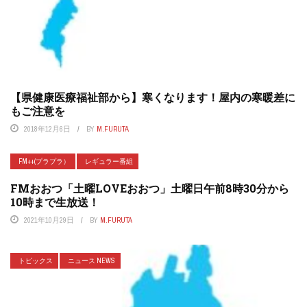
【県健康医療福祉部から】寒くなります！屋内の寒暖差に
もご注意を
2018年12月6日
BY
M.FURUTA
FM++(プラプラ）
レギュラー番組
FMおおつ「土曜LOVEおおつ」土曜日午前8時30分から
10時まで生放送！
2021年10月29日
BY
M.FURUTA
トピックス
ニュース NEWS