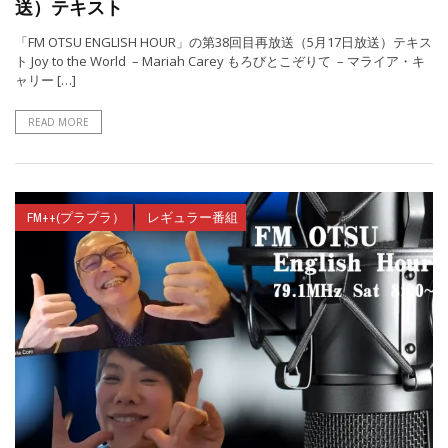
送）テキスト
「FM OTSU ENGLISH HOUR」の第38回目再放送（5月17日放送）テキス
ト Joy to the World – Mariah Carey もろびとこぞりて – マライア・キ
ャリー […]
READ MORE
FM++(プラプラ）
レギュラー番組