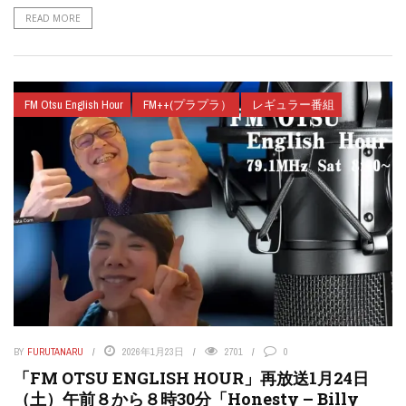
READ MORE
FM Otsu English Hour
FM++(プラプラ）
レギュラー番組
BY
FURUTANARU
2026年1月23日
2701
0
「FM OTSU ENGLISH HOUR」再放送1月24日
（土）午前８から８時30分「Honesty – Billy