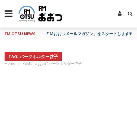
FM OTSU NEWS
『あの日の放送、もう一度聴きたいな…』にお応え！
TAG: バークホルダー啓子
Home
›
Posts Tagged "バークホルダー啓子"