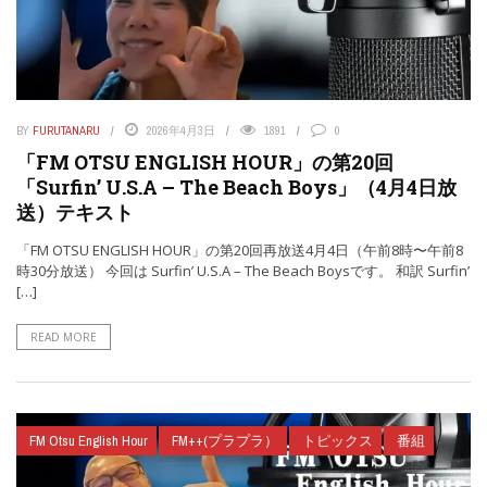
BY
FURUTANARU
2026年4月3日
1891
0
「FM OTSU ENGLISH HOUR」の第20回
「Surfin’ U.S.A – The Beach Boys」（4月4日放
送）テキスト
「FM OTSU ENGLISH HOUR」の第20回再放送4月4日（午前8時〜午前8
時30分放送） 今回は Surfin’ U.S.A – The Beach Boysです。 和訳 Surfin’
[…]
READ MORE
FM Otsu English Hour
FM++(プラプラ）
トピックス
番組