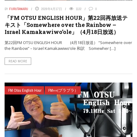
BY
FURUTANARU
2026年4月17日
1132
0
「FM OTSU ENGLISH HOUR」第22回再放送テ
キスト「Somewhere over the Rainbow –
Israel Kamakawiwo’ole」（4月18日放送）
第22回FM OTSU ENGLISH HOUR (4月18日放送） “Somewhere over
the Rainbow” – Israel Kamakawiwo’ole 和訳 Somewher […]
READ MORE
FM Otsu English Hour
FM++(プラプラ）