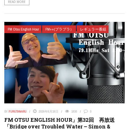
READ MORE
FM Otsu English Hour
FM++(プラプラ）
レギュラー番組
BY
FURUTANARU
2026年6月16日
1830
0
FM OTSU ENGLISH HOUR」第32回 再放送
「Bridge over Troubled Water – Simon &