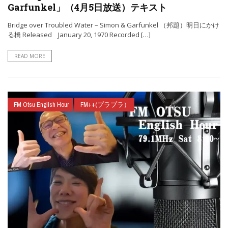
Garfunkel」（4月5日放送）テキスト
Bridge over Troubled Water – Simon & Garfunkel （邦題）明日にかけ
る橋 Released January 20, 1970 Recorded […]
READ MORE
FM Otsu English Hour
FM++(プラプラ）