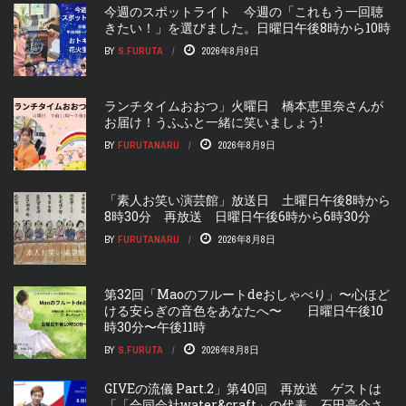
今週のスポットライト 今週の「これもう一回聴
きたい！」を選びました。日曜日午後8時から10時
BY
S.FURUTA
2026年8月9日
ランチタイムおおつ」火曜日 橋本恵里奈さんが
お届け！うふふと一緒に笑いましょう!
BY
FURUTANARU
2026年8月9日
「素人お笑い演芸館」放送日 土曜日午後8時から
8時30分 再放送 日曜日午後6時から6時30分
BY
FURUTANARU
2026年8月8日
第32回「Maoのフルートdeおしゃべり」〜心ほど
ける安らぎの音色をあなたへ〜 日曜日午後10
時30分〜午後11時
BY
S.FURUTA
2026年8月8日
GIVEの流儀 Part.2」第40回 再放送 ゲストは
「「合同会社water&craft」の代表、石田亮介さ