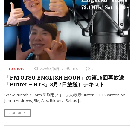
BY
FURUTANARU
2026年3月6日
1952
0
「FM OTSU ENGLISH HOUR」の第16回再放送
「Butter — BTS」3月7日放送）テキスト
Show Printable Form 印刷用フォームの表示 Butter — BTS written by
Jenna Andrews, RM, Alex Bilowitz, Sebas […]
READ MORE