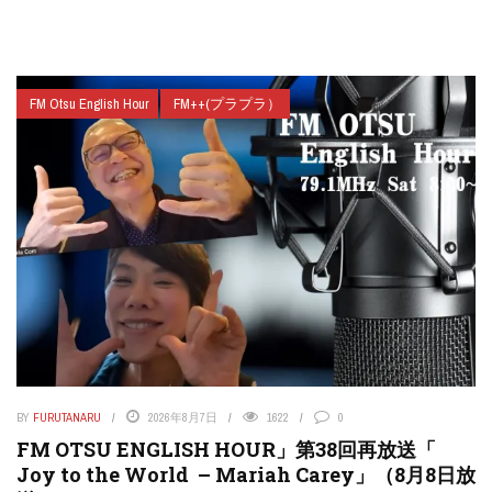
FM Otsu English Hour
FM++(プラプラ）
BY
FURUTANARU
2026年8月7日
1622
0
FM OTSU ENGLISH HOUR」第38回再放送「
Joy to the World – Mariah Carey」（8月8日放