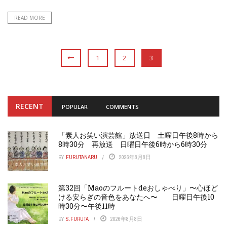
READ MORE
1
2
3
RECENT
POPULAR
COMMENTS
「素人お笑い演芸館」放送日 土曜日午後8時から
8時30分 再放送 日曜日午後6時から6時30分
BY
FURUTANARU
2026年8月8日
第32回「Maoのフルートdeおしゃべり」〜心ほど
ける安らぎの音色をあなたへ〜 日曜日午後10
時30分〜午後11時
BY
S.FURUTA
2026年8月8日