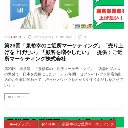
BY
S.FURUTA
2026年2月12日
1089
0
第23回「泉裕幸のご近所マーケティング」「売り上
げを上げたい」「顧客を増やしたい」 提供：ご近
所マーケティング株式会社
第23回 再放送 「泉裕幸のご近所マーケティング」 「店舗ビジネス
の繁盛で、日本を元気にしたい！」 27年間 セブン-イレブン新店舗出
店のお仕事に関わって、培ったノウハウをわかりやすくお話しをさせて
い […]
READ MORE
FM++(プラプラ）
pod casts
泉裕幸のご近所マーケティング