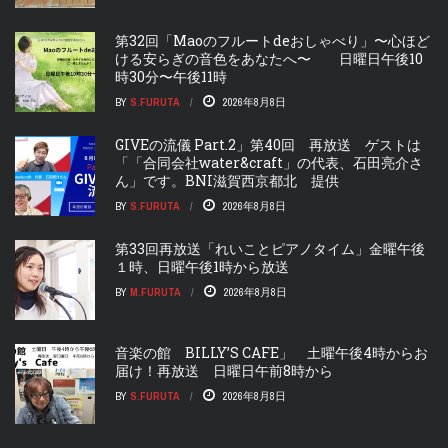
第32回「Maoのフルートdeおしゃべり」〜心ほど
ける安らぎの音色をあなたへ〜 日曜日午後10
時30分〜午後11時
BY
S.FURUTA
2026年8月8日
GIVEの流儀 Part.2」第40回 再放送 ゲストは
「「合同会社water&craft」の代表、石田亮介さ
ん」です。BNI滋賀西京都北 提供
BY
S.FURUTA
2026年8月8日
第33回再放送「れいことピアノタイム」金曜午後
１時、日曜午後1時から放送
BY
M.FURUTA
2026年8月8日
音楽の館 BILLY’S CAFE」 土曜午後4時からお
届け！再放送 日曜日午前8時から
BY
S.FURUTA
2026年8月8日