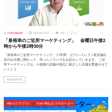
BY
FURUTANARU
2025年6月4日
964
0
「泉裕幸のご近所マーケティング」 金曜日午後2
時から午後2時30分
「泉裕幸のご近所マーケティング」 27年間 セブン-イレブン新店舗出
店のお仕事に関わって、培ったノウハウをお話をしていきます。 ご近
所マーケティングは、小規模の店舗や地元に根ざした店舗を繁盛させて
いく […]
READ MORE
FM++(プラプラ）
From FMおおつサポーター