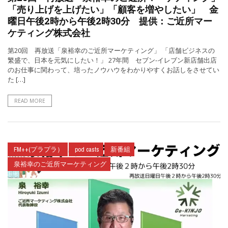
「売り上げを上げたい」「顧客を増やしたい」 金
曜日午後2時から午後2時30分 提供：ご近所マー
ケティング株式会社
第20回 再放送「泉裕幸のご近所マーケティング」 「店舗ビジネスの
繁盛で、日本を元気にしたい！」 27年間 セブン-イレブン新店舗出店
のお仕事に関わって、培ったノウハウをわかりやすくお話しをさせてい
た […]
READ MORE
FM++(プラプラ）
pod casts
新番組
泉裕幸のご近所マーケティング