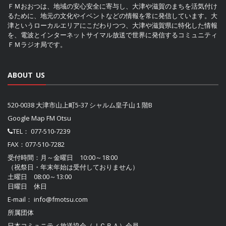
ＦＭおおつは、地域の安心安全に寄与し、大津や滋賀のまちを活気付け
るために、地元の文化やイベントなどの情報を常に発信しています。大
津というローカルエリアにこだわりつつ、大津や滋賀県に特化した情報
を、電波とインターネットサイマル放送で世界に発信するコミュニティ
ＦＭラジオ局です。
ABOUT US
520-0038 大津市山上町5-37 シャルム皇子山１階B
Google Map FM Otsu
TEL：
077-510-7239
FAX：077-510-7282
受付時間：月～金曜日 10:00～18:00
（祝祭日・年末年始は受付しておりません）
土曜日 08:00～13:00
日曜日 休日
E-mail：
info@fmotsu.com
所属団体
日本コミュニティ放送協会（ＪＣＢＡ）
会員