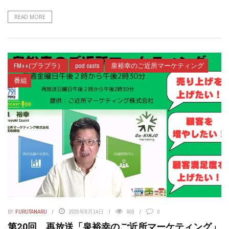
READ MORE
FM++(プラプラ）
pod casts
泉裕幸のご近所マーケティング
番組
BY
FURUTANARU
2025年8月14日
808
0
第20回 再放送「泉裕幸のご近所マーケティング」