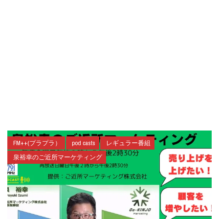
FM++(プラプラ）
pod casts
レギュラー番組
泉裕幸のご近所マーケティング