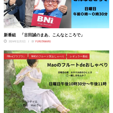
新番組 「古田誠のまあ、こんなところで」
2024年11月3日
BY
FURUTANARU
FM++(プラプラ）
MAOのフルートDEおしゃべり
レギュラー番組