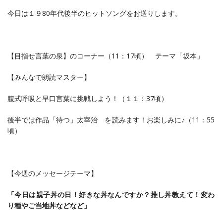
今日は１９80年代後半のヒットソングをお送りします。
【目指せ言葉の泉】のコーナー（11：17頃） テーマ「坂本」
【みんなで朗読マスター】
腹式呼吸と早口言葉に挑戦しよう！（１１：37頃）
後半では作品「待つ」太宰治 を読みます！お楽しみに♪（11：55
頃）
【今週のメッセージテーマ】
「今日は親子丼の日！好きな丼なんですか？推し丼教えて！変わ
り種やご当地丼などなど」