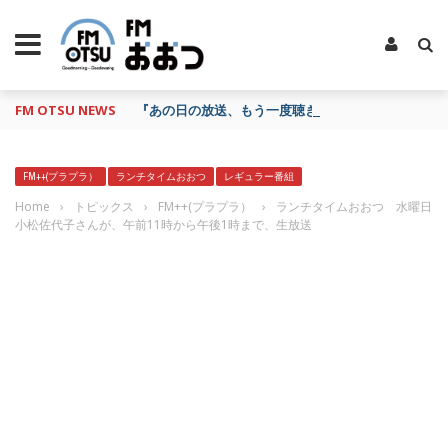
FM OTSU NEWS
『あの日の放送、もう一度聴きたいな…』にお応え！
FM++(プラプラ）
ランチタイムおおつ
レギュラー番組
Home
›
トピックス
›
FM++(プラプラ）
›
ランチタイムおおつ 水曜日
小松佐代子さんが、午前11時から午後1時まで、生放送