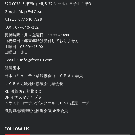
520-0038 大津市山上町5-37 シャルム皇子山１階B
Google Map FM Otsu
TEL：
077-510-7239
FAX：077-510-7282
受付時間：月～金曜日 10:00～18:00
（祝祭日・年末年始は受付しておりません）
土曜日 08:00～13:00
日曜日 休日
E-mail：
info@fmotsu.com
所属団体
日本コミュニティ放送協会（ＪＣＢＡ）
会員
ＪＣＢＡ近畿地区協議会
元副会長
BNI滋賀西京都北ＤＣ
BNIイナズマチャプター
トラストコーチングスクール（TCS）認定コーチ
滋賀県地域情報化推進会議
企業会員
FOLLOW US