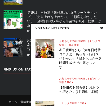
第19回 再放送「泉裕幸のご近所マーケティン
グ」「売り上げを上げたい」「顧客を増やした
い」 金曜日午後2時から午後2時30分 提供：ご
近所マーケティング株式会社
YOU MAY INTERESTED
BY
FURUTANARU
2026年8月7日
FM OTSU ENGLISH HOUR」第38回再放送「
お知らせ FROM FM OTSU
トピックス
Joy to the World – Mariah Carey」（8月8日放
特集 SPECIAL
番組
送）テキスト
31日夜8時から「大晦日特番
コロナよ！あっちへ行けス
BY
FURUTANARU
2026年8月7日
ペシャル」ＦＭおおつから5
時間生放送でお届けしま
す！
FIND US ON FACEBOOK
お知らせ FROM FM OTSU
トピックス
特集 SPECIAL
【番組のお知らせ】おおつ
へ行きたい(9月5日、13日)
ホーム
最新番組表
リクエスト
公認サポーター
お問い合わせ
トピックス
特集 SPECIAL