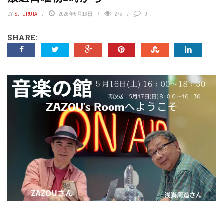
BY
S.FURUTA
2026年5月16日
275
0
SHARE: