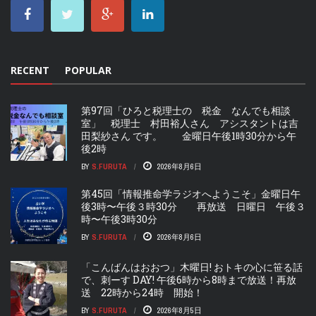
RECENT
POPULAR
第97回「ひろと税理士の 税金 なんでも相談
室」 税理士 村田裕人さん アシスタントは吉
田梨紗さん です。 金曜日午後1時30分から午
後2時
BY
S.FURUTA
2026年8月6日
第45回「情報推命学ラジオへようこそ」金曜日午
後3時〜午後３時30分 再放送 日曜日 午後３
時〜午後3時30分
BY
S.FURUTA
2026年8月6日
「こんばんはおおつ」木曜日! おトキの心に笹る話
で、刺ーす DAY! 午後6時から8時まで放送！再放
送 22時から24時 開始！
BY
S.FURUTA
2026年8月5日