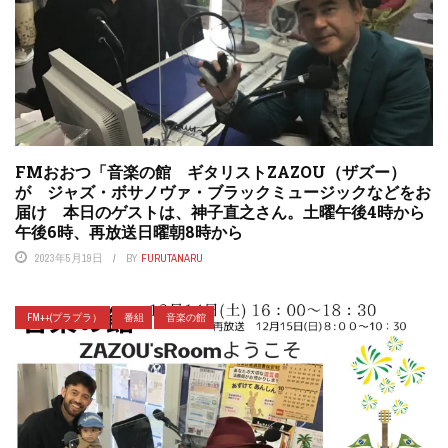
FMおおつ「音楽の館 ギタリストZAZOU（ザズー）
が ジャズ・ボサノヴァ・ブラックミュージックなどをお
届け 本日のゲストは、神子直之さん。土曜午後4時から
午後6時、再放送日曜朝8時から
2023年5月19日
BY
FURUTANARU
FM++(プラプラ）
番組
音楽の館