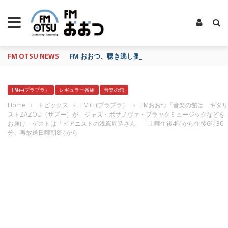
FM OTSU NEWS
FM おおつ、聴き逃し番組配信サービス「shelfs」
FM++(プラプラ）
レギュラー番組
音楽の館
Home
›
トピックス
›
FM++(プラプラ）
›
FMおおつ「音楽の館は ギタリ
ストZAZOU（ザズー）が ジャズ・ボサノヴァ・ブラックミュージックなどを
お届け ゲストは「ピアニストの浅嶌周造さん」「土曜午後4時から午後6時30
分、再放送日曜朝8時から