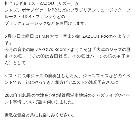
担当 はギタリストZAZOU（ザズー）が
ジャズ、ボサノヴァ・MPBなどのブラジリアンミュージック、ブ
ルース・R＆B・ファンクなどの
ブラックミュージックなどをお届けします。
5月17日土曜日はFMおおつ「音楽の館 ZAZOU’s Roomへようこ
そ」
今月の音楽の館 ZAZOU’s Roomへようこそは「大津のジャズの歴
史その③」（その①
は古田社長、その②はパーンの笛の令子さ
ん）
として
ゲストに長年ジャズの演奏はもちろん、
ジャズフェスなどのイベ
ントでも一緒にやってきた相方ピアニスト
の浅嶌周造さんに、
2000年代以降の大津を含む滋賀県湖南地域のジャズライブ
やイベ
ント事情について話を伺いしました。
素敵な音楽と共にお楽しみください。