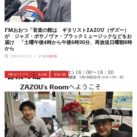
FMおおつ「音楽の館は ギタリストZAZOU（ザズー）
が ジャズ・ボサノヴァ・ブラックミュージックなどをお
届け 「土曜午後4時から午後6時30分、再放送日曜朝8時
から
2026年1月17日
BY
S.FURUTA
FM++(プラプラ）
未分類
音楽の館