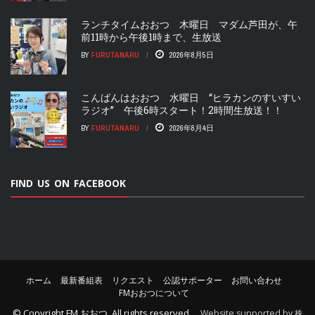
ランチタイムおおつ 木曜日 マダム芦田が、午
前11時から午後1時まで、生放送
BY
FURUTANARU
2026年8月5日
こんばんはおおつ 水曜日 “ヒラカンのすいすい
ラジオ” 午後6時スタート！2時間生放送！！
BY
FURUTANARU
2026年8月4日
FIND US ON FACEBOOK
ホーム
最新番組表
リクエスト
公認サポーター
お問い合わせ
FMおおつについて
© Copyright
FM おおつ
. All rights reserved.
Website supported by 株