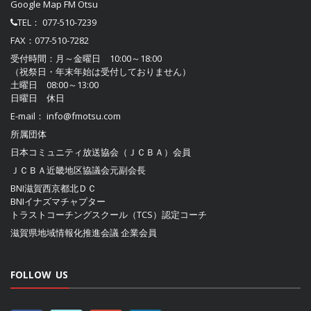
Google Map FM Otsu
TEL：
077-510-7239
FAX：077-510-7282
受付時間：月～金曜日 10:00～18:00
（祝祭日・年末年始は受付しておりません）
土曜日 08:00～13:00
日曜日 休日
E-mail：
info@fmotsu.com
所属団体
日本コミュニティ放送協会（ＪＣＢＡ）
会員
ＪＣＢＡ近畿地区協議会
元副会長
BNI滋賀西京都北ＤＣ
BNIイナズマチャプター
トラストコーチングスクール（TCS）認定コーチ
滋賀県地域情報化推進会議
企業会員
FOLLOW US