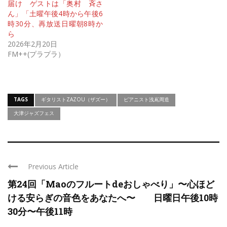
届け ゲストは「奥村 斉さ
ん」「土曜午後4時から午後6
時30分、再放送日曜朝8時か
ら
2026年2月20日
FM++(プラプラ）
TAGS
ギタリストZAZOU（ザズー）
ピアニスト浅嶌周造
大津ジャズフェス
Previous Article
第24回「Maoのフルートdeおしゃべり」〜心ほど
ける安らぎの音色をあなたへ〜 日曜日午後10時
30分〜午後11時