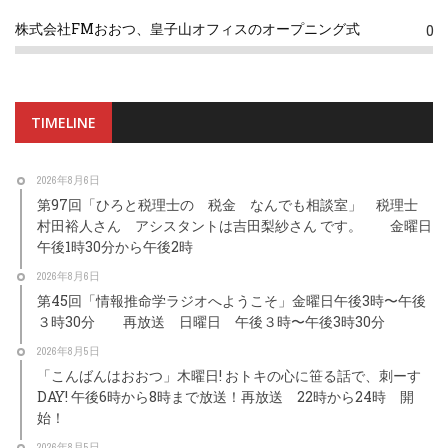
株式会社FMおおつ、皇子山オフィスのオープニング式
0
TIMELINE
2026年8月6日
第97回「ひろと税理士の 税金 なんでも相談室」 税理士
村田裕人さん アシスタントは吉田梨紗さん です。 金曜日
午後1時30分から午後2時
2026年8月6日
第45回「情報推命学ラジオへようこそ」金曜日午後3時〜午後
３時30分 再放送 日曜日 午後３時〜午後3時30分
2026年8月5日
「こんばんはおおつ」木曜日! おトキの心に笹る話で、刺ーす
DAY! 午後6時から8時まで放送！再放送 22時から24時 開
始！
2026年8月5日