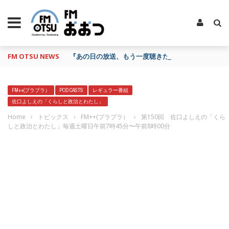
FM OTSU NEWS
『あの日の放送、もう一度聴きたいな…』にお応え！
FM++(プラプラ）
POD CASTS
レギュラー番組
佐口よしえの「くらしと政治とわたし」
Home
›
トピックス
›
FM++(プラプラ）
›
第150回 佐口よしえの「くら
しと政治とわたし」毎週土曜日午前7時45分〜午前8時00分