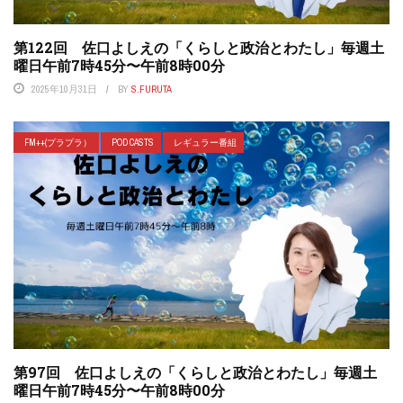
第122回 佐口よしえの「くらしと政治とわたし」毎週土
曜日午前7時45分〜午前8時00分
2025年10月31日
BY
S.FURUTA
FM++(プラプラ）
POD CASTS
レギュラー番組
第97回 佐口よしえの「くらしと政治とわたし」毎週土
曜日午前7時45分〜午前8時00分