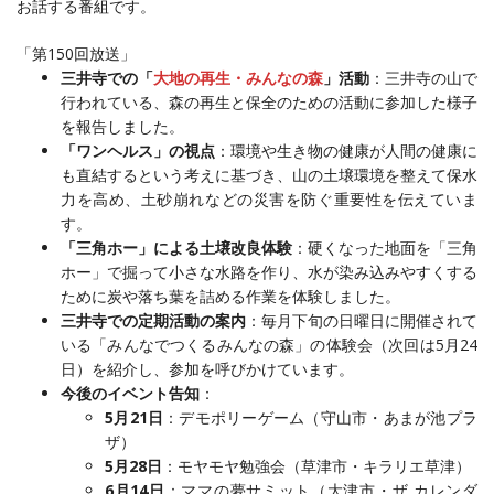
お話する番組です。
「第150回放送」
三井寺での「
大地の再生・みんなの森
」活動
：三井寺の山で
行われている、森の再生と保全のための活動に参加した様子
を報告しました
。
「ワンヘルス」の視点
：環境や生き物の健康が人間の健康に
も直結するという考えに基づき、山の土壌環境を整えて保水
力を高め、土砂崩れなどの災害を防ぐ重要性を伝えていま
す
。
「三角ホー」による土壌改良体験
：硬くなった地面を「三角
ホー」で掘って小さな水路を作り、水が染み込みやすくする
ために炭や落ち葉を詰める作業を体験しました
。
三井寺での定期活動の案内
：毎月下旬の日曜日に開催されて
いる「みんなでつくるみんなの森」の体験会（次回は5月24
日）を紹介し、参加を呼びかけています
。
今後のイベント告知
：
5月21日
：デモポリーゲーム（守山市・あまが池プラ
ザ）
5月28日
：モヤモヤ勉強会（草津市・キラリエ草津）
6月14日
：ママの夢サミット（大津市・ザ カレンダ