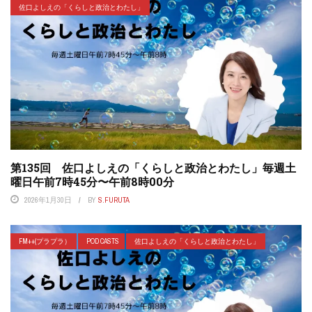
佐口よしえの「くらしと政治とわたし」
第135回 佐口よしえの「くらしと政治とわたし」毎週土
曜日午前7時45分〜午前8時00分
2026年1月30日
BY
S.FURUTA
FM++(プラプラ）
POD CASTS
佐口よしえの「くらしと政治とわたし」