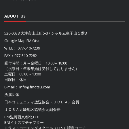
ABOUT US
520-0038 大津市山上町5-37 シャルム皇子山１階B
Google Map FM Otsu
TEL：
077-510-7239
FAX：077-510-7282
受付時間：月～金曜日 10:00～18:00
（祝祭日・年末年始は受付しておりません）
土曜日 08:00～13:00
日曜日 休日
E-mail：
info@fmotsu.com
所属団体
日本コミュニティ放送協会（ＪＣＢＡ）
会員
ＪＣＢＡ近畿地区協議会
元副会長
BNI滋賀西京都北ＤＣ
BNIイナズマチャプター
トラストコーチングスクール（TCS）認定コーチ