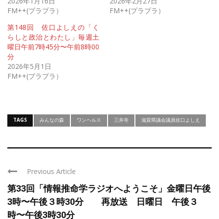
2026年1月16日
2026年2月27日
FM++(プラプラ）
FM++(プラプラ）
第148回 佐口よしえの「く
らしと政治とわたし」毎週土
曜日午前7時45分〜午前8時00
分
2026年5月1日
FM++(プラプラ）
TAGS
みんなの森
ワンヘルス
三井寺
滋賀県議会議員佐口よしえ
Previous Article
第33回「情報推命学ラジオへようこそ」金曜日午後
3時〜午後３時30分 再放送 日曜日 午後３
時〜午後3時30分