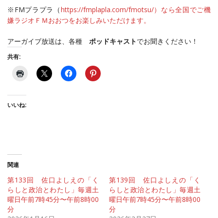
※FMプラプラ（
https://fmplapla.com/fmotsu/）なら全国でご機
嫌ラジオＦＭおおつをお楽しみいただけます。
アーガイブ放送は、各種
ポッドキャスト
でお聞きください！
共有:
いいね:
関連
第133回 佐口よしえの「く
第139回 佐口よしえの「く
らしと政治とわたし」毎週土
らしと政治とわたし」毎週土
曜日午前7時45分〜午前8時00
曜日午前7時45分〜午前8時00
分
分