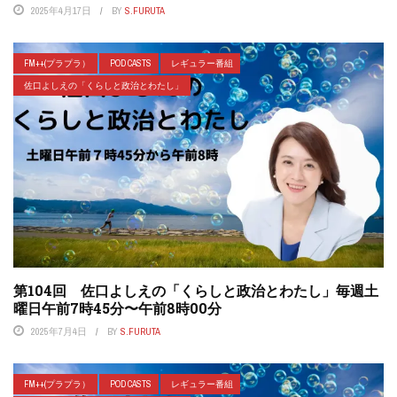
2025年4月17日
BY
S.FURUTA
FM++(プラプラ）
POD CASTS
レギュラー番組
佐口よしえの「くらしと政治とわたし」
第104回 佐口よしえの「くらしと政治とわたし」毎週土
曜日午前7時45分〜午前8時00分
2025年7月4日
BY
S.FURUTA
FM++(プラプラ）
POD CASTS
レギュラー番組