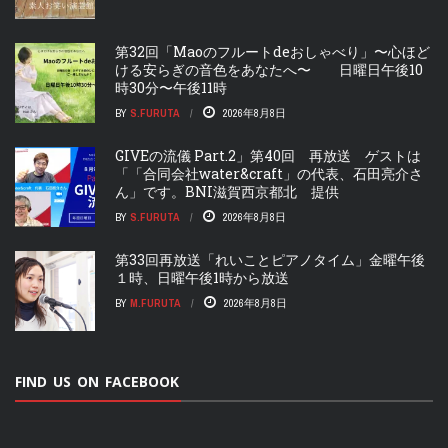
第32回「Maoのフルートdeおしゃべり」〜心ほど
ける安らぎの音色をあなたへ〜 日曜日午後10
時30分〜午後11時
BY
S.FURUTA
2026年8月8日
GIVEの流儀 Part.2」第40回 再放送 ゲストは
「「合同会社water&craft」の代表、石田亮介さ
ん」です。BNI滋賀西京都北 提供
BY
S.FURUTA
2026年8月8日
第33回再放送「れいことピアノタイム」金曜午後
１時、日曜午後1時から放送
BY
M.FURUTA
2026年8月8日
FIND US ON FACEBOOK