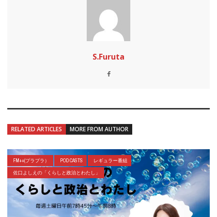
S.Furuta
RELATED ARTICLES
MORE FROM AUTHOR
FM++(プラプラ）
POD CASTS
レギュラー番組
佐口よしえの「くらしと政治とわたし」