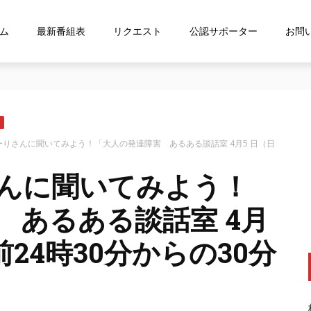
ム
最新番組表
リクエスト
公認サポーター
お問
な…』にお応え！FMおおつ ポッドキャスト配信中！
ーりさんに聞いてみよう！「大人の発達障害 あるある談話室 4月5 日（日
さんに聞いてみよう！
 あるある談話室 4月
前24時30分からの30分