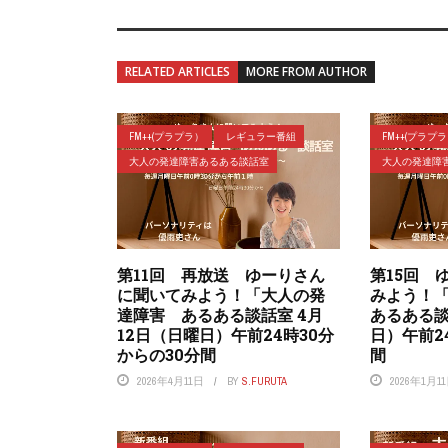
RELATED ARTICLES
MORE FROM AUTHOR
FM++(プラプラ）
レギュラー番組
FM++(プラプ
大人の発達障害あるある談話室
大人の発達障
第11回 再放送 ゆーりさん
第15回 
に聞いてみよう！「大人の発
みよう！
達障害 あるある談話室 4月
あるある談
12日（日曜日）午前24時30分
日）午前2
からの30分間
間
2026年4月11日
BY
S.FURUTA
2026年1月1