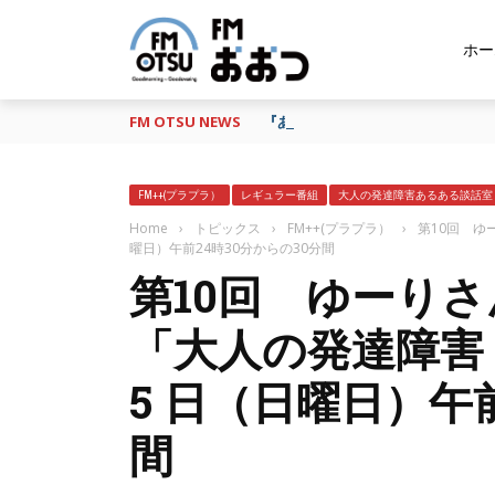
ホー
FM OTSU NEWS
『あの日の放送、もう一度聴きたい
FM++(プラプラ）
レギュラー番組
大人の発達障害あるある談話室
Home
›
トピックス
›
FM++(プラプラ）
›
第10回 ゆ
曜日）午前24時30分からの30分間
第10回 ゆーり
「大人の発達障害
5 日（日曜日）午
間