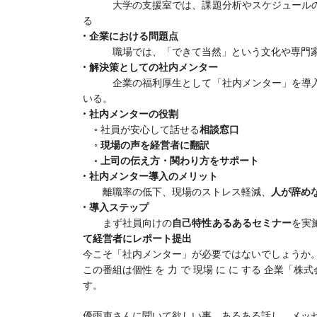
大学の支援室では、課題分析やスケジュールの可
る
•
企業における問題点
職場では、「できて当然」という文化や専門家
•
解決策としての社内メンター
企業の福利厚生として「社内メンター」を導
いる
。
•
社内メンターの役割
◦
社員が安心して話せる
相談窓口
◦
現場の声を経営者に翻訳
◦
上司の伝え方・関わり方をサポート
•
社内メンター導入のメリット
離職率の低下、現場のストレス軽減、
人が辞め
•
導入ステップ
まず社員向けの
自己特性あるあるセミナー
を実
て経営者にレポート提出
今こそ「社内メンター」が必要ではないでしょうか
この番組は個性 を 力 で 現場 に に する 企業「
す。
優雨吏さんに聞いて欲しい事、あるある話し、メッ