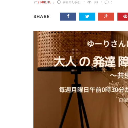
BY
S.FURUTA
2026年4月4日
549
0
SHARE: