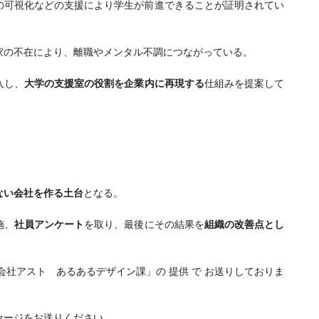
視化などの支援により学生が前進できることが証明されてい
の不在により、
離職やメンタル不調につながっている
。
入し、
大学の支援室の役割を企業内に再現する
仕組みを提案して
ない会社を作る土台
となる
。
施、
社員アンケート
を取り、最後にその結果を
組織の改善点とし
。
株式会社アスト あるあるデザイン課」の 提供 で お送りしておりま
セージをお送りください。