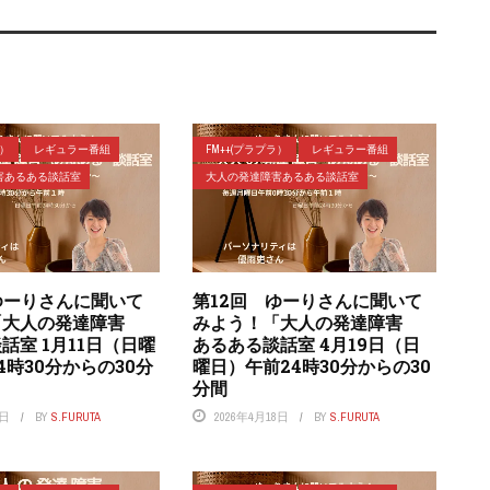
ラ）
レギュラー番組
FM++(プラプラ）
レギュラー番組
害あるある談話室
大人の発達障害あるある談話室
ゆーりさんに聞いて
第12回 ゆーりさんに聞いて
「大人の発達障害
みよう！「大人の発達障害
話室 1月11日（日曜
あるある談話室 4月19日（日
4時30分からの30分
曜日）午前24時30分からの30
分間
1日
BY
S.FURUTA
2026年4月18日
BY
S.FURUTA