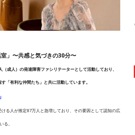
室」〜共感と気づきの30分〜
人（成人）の発達障害ファシリテーターとして活動しており、
指す「有利な仲間たち」と共に活動しています。
」
ける人が
推定87万人
と急増しており、その要因として
認知の広
ている
。