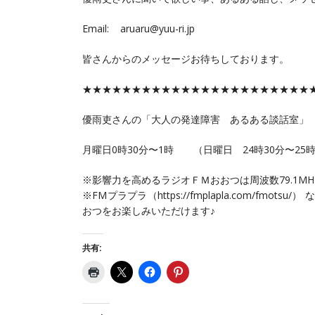
Email: aruaru@yuu-ri.jp
皆さんからのメッセージお待ちしております。
★★★★★★★★★★★★★★★★★★★★★★★
優雨吏さんの「大人の発達障害 あるある談話室」
月曜日0時30分〜1時 （日曜日 24時30分〜25
※影響力を高めるラジオＦＭおおつは周波数79.1M
※FMプラプラ（https://fmplapla.com/f
おつをお楽しみいただけます♪
共有: