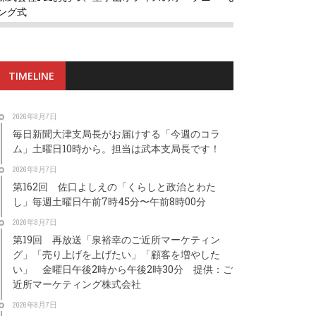
ング式
TIMELINE
2026年8月7日
毎日新聞大津支局長がお届けする「今週のコラ
ム」土曜日10時から。担当は武本支局長です！
2026年8月7日
第162回 佐口よしえの「くらしと政治とわた
し」毎週土曜日午前7時45分〜午前8時00分
2026年8月7日
第19回 再放送「泉裕幸のご近所マーケティン
グ」「売り上げを上げたい」「顧客を増やした
い」 金曜日午後2時から午後2時30分 提供：ご
近所マーケティング株式会社
2026年8月7日