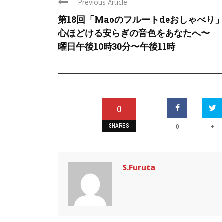
Previous Article
第18回「Maoのフルートdeおしゃべり
心ほどける安らぎの音色をあなたへ〜
曜日午後10時30分〜午後11時
0
SHARES
+
0
S.Furuta