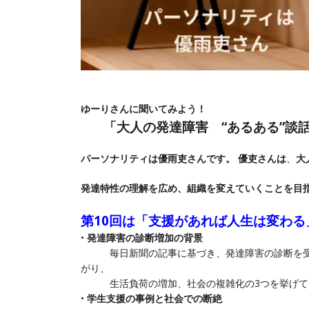
ゆーりさんに聞いてみよう！
「大人の発達障害 “あるある”談話
パーソナリティは優雨吏
さんです。
優吏さんは
、
大
発達特性の理解を広め、組織を変えていくことを目
第10回は「支援があれば人生は変わる
•
発達障害の診断増加の背景
毎日新聞の記事に基づき、発達障害の診断を受
がり、
生活負荷の増加、社会の複雑化
の3つを挙げ
•
学生支援の事例と社会での断絶