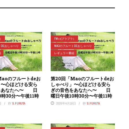
ラ）
FM++(プラプラ）
トDEおしゃべり
MAOのフルートDEおしゃべり
組
レギュラー番組
Maoのフルートdeお
第20回「Maoのフルートdeお
」〜心ほどける安ら
しゃべり」〜心ほどける安ら
をあなたへ〜 日
ぎの音色をあなたへ〜 日
0時30分〜午後11時
曜日午後10時30分〜午後11時
日
BY
S.FURUTA
2026年4月18日
BY
S.FURUTA