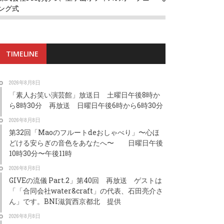
ング式
TIMELINE
2026年8月8日
「素人お笑い演芸館」放送日 土曜日午後8時か
ら8時30分 再放送 日曜日午後6時から6時30分
2026年8月8日
第32回「Maoのフルートdeおしゃべり」〜心ほ
どける安らぎの音色をあなたへ〜 日曜日午後
10時30分〜午後11時
2026年8月8日
GIVEの流儀 Part.2」第40回 再放送 ゲストは
「「合同会社water&craft」の代表、石田亮介さ
ん」です。BNI滋賀西京都北 提供
2026年8月8日