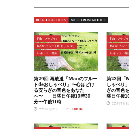
RELATED ARTICLES
MORE FROM AUTHOR
FM++(プラプラ）
FM++(プラプ
MAOのフルートDEおしゃべり
MAOのフルー
レギュラー番組
レギュラー番
第29回 再放送「Maoのフルー
第23回「
トdeおしゃべり」〜心ほどけ
しゃべり
る安らぎの音色をあなた
ぎの音色
へ〜 日曜日午後10時30
曜日午後1
分〜午後11時
2026年5月9
2026年7月11日
BY
S.FURUTA