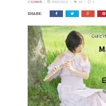
BY
S.FURUTA
2026年3月21日
441
0
SHARE: