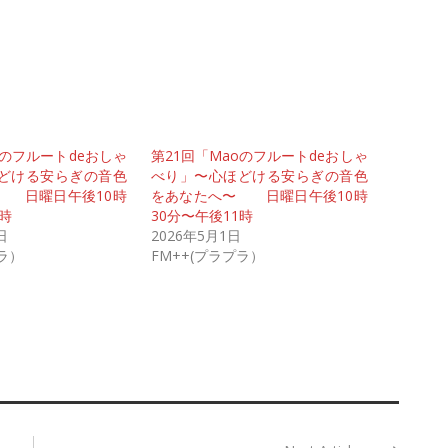
oのフルートdeおしゃ
第21回「Maoのフルートdeおしゃ
どける安らぎの音色
べり」〜心ほどける安らぎの音色
 日曜日午後10時
をあなたへ〜 日曜日午後10時
1時
30分〜午後11時
日
2026年5月1日
プラ）
FM++(プラプラ）