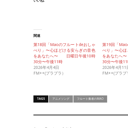
いいね:
関連
第18回「Maoのフルートdeおしゃ
第19回「Ma
べり」〜心ほどける安らぎの音色
べり」〜心ほ
をあなたへ〜 日曜日午後10時
をあなたへ〜
30分〜午後11時
30分〜午後1
2026年4月4日
2026年4月11
FM++(プラプラ）
FM++(プラ
TAGS
アニメソング
フルート奏者のMAO