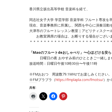
香川県立坂出高等学校 音楽科を経て、
同志社女子大学 学芸学部 音楽学科 フルート専攻を
現在、音楽事務所に所属し、関西を中心に演奏活動
大津市のフルートレッスン教室｜アビリティスクー
お教室満席の場合は、お断りする場合がございま
＊＊＊＊＊＊＊＊＊＊＊＊＊＊＊＊＊＊＊＊＊＊＊
「Maoのフルートdeおしゃべり」〜心ほどける安
日曜日の夜 おやすみ前のひとときご一緒しま
放送時間：日曜日午後10時30分〜午後11時
※FMおおつ 周波数79.1MHzでお楽しみください。
※FMプラプラ（
https://fmplapla.com/fmotsu/
）か
共有: