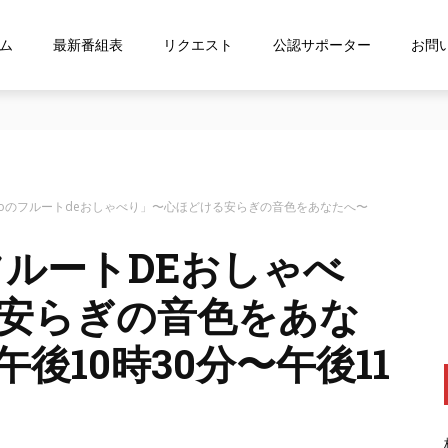
ム
最新番組表
リクエスト
公認サポーター
お問
ス「shelfs」を導⼊
Maoのフルートdeおしゃべり」〜心ほどける安らぎの音色をあなたへ〜
フルートDEおしゃべ
安らぎの音色をあな
10時30分〜午後11