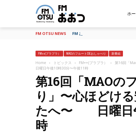
ホー
FM OTSU NEWS
FM おおつ、聴き逃し番組配信サービ
FM++(プラプラ）
MAOのフルートDEおしゃべり
新番組
Home
›
トピックス
›
FM++(プラプラ）
›
第16回「
日曜日午後10時30分〜午後11時
第16回「MAOの
り」〜心ほどける
たへ〜 日曜日午後
時