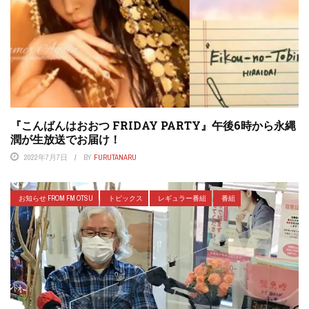
『こんばんはおおつ FRIDAY PARTY』午後6時から永縄
潤が生放送でお届け！
2022年7月7日
BY
FURUTANARU
お知らせ FROM FM OTSU
トピックス
レギュラー番組
番組