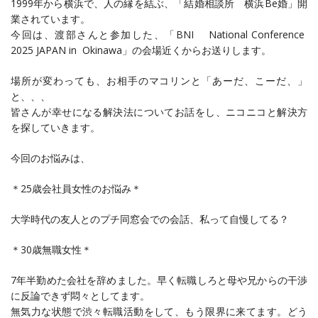
1999年から横浜で、人の縁を結ぶ、「結婚相談所 横浜Be婚」開
業されています。
今回は、渡部さんと参加した、「BNI National Conference
2025 JAPAN in Okinawa」の会場近くからお送りします。
場所が変わっても、お相手のマコリンと「あーだ、こーだ、」
と、、、
皆さんが幸せになる解決法についてお話をし、ニコニコと解決方
を探していきます。
今回のお悩みは、
＊25歳会社員女性のお悩み＊
大学時代の友人とのプチ同窓会での会話、私って自慢してる？
＊30歳無職女性＊
7年半勤めた会社を辞めました。早く転職しろと母や兄からの干渉
に反論できず悶々としてます。
無気力な状態で渋々転職活動をして、もう限界に来てます。どう