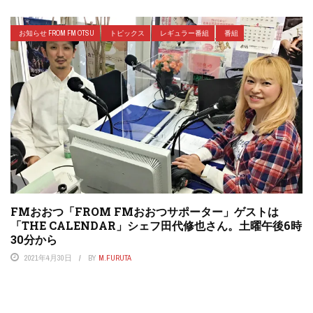
お知らせ FROM FM OTSU
トピックス
レギュラー番組
番組
FMおおつ「FROM FMおおつサポーター」ゲストは
「THE CALENDAR」シェフ田代修也さん。土曜午後6時
30分から
2021年4月30日
BY
M.FURUTA