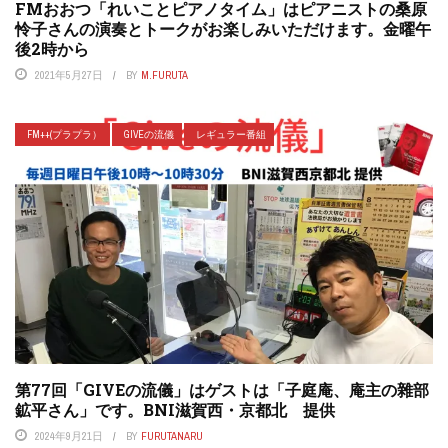
FMおおつ「れいことピアノタイム」はピアニストの桑原
怜子さんの演奏とトークがお楽しみいただけます。金曜午
後2時から
2021年5月27日
BY
M.FURUTA
FM++(プラプラ）
GIVEの流儀
レギュラー番組
第77回「GIVEの流儀」はゲストは「子庭庵、庵主の雜部
鉱平さん」です。BNI滋賀西・京都北 提供
2024年9月21日
BY
FURUTANARU