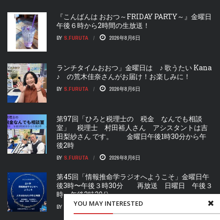
『こんばんは おおつ～FRIDAY PARTY～』金曜日
午後６時から2時間の生放送！
BY
S.FURUTA
2026年8月6日
ランチタイムおおつ」金曜日は ♪ 歌うたい Kana
♪ の荒木佳奈さんがお届け！お楽しみに！
BY
S.FURUTA
2026年8月6日
第97回「ひろと税理士の 税金 なんでも相談
室」 税理士 村田裕人さん アシスタントは吉
田梨紗さん です。 金曜日午後1時30分から午
後2時
BY
S.FURUTA
2026年8月6日
第45回「情報推命学ラジオへようこそ」金曜日午
後3時〜午後３時30分 再放送 日曜日 午後３
時〜午後3時30分
YOU MAY INTERESTED
BY
S.FURUTA
2026年8月6日