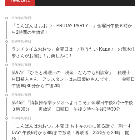
2026年8月6日
『こんばんは おおつ～FRIDAY PARTY～』金曜日午後６時か
ら2時間の生放送！
2026年8月6日
ランチタイムおおつ」金曜日は ♪ 歌うたい Kana ♪ の荒木佳
奈さんがお届け！お楽しみに！
2026年8月6日
第97回「ひろと税理士の 税金 なんでも相談室」 税理士
村田裕人さん アシスタントは吉田梨紗さん です。 金曜日
午後1時30分から午後2時
2026年8月6日
第45回「情報推命学ラジオへようこそ」金曜日午後3時〜午後
３時30分 再放送 日曜日 午後３時〜午後3時30分
2026年8月5日
「こんばんはおおつ」木曜日! おトキの心に笹る話で、刺ーす
DAY! 午後6時から8時まで放送！再放送 22時から24時 開
始！