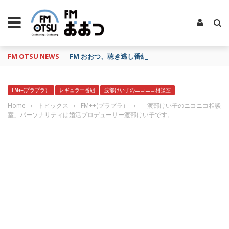
FM OTSU NEWS
FM おおつ、聴き逃し番組配信サービス「shelfs」
FM++(プラプラ）
レギュラー番組
渡部けい子のニコニコ相談室
Home
›
トピックス
›
FM++(プラプラ）
›
「渡部けい子のニコニコ相談
室」パーソナリティは婚活プロデューサー渡部けい子です。