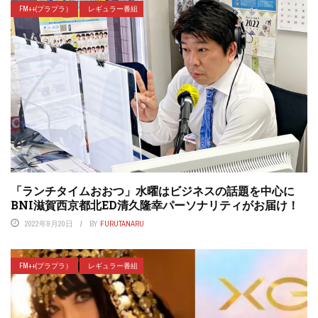
FM++(プラプラ）
レギュラー番組
「ランチタイムおおつ」水曜はビジネスの話題を中心に
BNI滋賀西京都北ED清久隆幸パーソナリティがお届け！
2022年9月20日
BY
FURUTANARU
FM++(プラプラ）
レギュラー番組