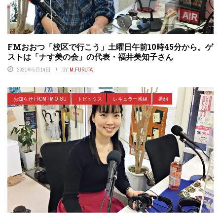
FMおおつ「校区で行こう」土曜日午前10時45分から。ゲ
ストは「ナす美の会」の代表・福井美知子さん
2021年5月14日
BY
M.FURUTA
お知らせ FROM FM OTSU
トピックス
レギュラー番組
番組