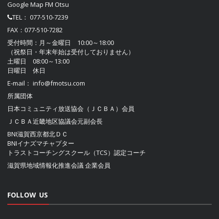
Google Map FM Otsu
TEL：
077-510-7239
FAX：077-510-7282
受付時間：月～金曜日 10:00～18:00
（祝祭日・年末年始は受付しておりません）
土曜日 08:00～13:00
日曜日 休日
E-mail：
info@fmotsu.com
所属団体
日本コミュニティ放送協会（ＪＣＢＡ）
会員
ＪＣＢＡ近畿地区協議会
元副会長
BNI滋賀西京都北ＤＣ
BNIイナズマチャプター
トラストコーチングスクール（TCS）認定コーチ
滋賀県地域情報化推進会議
企業会員
FOLLOW US