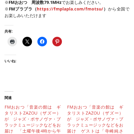
※
FMおおつ 周波数79.1MHz
でお楽しみください。
※
FMプラプラ（
https://fmplapla.com/fmotsu/
）
から全国で
お楽しみいただけます
共有:
いいね:
関連
FMおおつ「音楽の館は ギ
FMおおつ「音楽の館は ギ
タリストZAZOU（ザズー）
タリストZAZOU（ザズー）
が ジャズ・ボサノヴァ・ブ
が ジャズ・ボサノヴァ・ブ
ラックミュージックなどをお
ラックミュージックなどをお
届け 「土曜午後4時から午
届け ゲストは「寺崎純さ