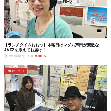
【ランチタイムおおつ】木曜日はマダム芦田が素敵な
JAZZを添えてお届け！
2022年6月22日
BY
M.FURUTA
FM++(プラプラ）