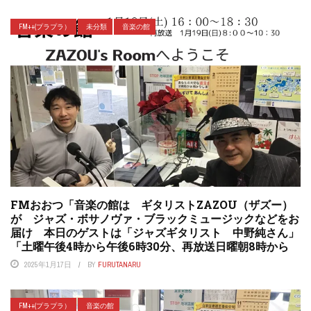
FM++(プラプラ）
未分類
音楽の館
FMおおつ「音楽の館は ギタリストZAZOU（ザズー）
が ジャズ・ボサノヴァ・ブラックミュージックなどをお
届け 本日のゲストは「ジャズギタリスト 中野純さん」
「土曜午後4時から午後6時30分、再放送日曜朝8時から
2025年1月17日
BY
FURUTANARU
FM++(プラプラ）
音楽の館