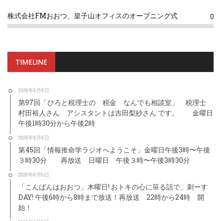
株式会社FMおおつ、皇子山オフィスのオープニング式
0
TIMELINE
2026年8月6日
第97回「ひろと税理士の 税金 なんでも相談室」 税理士
村田裕人さん アシスタントは吉田梨紗さん です。 金曜日
午後1時30分から午後2時
2026年8月6日
第45回「情報推命学ラジオへようこそ」金曜日午後3時〜午後
３時30分 再放送 日曜日 午後３時〜午後3時30分
2026年8月5日
「こんばんはおおつ」木曜日! おトキの心に笹る話で、刺ーす
DAY! 午後6時から8時まで放送！再放送 22時から24時 開
始！