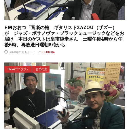
FMおおつ「音楽の館 ギタリストZAZOU（ザズー）
が ジャズ・ボサノヴァ・ブラックミュージックなどをお
届け 本日のゲストは皇甫純圭さん 土曜午後4時から午
後6時、再放送日曜朝8時から
2023年11月17日
BY
S.FURUTA
FM++(プラプラ）
音楽の館