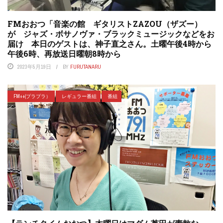
FMおおつ「音楽の館 ギタリストZAZOU（ザズー）
が ジャズ・ボサノヴァ・ブラックミュージックなどをお
届け 本日のゲストは、神子直之さん。土曜午後4時から
午後6時、再放送日曜朝8時から
2023年5月19日
BY
FURUTANARU
FM++(プラプラ）
レギュラー番組
番組