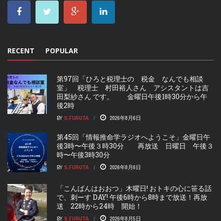
RECENT
POPULAR
第97回「ひろと税理士の 税金 なんでも相談
室」 税理士 村田裕人さん アシスタントは吉
田梨紗さん です。 金曜日午後1時30分から午
後2時
BY
S.FURUTA
2026年8月6日
第45回「情報推命学ラジオへようこそ」金曜日午
後3時〜午後３時30分 再放送 日曜日 午後３
時〜午後3時30分
BY
S.FURUTA
2026年8月6日
「こんばんはおおつ」木曜日! おトキの心に笹る話
で、刺ーす DAY! 午後6時から8時まで放送！再放
送 22時から24時 開始！
BY
S.FURUTA
2026年8月5日