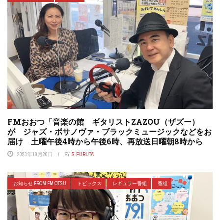
FMおおつ「音楽の館 ギタリストZAZOU（ザズー）
が ジャズ・ボサノヴァ・ブラックミュージックなどをお
届け 土曜午後4時から午後6時、再放送日曜朝8時から
2023年10月20日
BY
S.FURUTA
お知らせ FROM FM OTSU
トピックス
レギュラー番組
番組