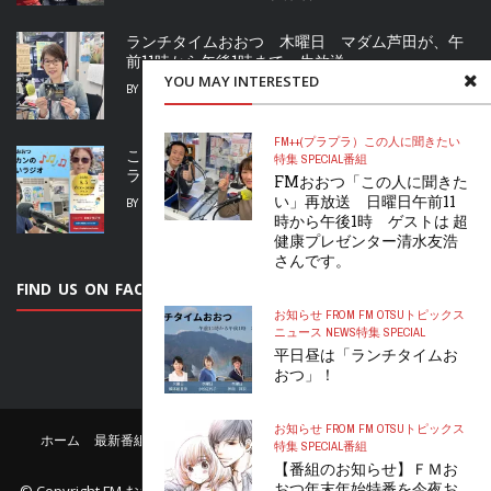
ランチタイムおおつ 木曜日 マダム芦田が、午
前11時から午後1時まで、生放送
YOU MAY INTERESTED
BY
FURUTANARU
2026年8月5日
FM++(プラプラ）
この人に聞きたい
こんばんはおおつ 水曜日 “ヒラカンのすいすい
特集 SPECIAL
番組
ラジオ” 午後6時スタート！2時間生放送！！
FMおおつ「この人に聞きた
い」再放送 日曜日午前11
BY
FURUTANARU
2026年8月4日
時から午後1時 ゲストは 超
健康プレゼンター清水友浩
さんです。
FIND US ON FACEBOOK
お知らせ FROM FM OTSU
トピックス
ニュース NEWS
特集 SPECIAL
平日昼は「ランチタイムお
おつ」！
お知らせ FROM FM OTSU
トピックス
ホーム
最新番組表
リクエスト
公認サポーター
お問い合わせ
特集 SPECIAL
番組
FMおおつについて
【番組のお知らせ】ＦＭお
おつ年末年始特番を今夜お