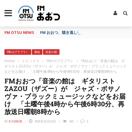
FM OTSU NEWS
FM おおつ、聴き逃し番組配信サービス「shelfs」
FM++(プラプラ）
番組
音楽の館
Home
›
トピックス
›
FM++(プラプラ）
›
FMおおつ「音楽の館は ギ
タリストZAZOU（ザズー）が ジャズ・ボサノヴァ・ブラックミュージック
などをお届け 「土曜午後4時から午後6時30分、再放送日曜朝8時から
FMおおつ「音楽の館は ギタリスト
ZAZOU（ザズー）が ジャズ・ボサノ
ヴァ・ブラックミュージックなどをお届
け 「土曜午後4時から午後6時30分、再
放送日曜朝8時から
BY
S.FURUTA
2025年11月14日
422
0