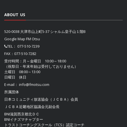
ABOUT US
520-0038 大津市山上町5-37 シャルム皇子山１階B
Google Map FM Otsu
TEL：
077-510-7239
FAX：077-510-7282
受付時間：月～金曜日 10:00～18:00
（祝祭日・年末年始は受付しておりません）
土曜日 08:00～13:00
日曜日 休日
E-mail：
info@fmotsu.com
所属団体
日本コミュニティ放送協会（ＪＣＢＡ）
会員
ＪＣＢＡ近畿地区協議会
元副会長
BNI滋賀西京都北ＤＣ
BNIイナズマチャプター
トラストコーチングスクール（TCS）認定コーチ