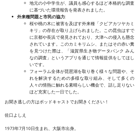
地元の小中学生が、議員も感心するほど本格的な調査
に基づいた環境報告を発表されました。
外来種問題と市民の協力
:
桜や桃の木に被害を及ぼす外来種「クビアカツヤカミ
キリ」の存在が取り上げられました。この昆虫はすで
に京都や長浜で発見されており、大津への侵入も懸念
されています。このカミキリムシ、またはその赤い糞
を見つけた際は、「滋賀県生き物データバンク みん
なの調査」というアプリを通じて情報提供をしてほし
いです。
フォーラム全体が琵琶湖を取り巻く様々な問題や、そ
れを解決するための多様な取り組み、そして多くの
人々の情熱に触れる素晴らしい機会で、話し足りない
ほど充実した一日でした。
お聞き逃しの方はポッドキャストでお聞きください！
佐口よしえ
1973年7月10日生まれ、大阪市出身。