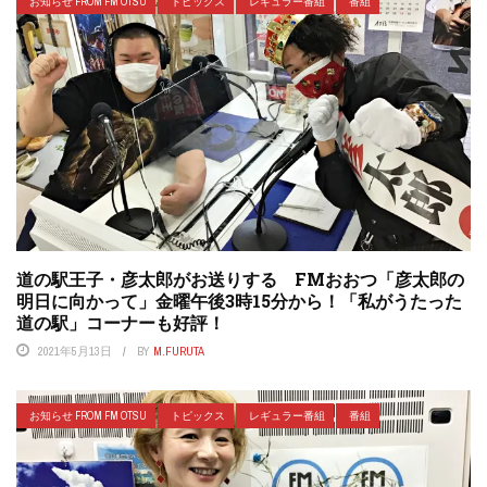
お知らせ FROM FM OTSU
トピックス
レギュラー番組
番組
道の駅王子・彦太郎がお送りする FMおおつ「彦太郎の
明日に向かって」金曜午後3時15分から！「私がうたった
道の駅」コーナーも好評！
2021年5月13日
BY
M.FURUTA
お知らせ FROM FM OTSU
トピックス
レギュラー番組
番組