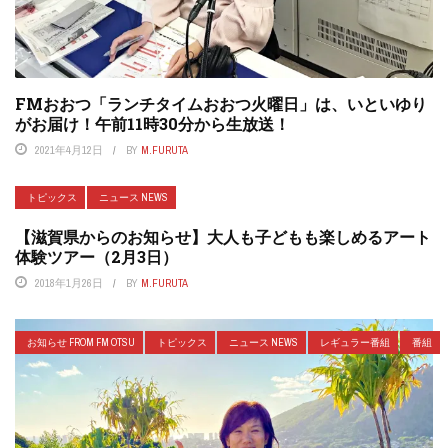
FMおおつ「ランチタイムおおつ火曜日」は、いといゆり
がお届け！午前11時30分から生放送！
2021年4月12日
BY
M.FURUTA
トピックス
ニュース NEWS
【滋賀県からのお知らせ】大人も子どもも楽しめるアート
体験ツアー（2月3日）
2018年1月26日
BY
M.FURUTA
お知らせ FROM FM OTSU
トピックス
ニュース NEWS
レギュラー番組
番組