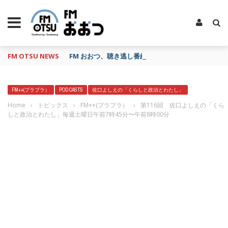
FM OTSU NEWS
FM おおつ、聴き逃し番組配信サービス「shelfs」
FM++(プラプラ）
POD CASTS
佐口よしえの「くらしと政治とわたし」
Home
›
トピックス
›
FM++(プラプラ）
›
第116回 佐口よしえの「くら
しと政治とわたし」毎週土曜日午前7時45分〜午前8時00分