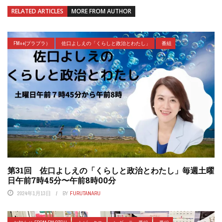
RELATED ARTICLES
MORE FROM AUTHOR
FM++(プラプラ）
佐口よしえの「くらしと政治とわたし」
番組
第31回 佐口よしえの「くらしと政治とわたし」毎週土曜
日午前7時45分〜午前8時00分
2024年1月13日
BY
FURUTANARU