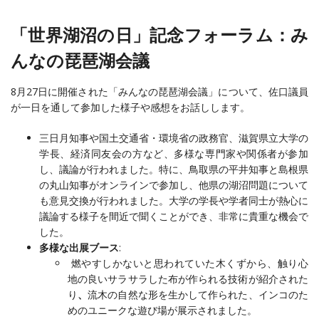
「世界湖沼の日」記念フォーラム：み
んなの琵琶湖会議
8月27日に開催された「みんなの琵琶湖会議」について、佐口議員
が一日を通して参加した様子や感想をお話しします。
三日月知事や国土交通省・環境省の政務官、滋賀県立大学の
学長、経済同友会の方など、多様な専門家や関係者が参加
し、議論が行われました。特に、鳥取県の平井知事と島根県
の丸山知事がオンラインで参加し、他県の湖沼問題について
も意見交換が行われました。大学の学長や学者同士が熱心に
議論する様子を間近で聞くことができ、非常に貴重な機会で
した。
多様な出展ブース
:
燃やすしかないと思われていた木くずから、触り心
地の良いサラサラした布が作られる技術が紹介された
り
、
流木の自然な形を生かして作られた、インコのた
めのユニークな遊び場が展示されました。