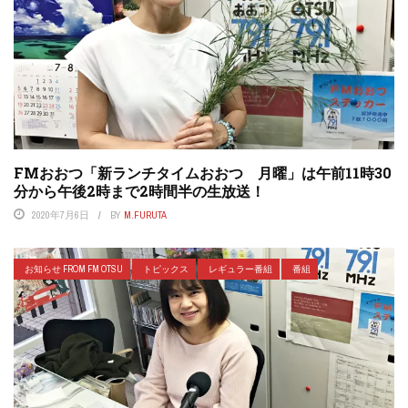
FMおおつ「新ランチタイムおおつ 月曜」は午前11時30
分から午後2時まで2時間半の生放送！
2020年7月6日
BY
M.FURUTA
お知らせ FROM FM OTSU
トピックス
レギュラー番組
番組