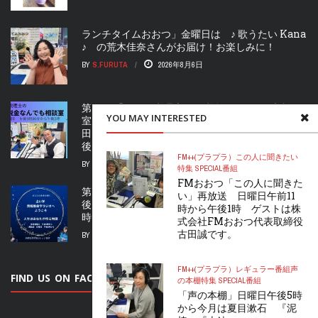
ランチタイムおおつ」金曜日は ♪ 歌うたい Kana
♪ の荒木佳奈さんがお届け！お楽しみに！
BY
S.FURUTA
2026年8月6日
第97回「ひろと税理士の 税金 なんでも相談
YOU MAY INTERESTED
室」 税理士 村田裕人さん アシスタントは吉
田梨紗さん です。 金曜日午後1時30分から午
後2時
FM++(プラプラ）
この人に聞きたい
BY
S.FURUTA
2026年8月6日
特集 SPECIAL
番組
FMおおつ「この人に聞きた
第45回「情報推命学ラジオへようこそ」金曜日午
い」再放送 日曜日午前11
後3時〜午後３時30分 再放送 日曜日 午後３
時から午後1時 ゲストは株
時〜午後3時30分
式会社FMおおつ代表取締役
古田誠です。
BY
S.FURUTA
2026年8月6日
FM++(プラプラ）
レギュラー番組
声
FIND US ON FACEBOOK
の本棚
特集 SPECIAL
番組
「声の本棚」日曜日午後5時
から今月は夏目漱石 『泥