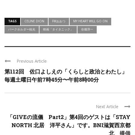
TAGS
CELINE DION
FMおおつ
MY HEART WILL GO ON
バークホルダー桂光
映画「タイタニック」
谷畑淳一
Previous Article
第112回 佐口よしえの「くらしと政治とわたし」
毎週土曜日午前7時45分〜午前8時00分
Next Article
「GIVEの流儀 Part2」第4回のゲストは「STAY
NORTH 北居 洋平さん」です。BNI滋賀西京都
北 提供