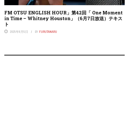
FM OTSU ENGLISH HOUR」第42回「 One Moment
in Time – Whitney Houston」（6月7日放送）テキス
ト
2025年6月5日
BY
FURUTANARU