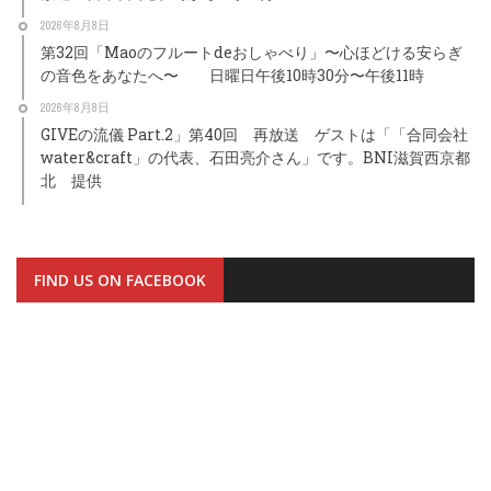
2026年8月8日
第32回「Maoのフルートdeおしゃべり」〜心ほどける安らぎ
の音色をあなたへ〜 日曜日午後10時30分〜午後11時
2026年8月8日
GIVEの流儀 Part.2」第40回 再放送 ゲストは「「合同会社
water&craft」の代表、石田亮介さん」です。BNI滋賀西京都
北 提供
FIND US ON FACEBOOK