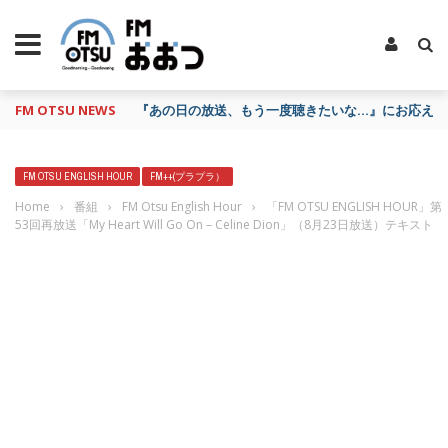
FM OTSU NEWS
『あの日の放送、もう一度聴きたいな…』にお応え！
FM OTSU ENGLISH HOUR
FM++(プラプラ）
Home
›
番組
›
FM Otsu English Hour
›
「FM OTSU ENGLISH HOUR」第
53回再放送「My Heart Will Go On – Celine Dion」（8月23日放送）テキスト