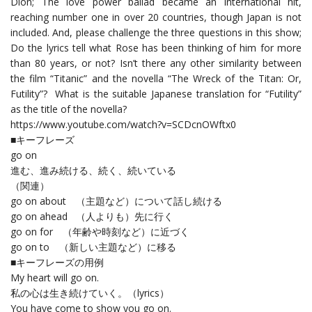
Dion; The love power ballad became an international hit,
reaching number one in over 20 countries, though Japan is not
included. And, please challenge the three questions in this show;
Do the lyrics tell what Rose has been thinking of him for more
than 80 years, or not? Isn’t there any other similarity between
the film “Titanic” and the novella “The Wreck of the Titan: Or,
Futility”? What is the suitable Japanese translation for “Futility”
as the title of the novella?
https://www.youtube.com/watch?v=SCDcnOWftx0
■キーフレーズ
go on
進む、進み続ける、続く、続いている
（関連）
go on about （主題など）について話し続ける
go on ahead （人よりも）先に行く
go on for （年齢や時刻など）に近づく
go on to （新しい主題など）に移る
■キーフレーズの用例
My heart will go on.
私の心は生き続けていく。（lyrics）
You have come to show you go on.