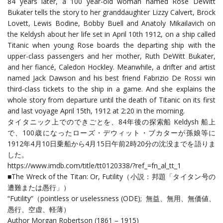
84 years later, a 100 year-old woman named Rose DeWitt
Bukater tells the story to her granddaughter Lizzy Calvert, Brock
Lovett, Lewis Bodine, Bobby Buell and Anatoly Mikailavich on
the Keldysh about her life set in April 10th 1912, on a ship called
Titanic when young Rose boards the departing ship with the
upper-class passengers and her mother, Ruth DeWitt Bukater,
and her fiancé, Caledon Hockley. Meanwhile, a drifter and artist
named Jack Dawson and his best friend Fabrizio De Rossi win
third-class tickets to the ship in a game. And she explains the
whole story from departure until the death of Titanic on its first
and last voyage April 15th, 1912 at 2:20 in the morning.
タイタニック上でのできごとを、84年後の探索船 Keldysh 船上
で、100歳になったローズ・デウィット・ブカターが孫娘等に
1912年4月10日乗船から4月15日午前2時20分の沈没までを語りま
した。
https://www.imdb.com/title/tt0120338/?ref_=fn_al_tt_1
■The Wreck of the Titan: Or, Futility（小説：邦題「タイタン号の
遭難または愚行」）
“Futility”（pointless or uselessness (ODE); 無益、無用、無価値、
愚行、空虚、軽薄）
Author Morgan Robertson (1861 – 1915)