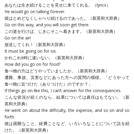
あなたは生き続けることを見せに来てくれる。（lyrics）
He would go on talking forever.
彼はとめどなくしゃべり続けるのであった。（新英和大辞典）
Go on this way, and you will soon get there.
この道を行けば、じきにそこへ着きます。（新英和大辞典）
Go on the air!
放送してくれ！（新英和大辞典）
It must be going on for six.
かれこれ6時に違いない。（新英和大辞典）
How did you go on for food?
食べ物の方はどうやっていましたか。（新英和大辞典）
遭難、事故、災害などにあった方への質問の模様。「どうやって
食べ物に近づけた（ありつけた）のですか？」
If things go on like this, I can’t answer for the consequences.
こんな状況が続くのなら、結果については責任はもてない。（新
英和大辞典）
He went on about the difficulty, the expense, and so on and so
forth.
彼は困難なこと、経費ことなど、いろいろなことについて話を続
けた。（新英和大辞典）