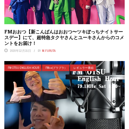
FMおおつ【新こんばんはおおつ〜ツキぼっちナイトサー
スデー】にて、超特急タクヤさんとユーキさんからのコメ
ントをお届け！
2020年12月15日
BY
M.FURUTA
FM OTSU ENGLISH HOUR
FM++(プラプラ）
レギュラー番組