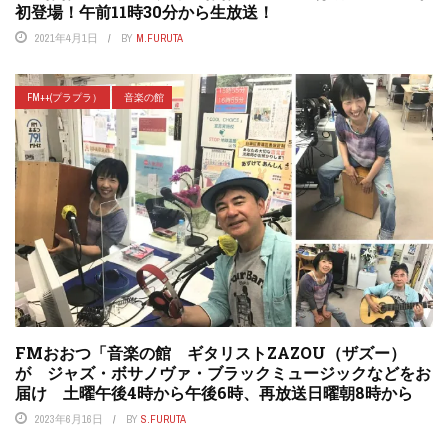
初登場！午前11時30分から生放送！
2021年4月1日
BY
M.FURUTA
FM++(プラプラ）
音楽の館
FMおおつ「音楽の館 ギタリストZAZOU（ザズー）
が ジャズ・ボサノヴァ・ブラックミュージックなどをお
届け 土曜午後4時から午後6時、再放送日曜朝8時から
2023年6月16日
BY
S.FURUTA