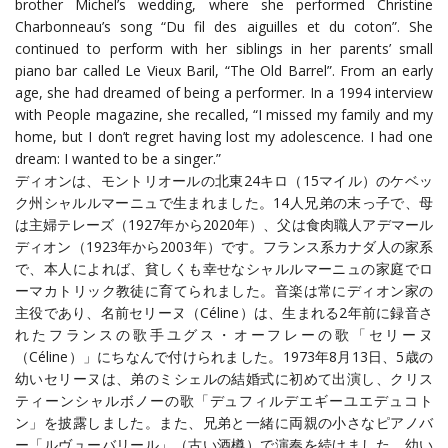
brother Michel’s wedding, where she performed Christine
Charbonneau’s song “Du fil des aiguilles et du coton”. She
continued to perform with her siblings in her parents’ small
piano bar called Le Vieux Baril, “The Old Barrel”. From an early
age, she had dreamed of being a performer. In a 1994 interview
with People magazine, she recalled, “I missed my family and my
home, but I don’t regret having lost my adolescence. I had one
dream: I wanted to be a singer.”
ディオンは、モントリオールの北東24キロ（15マイル）のケベッ
ク州シャルルマーニュで生まれました。14人兄弟の末っ子で、母
は主婦テレーズ（1927年から2020年）、父は食肉職人アデマール
ディオン（1923年から2003年）です。フランス系カナダ人の家系
で、本人によれば、貧しくも幸せなシャルルマーニュの家庭でロ
ーマカトリック教徒に育てられました。音楽は常にディオン家の
主役であり、名前セリーヌ（Céline）は、生まれる2年前に録音さ
れたフランスの歌手ユグス・オーフレーの歌「セリーヌ
（Céline）」にちなんで付けられました。1973年8月13日、5歳の
幼いセリーヌは、弟のミシェルの結婚式に初めて出演し、クリス
ティーンシャルボノーの歌「デュフィルデエギーユエデュコト
ン」を披露しました。また、兄弟と一緒に両親の小さなピアノバ
ー「ルヴューバリール」（古い酒樽）で演奏を続けました。幼い