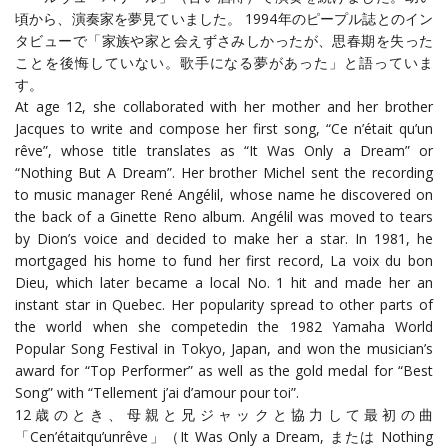
頃から、演奏家を夢見ていました。 1994年のピープル誌とのイン
タビューで「家族や家と会えずさみしかったが、思春期を失った
ことを後悔していない。歌手になる夢があった」と語っていま
す。
At age 12, she collaborated with her mother and her brother
Jacques to write and compose her first song, “Ce n’était qu’un
rêve”, whose title translates as “It Was Only a Dream” or
“Nothing But A Dream”. Her brother Michel sent the recording
to music manager René Angélil, whose name he discovered on
the back of a Ginette Reno album. Angélil was moved to tears
by Dion’s voice and decided to make her a star. In 1981, he
mortgaged his home to fund her first record, La voix du bon
Dieu, which later became a local No. 1 hit and made her an
instant star in Quebec. Her popularity spread to other parts of
the world when she competedin the 1982 Yamaha World
Popular Song Festival in Tokyo, Japan, and won the musician’s
award for “Top Performer” as well as the gold medal for “Best
Song” with “Tellement j’ai d’amour pour toi”.
12歳のとき、母親と兄ジャックと協力して最初の曲
「Cen’étaitqu’unrêve」（It Was Only a Dream, または Nothing