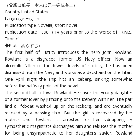
（父親は船長、本人は元一等航海士）
Country United States
Language English
Publication type Novella, short novel
Publication date 1898（14 years prior to the werck of “R.M.S.
Titanic”
◆Plot（あらすじ）
The first half of Futility introduces the hero John Rowland.
Rowland is a disgraced former US Navy officer. Now an
alcoholic fallen to the lowest levels of society, he has been
dismissed from the Navy and works as a deckhand on the Titan.
One April night the ship hits an iceberg, sinking somewhat
before the halfway point of the novel.
The second half follows Rowland. He saves the young daughter
of a former lover by jumping onto the iceberg with her. The pair
find a lifeboat washed up on the iceberg, and are eventually
rescued by a passing ship. But the girl is recovered by her
mother and Rowland is arrested for her kidnapping. A
sympathetic magistrate discharges him and rebukes the mother
for being unsympathetic to her daughter’s savior. Rowland