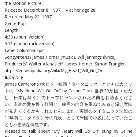
the Motion Picture
Released December 8, 1997 – at her age 28
Recorded May 22, 1997
Genre Pop
Length
4:39 (album version)
5:11 (soundtrack version)
Label Columbia Epic
Songwriter(s) James Horner (music), Will Jennings (lyrics)
Producer(s) Walter Afanasieff, James Horner, Simon Franglen
https://en.wikipedia.org/wiki/My_Heart_Will_Go_On
■ポイント
James Cameronの大ヒット映画「タイタニック」とともに大ヒッ
トの “My Heart Will Go On” by Celine Dion, 世界20か国（ただ
し、日本は除く）でトップにランクされた名曲をお聴きくださ
い。永遠の愛を誓う歌詞と、映画の内容を重ねてみると深い意味
が見えてくるかもしれません。また、実際のタイタニック沈没の
14年前に「タイタン号の沈没」として米国で小説になっていたこ
とも不思議な偶然です。
Pleased to talk about “My Heart Will Go On” sung by Celine