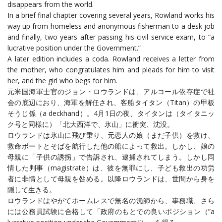
disappears from the world.
In a brief final chapter covering several years, Rowland works his
way up from homeless and anonymous fisherman to a desk job
and finally, two years after passing his civil service exam, to “a
lucrative position under the Government.”
A later edition includes a coda. Rowland receives a letter from
the mother, who congratulates him and pleads for him to visit
her, and the girl who begs for him.
元米国海軍士官のジョン・ロウランドは、アルコール依存症で社
会の底辺におり、海軍を解任され、客船タイタン（Titan）の甲板
そうじ係（a deckhand）。4月1日の夜、タイタンは（タイタニッ
ク号と同様に）「北大西洋で、氷山」に衝突、沈没。
ロウランドは氷山に飛び乗り、元恋人の娘（まだ子供）を救け、
救命ボートとそばを航行した他の船によって救出。しかし、娘の
母親に「子供の誘拐」で告訴され、逮捕されてしまう。しかし同
情した判事（magistrate）は、彼を無罪にし、子ども救出の功労
者に非情として母親を咎める。以降ロウランドは、世間から身を
隠して生きる。
ロウランドはやがてホームレスで無名の漁師から、事務職、さら
には公務員試験に合格して「政府のもとでの良いポジション（”a