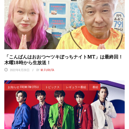
「こんばんはおおつ〜ツキぼっちナイトMT」は最終回！
木曜18時から生放送！
2022年6月29日
BY
M.FURUTA
お知らせ FROM FM OTSU
トピックス
レギュラー番組
番組