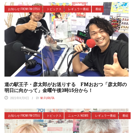
お知らせ FROM FM OTSU
トピックス
レギュラー番組
番組
道の駅王子・彦太郎がお送りする FMおおつ「彦太郎の
明日に向かって」金曜午後3時15分から！
2021年9月9日
BY
M.FURUTA
お知らせ FROM FM OTSU
トピックス
ニュース NEWS
レギュラー番組
番組