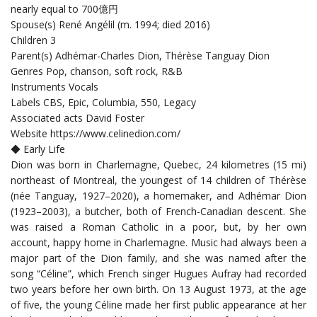
nearly equal to 700億円
Spouse(s) René Angélil (m. 1994; died 2016)
Children 3
Parent(s) Adhémar-Charles Dion, Thérèse Tanguay Dion
Genres Pop, chanson, soft rock, R&B
Instruments Vocals
Labels CBS, Epic, Columbia, 550, Legacy
Associated acts David Foster
Website
https://www.celinedion.com/
◆ Early Life
Dion was born in Charlemagne, Quebec, 24 kilometres (15 mi)
northeast of Montreal, the youngest of 14 children of Thérèse
(née Tanguay, 1927–2020), a homemaker, and Adhémar Dion
(1923–2003), a butcher, both of French-Canadian descent. She
was raised a Roman Catholic in a poor, but, by her own
account, happy home in Charlemagne. Music had always been a
major part of the Dion family, and she was named after the
song “Céline”, which French singer Hugues Aufray had recorded
two years before her own birth. On 13 August 1973, at the age
of five, the young Céline made her first public appearance at her