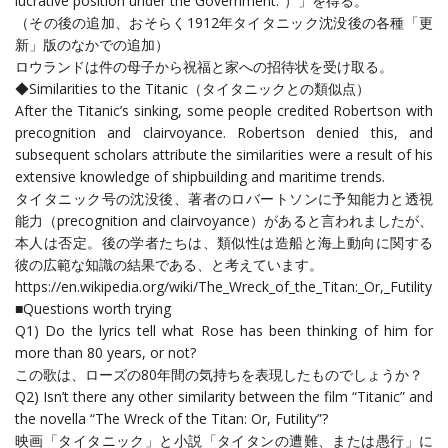
lucrative position under the Government.”）」を得る。
（その後の追加、おそらく1912年タイタニック沈没後の各種「更
新」版のなかでの追加）
ロウランドは件の母子から祝福と家への招待状を受け取る。
◆Similarities to the Titanic（タイタニックとの類似点）
After the Titanic’s sinking, some people credited Robertson with
precognition and clairvoyance. Robertson denied this, and
subsequent scholars attribute the similarities were a result of his
extensive knowledge of shipbuilding and maritime trends.
タイタニック号の沈没後、著者のロバートソンに予知能力と透視
能力（precognition and clairvoyance）があると言われましたが、
本人は否定。後の学者たちは、類似性は造船と海上動向に関する
彼の広範な知識の結果である、と考えています。
https://en.wikipedia.org/wiki/The_Wreck_of_the_Titan:_Or,_Futility
■Questions worth trying
Q1) Do the lyrics tell what Rose has been thinking of him for
more than 80 years, or not?
この歌は、ローズの80年間の気持ちを表現したものでしょうか？
Q2) Isn’t there any other similarity between the film “Titanic” and
the novella “The Wreck of the Titan: Or, Futility”?
映画「タイタニック」と小説「タイタンの遭難、または愚行」に