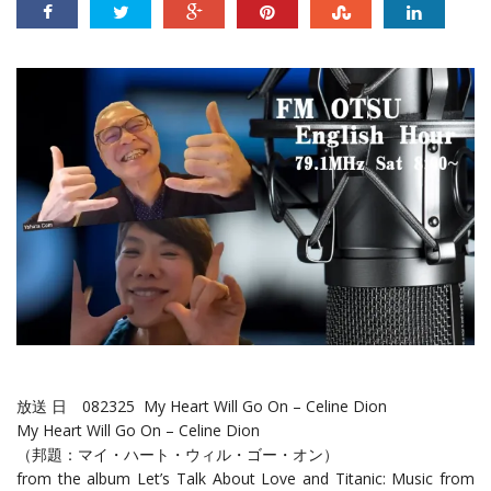
放送 日 082325 My Heart Will Go On – Celine Dion
My Heart Will Go On – Celine Dion
（邦題：マイ・ハート・ウィル・ゴー・オン）
from the album Let’s Talk About Love and Titanic: Music from