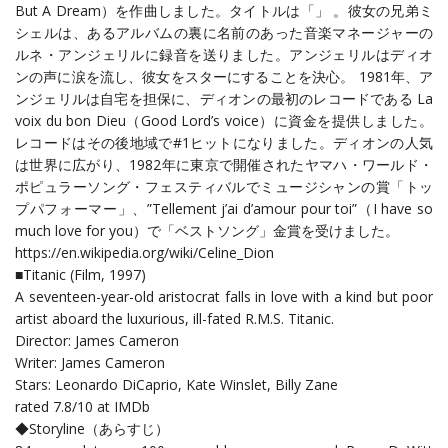
But A Dream）を作曲しました。タイトルは「」 。彼女の兄弟ミ
シェルは、あるアルバムの裏に名前のあった音楽マネージャーの
ルネ・アンジェリルに録音を送りました。アンジェリルはディオ
ンの声に涙を流し、彼女をスターにすることを決心。 1981年、ア
ンジェリルは自宅を担保に、ディオンの最初のレコードである La
voix du bon Dieu（Good Lord’s voice）に資金を提供しました。
レコードはその後地域で#1ヒットになりました。ディオンの人気
は世界に広がり、1982年に東京で開催されたヤマハ・ワールド・
ポピュラーソング・フェスティバルでミュージシャンの賞「トッ
プパフォーマー」、”Tellement j’ai d’amour pour toi”（I have so
much love for you）で「ベストソング」金賞を受けました。
https://en.wikipedia.org/wiki/Celine_Dion
■Titanic (Film, 1997)
A seventeen-year-old aristocrat falls in love with a kind but poor
artist aboard the luxurious, ill-fated R.M.S. Titanic.
Director: James Cameron
Writer: James Cameron
Stars: Leonardo DiCaprio, Kate Winslet, Billy Zane
rated 7.8/10 at IMDb
◆Storyline（あらすじ）