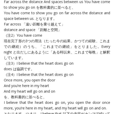
Far across the distance And spaces between us You have come
to show you go on を教科書的に並べると、
You have come to show you go on far across the distance and
space between us. となります。
Far across 「遠い距離を乗り越えて」
distance and space 「距離と空間」
（注2）You have come
現在完了形の3つの用法（たった今の結果、かつての経験、これま
での継続）のうち、「これまでの継続」をとりました。Every
night と出だしにあるように「ある時以来、これまで毎晩」と解釈
しています。
（注3）I believe that the heart does go on
does は協調です。
（注4）I believe that the heart does go on
Once more, you open the door
And you’re here in my heart
And my heart will go on and on
を、教科書的に並べると、
I believe that the heart does go on, you open the door once
more, you’re here in my heart, and my heart will go on and on.
となります。つまり、I believe that 以下の内容がカンマで続いて