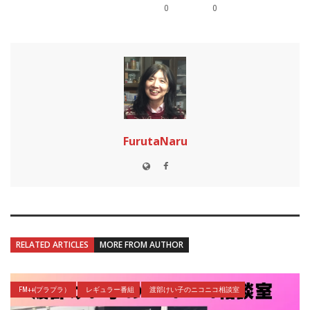
0
0
FurutaNaru
RELATED ARTICLES
MORE FROM AUTHOR
FM++(プラプラ）
レギュラー番組
渡部けい子のニコニコ相談室