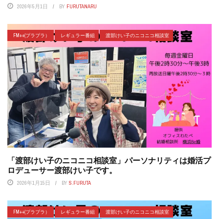
2026年5月1日
BY
FURUTANARU
FM++(プラプラ）
レギュラー番組
渡部けい子のニコニコ相談室
「渡部けい子のニコニコ相談室」パーソナリティは婚活プ
ロデューサー渡部けい子です。
2026年1月15日
BY
S.FURUTA
FM++(プラプラ）
レギュラー番組
渡部けい子のニコニコ相談室