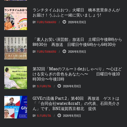
ランチタイムおおつ」火曜日 橋本恵里奈さんが
お届け！うふふと一緒に笑いましょう!
BY
FURUTANARU
2026年8月9日
「素人お笑い演芸館」放送日 土曜日午後8時から
8時30分 再放送 日曜日午後6時から6時30分
BY
FURUTANARU
2026年8月8日
第32回「Maoのフルートdeおしゃべり」〜心ほど
ける安らぎの音色をあなたへ〜 日曜日午後10
時30分〜午後11時
BY
S.FURUTA
2026年8月8日
GIVEの流儀 Part.2」第40回 再放送 ゲストは
「「合同会社water&craft」の代表、石田亮介さ
ん」です。BNI滋賀西京都北 提供
BY
S.FURUTA
2026年8月8日