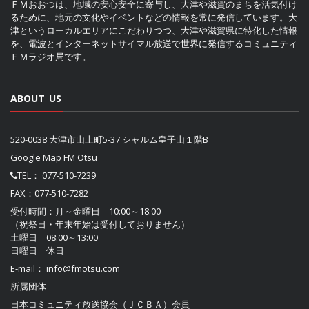
ＦＭおおつは、地域の安心安全に寄与し、大津や滋賀のまちを活気付け
るために、地元の文化やイベントなどの情報を常に発信しています。大
津というローカルエリアにこだわりつつ、大津や滋賀県に特化した情報
を、電波とインターネットサイマル放送で世界に発信するコミュニティ
ＦＭラジオ局です。
ABOUT US
520-0038 大津市山上町5-37 シャルム皇子山１階B
Google Map FM Otsu
TEL：
077-510-7239
FAX：077-510-7282
受付時間：月～金曜日 10:00～18:00
（祝祭日・年末年始は受付しておりません）
土曜日 08:00～13:00
日曜日 休日
E-mail：
info@fmotsu.com
所属団体
日本コミュニティ放送協会（ＪＣＢＡ）
会員