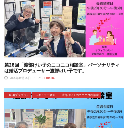
第28回「渡部けい子のニコニコ相談室」パーソナリティ
は婚活プロデューサー渡部けい子です。
2025年12月25日
BY
S.FURUTA
FM++(プラプラ）
レギュラー番組
渡部けい子のニコニコ相談室