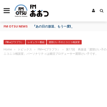
FM OTSU NEWS
『あの日の放送、もう一度聴きたいな…』にお応え！
FM++(プラプラ）
レギュラー番組
渡部けい子のニコニコ相談室
Home
›
トピックス
›
FM++(プラプラ）
›
第17回 再放送「渡部けい子の
ニコニコ相談室」パーソナリティは婚活プロデューサー渡部けい子です。