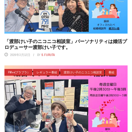
「渡部けい子のニコニコ相談室」パーソナリティは婚活プ
ロデューサー渡部けい子です。
2026年3月12日
BY
S.FURUTA
FM++(プラプラ）
レギュラー番組
渡部けい子のニコニコ相談室
番組