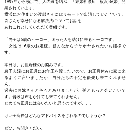
1999年から横浜で、人の縁を結ぶ、「結婚相談所 横浜Be婚」開
業されています。
横浜にお住まいの渡部さんにはリモートで出演していただいて、
皆さんが幸せになる解決法についてお話を
あれこれとしていただく番組です。
「男子は6歳のヒーロー」困った人を助けに来るヒーロです。
「女性は16歳のお姫様」皆んなからチヤホヤされたいお姫様で
す。
本日は、お祖母様のお悩みです。
息子夫婦にお正月にお年玉を渡したいので、お正月休みに家に来
るように言いましたが、自分たちの予定を優先し来てくれませ
ん。
過去にお嫁さんと色々とありましたが、孫ともっと会いたいで
す。普段は声をかけても来てくれません。
せめてお正月には会いたいと思うのですが、、、
けい子所長はどんなアドバイスをされるのでしょうか？
ぜひ、お聞きくだい。