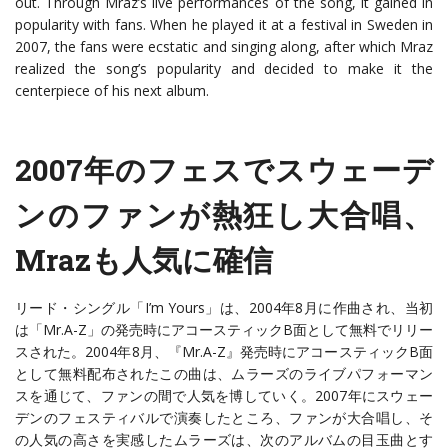
out. Through Mraz’s live performances of the song, it gained in
popularity with fans. When he played it at a festival in Sweden in
2007, the fans were ecstatic and singing along, after which Mraz
realized the song’s popularity and decided to make it the
centerpiece of his next album.
2007年のフェスでスウェーデ
ンのファンが熱狂し大合唱、
Mrazも人気に確信
リード・シングル「I’m Yours」は、2004年8月に作曲され、当初
は「Mr.A-Z」の発売時にアコースティックB面として無料でリリー
スされた。2004年8月、『Mr.A-Z』発売時にアコースティックB面
として無料配布されたこの曲は、ムラーズのライブパフォーマン
スを通じて、ファンの間で人気を博していく。2007年にスウェー
デンのフェスティバルで演奏したところ、ファンが大合唱し、そ
の人気の高さを実感したムラーズは、次のアルバムの目玉曲とす