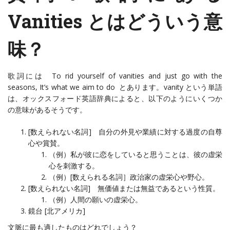
Vanities とはどういう意
味？
歌詞には To rid yourself of vanities and just go with the
seasons, It’s what we aim to do とあります。vanity という単語
は、オックスフォード英語辞典によると、以下のようにいくつか
の意味があるそうです。
[数えられない名詞] 自分の外見や業績に対する過度の自尊
心や賞賛。
（例）私が彼に恋をしていると思うことは、彼の虚栄
心を刺激する。
（例）[数えられる名詞］政治家の虚栄心や野心。
[数えられない名詞] 無価値または無益であるという性質。
（例）人間の願いの虚栄心。
鏡台 [北アメリカ]
文脈に最も適したものはどれでしょう？