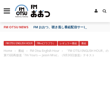
FM OTSU NEWS
FM おおつ、聴き逃し番組配信サービス「shelfs」
FM OTSU ENGLISH HOUR
FM++(プラプラ）
レギュラー番組
番組
Home
›
番組
›
FM Otsu English Hour
›
「FM OTSU ENGLISH HOUR」の
第15回再放送「I’m Yours — Jason Mraz」（9月30日放送）テキスト