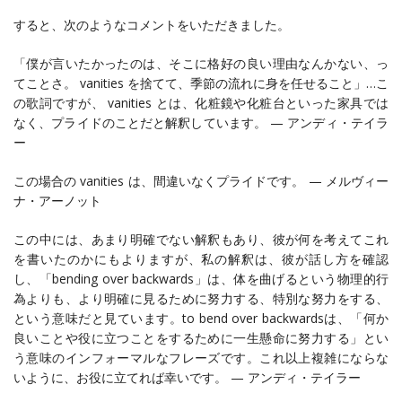
すると、次のようなコメントをいただきました。
「僕が言いたかったのは、そこに格好の良い理由なんかない、っ
てことさ。 vanities を捨てて、季節の流れに身を任せること」…こ
の歌詞ですが、 vanities とは、化粧鏡や化粧台といった家具では
なく、プライドのことだと解釈しています。 — アンディ・テイラ
ー
この場合の vanities は、間違いなくプライドです。 — メルヴィー
ナ・アーノット
この中には、あまり明確でない解釈もあり、彼が何を考えてこれ
を書いたのかにもよりますが、私の解釈は、彼が話し方を確認
し、「bending over backwards」は、体を曲げるという物理的行
為よりも、より明確に見るために努力する、特別な努力をする、
という意味だと見ています。to bend over backwardsは、「何か
良いことや役に立つことをするために一生懸命に努力する」とい
う意味のインフォーマルなフレーズです。これ以上複雑にならな
いように、お役に立てれば幸いです。 — アンディ・テイラー