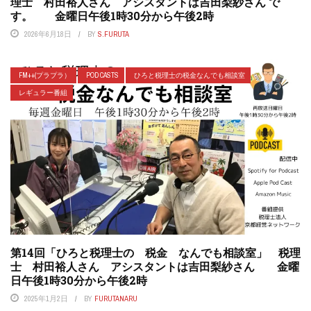
理士 村田裕人さん アシスタントは吉田梨紗さん で
す。 金曜日午後1時30分から午後2時
2026年6月18日
BY
S.FURUTA
FM++(プラプラ）
POD CASTS
ひろと税理士の税金なんでも相談室
レギュラー番組
第14回「ひろと税理士の 税金 なんでも相談室」 税理
士 村田裕人さん アシスタントは吉田梨紗さん 金曜
日午後1時30分から午後2時
2025年1月2日
BY
FURUTANARU