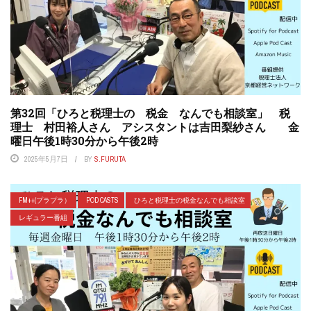
第32回「ひろと税理士の 税金 なんでも相談室」 税
理士 村田裕人さん アシスタントは吉田梨紗さん 金
曜日午後1時30分から午後2時
2025年5月7日
BY
S.FURUTA
FM++(プラプラ）
POD CASTS
ひろと税理士の税金なんでも相談室
レギュラー番組