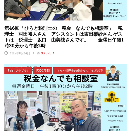
第46回「ひろと税理士の 税金 なんでも相談室」 税
理士 村田裕人さん アシスタントは吉田梨紗さん ゲス
トは 税理士 坂口 由美枝さんです。 金曜日午後1
時30分から午後2時
2025年8月14日
BY
S.FURUTA
FM++(プラプラ）
POD CASTS
ひろと税理士の税金なんでも相談室