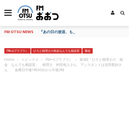
FM OTSU NEWS
『あの日の放送、もう一度聴きたいな…』にお応え！
FM++(プラプラ）
ひろと税理士の税金なんでも相談室
番組
Home
›
トピックス
›
FM++(プラプラ）
›
第4回「ひろと税理士の 税
金 なんでも相談室」 税理士 村田裕人さん アシスタントは吉田梨紗さ
ん 金曜日午後1時30分から午後2時