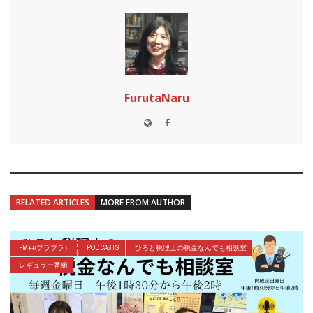
FurutaNaru
RELATED ARTICLES
MORE FROM AUTHOR
FM++(プラプラ）
POD CASTS
ひろと税理士の税金なんでも相談室
レギュラー番組