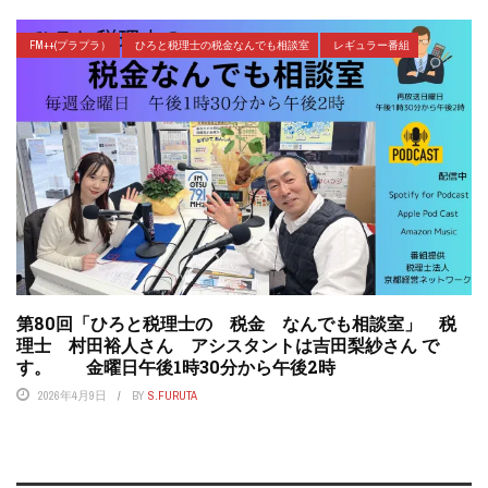
FM++(プラプラ）
ひろと税理士の税金なんでも相談室
レギュラー番組
第80回「ひろと税理士の 税金 なんでも相談室」 税
理士 村田裕人さん アシスタントは吉田梨紗さん で
す。 金曜日午後1時30分から午後2時
2026年4月9日
BY
S.FURUTA