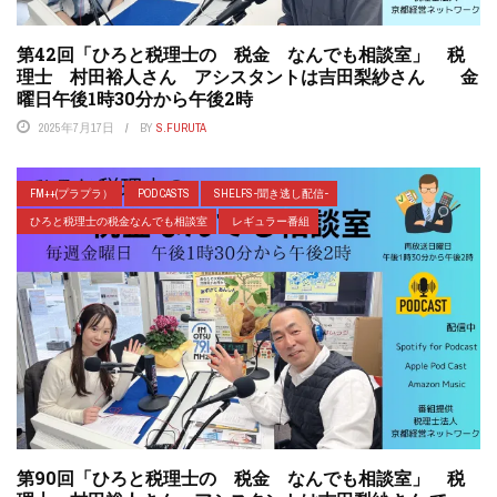
第42回「ひろと税理士の 税金 なんでも相談室」 税
理士 村田裕人さん アシスタントは吉田梨紗さん 金
曜日午後1時30分から午後2時
2025年7月17日
BY
S.FURUTA
FM++(プラプラ）
POD CASTS
SHELFS-聞き逃し配信-
ひろと税理士の税金なんでも相談室
レギュラー番組
第90回「ひろと税理士の 税金 なんでも相談室」 税