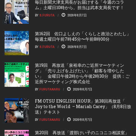
毎日新聞大津支局長がお届けする「今週のコラ
ム」土曜日10時から。担当は武本支局長です！
BY
S.FURUTA
2026年8月7日
第162回 佐口よしえの「くらしと政治とわたし」
毎週土曜日午前7時45分〜午前8時00分
BY
S.FURUTA
2026年8月7日
第19回 再放送「泉裕幸のご近所マーケティン
グ」「売り上げを上げたい」「顧客を増やした
い」 金曜日午後2時から午後2時30分 提供：ご
近所マーケティング株式会社
BY
FURUTANARU
2026年8月7日
FM OTSU ENGLISH HOUR」第38回再放送「
Joy to the World – Mariah Carey」（8月8日放
送）テキスト
BY
FURUTANARU
2026年8月7日
第20回 再放送「渡部けい子のニコニコ相談室」