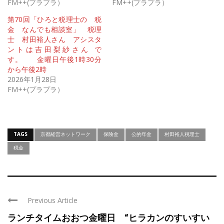
FM++(プラプラ）
FM++(プラプラ）
第70回「ひろと税理士の 税
金 なんでも相談室」 税理
士 村田裕人さん アシスタ
ントは吉田梨紗さん で
す。 金曜日午後1時30分
から午後2時
2026年1月28日
FM++(プラプラ）
TAGS
京都経営ネットワーク
保険金
公的年金
村田裕人税理士
税金
Previous Article
ランチタイムおおつ金曜日 “ヒラカンのすいすい