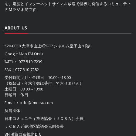
を、電波とインターネットサイマル放送で世界に発信するコミュニティ
ＦＭラジオ局です。
ABOUT US
520-0038 大津市山上町5-37 シャルム皇子山１階B
Google Map FM Otsu
TEL：
077-510-7239
FAX：077-510-7282
受付時間：月～金曜日 10:00～18:00
（祝祭日・年末年始は受付しておりません）
土曜日 08:00～13:00
日曜日 休日
E-mail：
info@fmotsu.com
所属団体
日本コミュニティ放送協会（ＪＣＢＡ）
会員
ＪＣＢＡ近畿地区協議会
元副会長
BNI滋賀西京都北ＤＣ