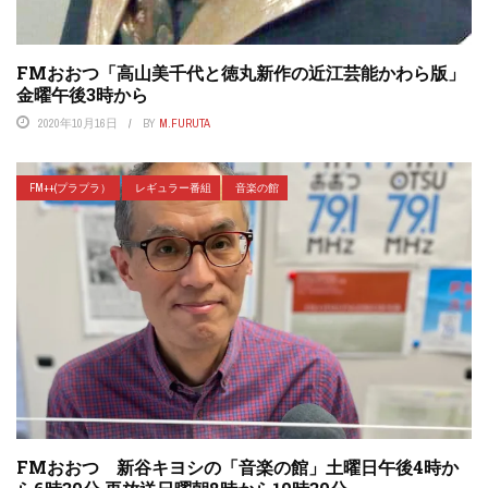
FMおおつ「高山美千代と徳丸新作の近江芸能かわら版」
金曜午後3時から
2020年10月16日
BY
M.FURUTA
FM++(プラプラ）
レギュラー番組
音楽の館
FMおおつ 新谷キヨシの「音楽の館」土曜日午後4時か