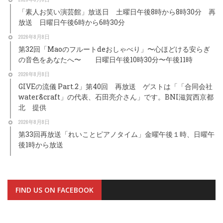
「素人お笑い演芸館」放送日 土曜日午後8時から8時30分 再
放送 日曜日午後6時から6時30分
2026年8月8日
第32回「Maoのフルートdeおしゃべり」〜心ほどける安らぎ
の音色をあなたへ〜 日曜日午後10時30分〜午後11時
2026年8月8日
GIVEの流儀 Part.2」第40回 再放送 ゲストは「「合同会社
water&craft」の代表、石田亮介さん」です。BNI滋賀西京都
北 提供
2026年8月8日
第33回再放送「れいことピアノタイム」金曜午後１時、日曜午
後1時から放送
FIND US ON FACEBOOK