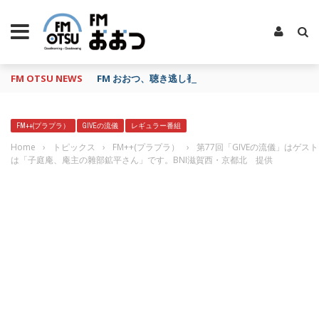
FM OTSU NEWS
FM おおつ、聴き逃し番組配信サービス「shelfs」
FM++(プラプラ）
GIVEの流儀
レギュラー番組
Home
›
トピックス
›
FM++(プラプラ）
›
第77回「GIVEの流儀」はゲスト
は「子庭庵、庵主の雜部鉱平さん」です。BNI滋賀西・京都北 提供