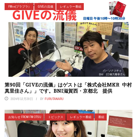
FM++(プラプラ）
GIVEの流儀
レギュラー番組
第90回「GIVEの流儀」はゲストは「株式会社MKR 中村
真里佳さん」」です。BNI滋賀西・京都北 提供
2024年12月29日
BY
FURUTANARU
お知らせ FROM FM OTSU
トピックス
レギュラー番組
番組