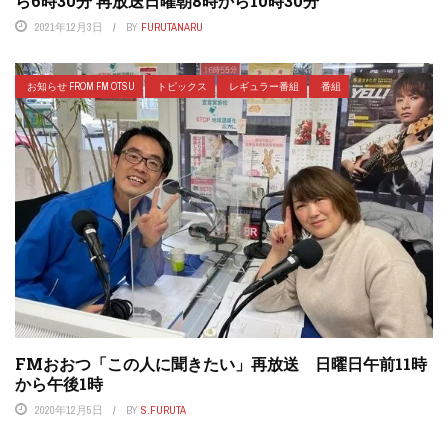
ら6時30分 再放送日曜朝8時から10時30分
2021年12月3日
BY
FURUTANARU
お知らせ FROM FM OTSU
トピックス
レギュラー番組
番組
FMおおつ「この人に聞きたい」再放送 日曜日午前11時
から午後1時
2020年12月5日
BY
S.FURUTA