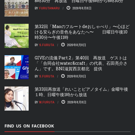
8時30分 再放送 日曜日午後6時から6時30分
BY
FURUTANARU
2026年8月8日
第32回「Maoのフルートdeおしゃべり」〜心ほど
ける安らぎの音色をあなたへ〜 日曜日午後10
時30分〜午後11時
BY
S.FURUTA
2026年8月8日
GIVEの流儀 Part.2」第40回 再放送 ゲストは
「「合同会社water&craft」の代表、石田亮介さ
ん」です。BNI滋賀西京都北 提供
BY
S.FURUTA
2026年8月8日
第33回再放送「れいことピアノタイム」金曜午後
１時、日曜午後1時から放送
BY
M.FURUTA
2026年8月8日
FIND US ON FACEBOOK