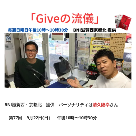
BNI滋賀西・京都北 提供 パーソナリティは
清久隆幸
さん
第77
回 9月22
日(日）
午後10時〜10時30分