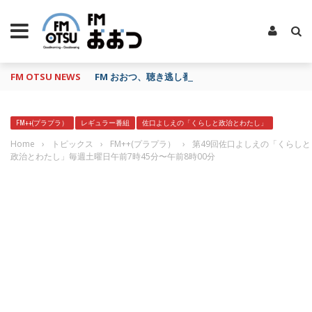
FM OTSU NEWS
FM おおつ、聴き逃し番組配信サービス「shelfs」
FM++(プラプラ）
レギュラー番組
佐口よしえの「くらしと政治とわたし」
Home
›
トピックス
›
FM++(プラプラ）
›
第49回佐口よしえの「くらしと
政治とわたし」毎週土曜日午前7時45分〜午前8時00分