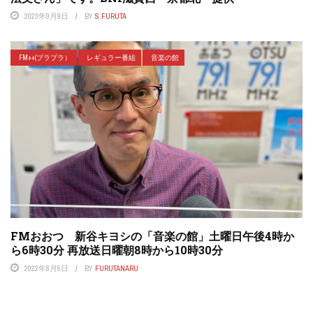
2023年9月9日
BY
S.FURUTA
FM++(プラプラ）
レギュラー番組
音楽の館
FMおおつ 新谷キヨシの「音楽の館」土曜日午後4時か
ら6時30分 再放送日曜朝8時から10時30分
2022年8月5日
BY
FURUTANARU