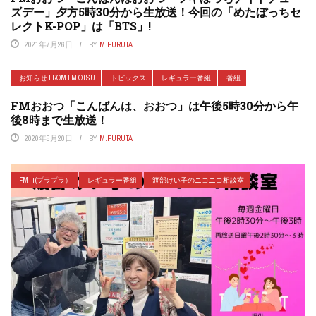
ズデー」夕方5時30分から生放送！今回の「めたぼっちセ
レクトK-POP」は「BTS」!
2021年7月26日
BY
M.FURUTA
お知らせ FROM FM OTSU
トピックス
レギュラー番組
番組
FMおおつ「こんばんは、おおつ」は午後5時30分から午
後8時まで生放送！
2020年5月20日
BY
M.FURUTA
FM++(プラプラ）
レギュラー番組
渡部けい子のニコニコ相談室