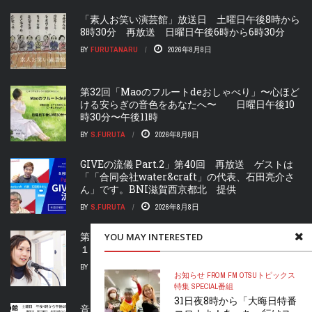
「素人お笑い演芸館」放送日 土曜日午後8時から
8時30分 再放送 日曜日午後6時から6時30分
BY
FURUTANARU
2026年8月8日
第32回「Maoのフルートdeおしゃべり」〜心ほど
ける安らぎの音色をあなたへ〜 日曜日午後10
時30分〜午後11時
BY
S.FURUTA
2026年8月8日
GIVEの流儀 Part.2」第40回 再放送 ゲストは
「「合同会社water&craft」の代表、石田亮介さ
ん」です。BNI滋賀西京都北 提供
BY
S.FURUTA
2026年8月8日
第33回再放送「れいことピアノタイム」金曜午後
YOU MAY INTERESTED
１時、日曜午後1時から放送
BY
M.FURUTA
2026年8月8日
お知らせ FROM FM OTSU
トピックス
特集 SPECIAL
番組
31日夜8時から「大晦日特番
音楽の館 BILLY’S CAFE」 土曜午後4時からお