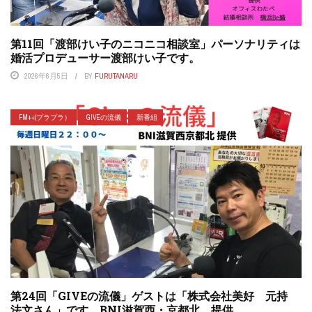
第11回「渡部けい子のニコニコ相談室」パーソナリティは
婚活プロデューサー渡部けい子です。
2026年6月5日
BY
FURUTANARU
FM++(プラプラ）
GIVEの流儀
新番組
第24回「GIVEの流儀」ゲストは「株式会社美好 元持
法文さん」です。BNI滋賀西・京都北 提供