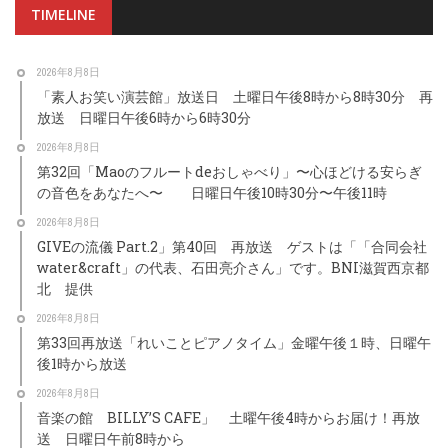
TIMELINE
2026年8月8日
「素人お笑い演芸館」放送日 土曜日午後8時から8時30分 再
放送 日曜日午後6時から6時30分
2026年8月8日
第32回「Maoのフルートdeおしゃべり」〜心ほどける安らぎ
の音色をあなたへ〜 日曜日午後10時30分〜午後11時
2026年8月8日
GIVEの流儀 Part.2」第40回 再放送 ゲストは「「合同会社
water&craft」の代表、石田亮介さん」です。BNI滋賀西京都
北 提供
2026年8月8日
第33回再放送「れいことピアノタイム」金曜午後１時、日曜午
後1時から放送
2026年8月8日
音楽の館 BILLY’S CAFE」 土曜午後4時からお届け！再放
送 日曜日午前8時から