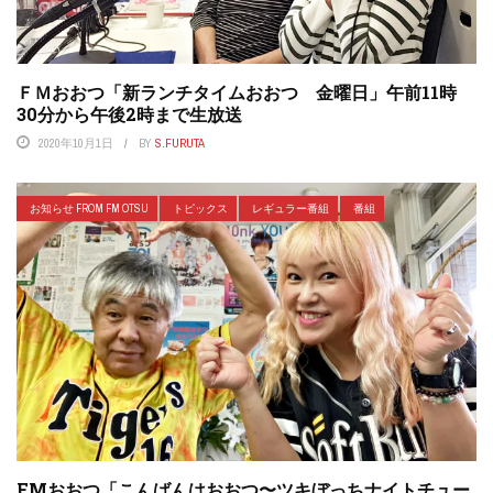
ＦＭおおつ「新ランチタイムおおつ 金曜日」午前11時
30分から午後2時まで生放送
2020年10月1日
BY
S.FURUTA
お知らせ FROM FM OTSU
トピックス
レギュラー番組
番組
FMおおつ「こんばんはおおつ〜ツキぼっちナイトチュー